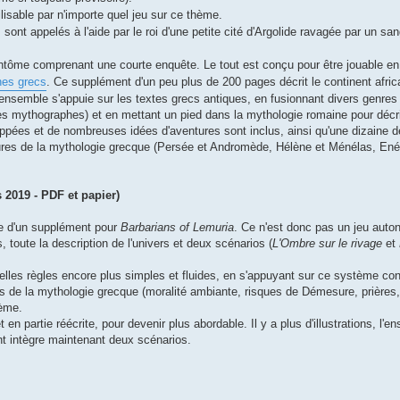
lisable par n'importe quel jeu sur ce thème.
sont appelés à l'aide par le roi d'une petite cité d'Argolide ravagée par un san
fantôme comprenant une courte enquête. Le tout est conçu pour être jouable e
hes grecs
. Ce supplément d'un peu plus de 200 pages décrit le continent afric
 L'ensemble s'appuie sur les textes grecs antiques, en fusionnant divers genre
s mythographes) et en mettant un pied dans la mythologie romaine pour décrir
oppées et de nombreuses idées d'aventures sont inclus, ainsi qu'une dizaine 
gures de la mythologie grecque (Persée et Andromède, Hélène et Ménélas, Ené
 2019 - PDF et papier)
me d'un supplément pour
Barbarians of Lemuria
. Ce n'est donc pas un jeu aut
oute la description de l'univers et deux scénarios (
L'Ombre sur le rivage
et
lles règles encore plus simples et fluides, en s'appuyant sur ce système con
és de la mythologie grecque (moralité ambiante, risques de Démesure, prières, 
tème.
t en partie réécrite, pour devenir plus abordable. Il y a plus d'illustrations, l
nt intègre maintenant deux scénarios.