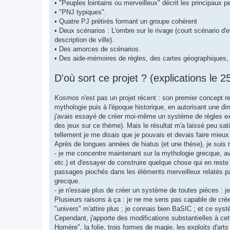
• "Peuples lointains ou merveilleux" décrit les principaux
• "PNJ typiques".
• Quatre PJ prétirés formant un groupe cohérent
• Deux scénarios : L'ombre sur le rivage (court scénario d'
description de ville).
• Des amorces de scénarios.
• Des aide-mémoires de règles, des cartes géographiques,
D'où sort ce projet ? (explications le
Kosmos
n'est pas un projet récent : son premier concept r
mythologie puis à l'époque historique, en autorisant une dim
j'avais essayé de créer moi-même un système de règles e
des jeux sur ce thème). Mais le résultat m'a laissé peu sat
tellement je me disais que je pouvais et devais faire mieu
Après de longues années de hiatus (et une thèse), je suis 
- je me concentre maintenant sur la mythologie grecque, a
etc.) et d'essayer de construire quelque chose qui en reste
passages piochés dans les éléments merveilleux relatés par 
grecque.
- je n'essaie plus de créer un système de toutes pièces : 
Plusieurs raisons à ça : je ne me sens pas capable de crée
"univers" m'attire plus ; je connais bien BaSIC ; et ce sys
Cependant, j'apporte des modifications substantielles à cett
Homère", la folie, trois formes de magie, les exploits d'arts