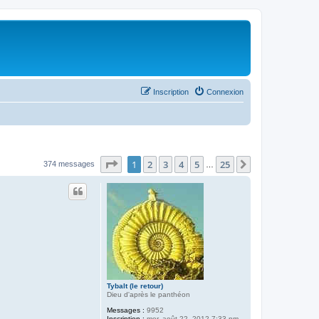
Inscription
Connexion
Page
1
sur
25
1
2
3
4
5
25
Suivant
374 messages
…
Tybalt (le retour)
Dieu d'après le panthéon
Messages :
9952
Inscription :
mer. août 22, 2012 7:33 pm