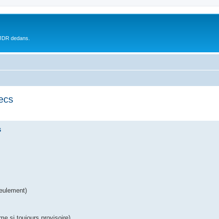
 JDR dedans.
ecs
s
seulement)
e si toujours provisoire).