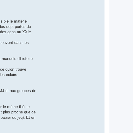
sible le matériel
des sept portes de
rt des gens au XXIe
 souvent dans les
 manuels d'histoire
 ce qu'on trouve
es éclairs.
x MJ et aux groupes de
sur le même thème
st plus proche que ce
n papier du jeu). Et en