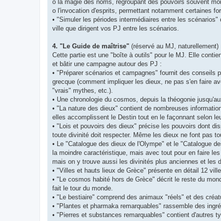
o la magie des noms, regroupant des pouvoirs souvent m
o l'invocation d'esprits, permettant notamment certaines f
• "Simuler les périodes intermédiaires entre les scénarios"
ville que dirigent vos PJ entre les scénarios.
4. "Le Guide de maîtrise"
(réservé au MJ, naturellement)
Cette partie est une "boîte à outils" pour le MJ. Elle cont
et bâtir une campagne autour des PJ :
• "Préparer scénarios et campagnes" fournit des conseils p
grecque (comment impliquer les dieux, ne pas s'en faire ave
"vrais" mythes, etc.).
• Une chronologie du cosmos, depuis la théogonie jusqu'a
• "La nature des dieux" contient de nombreuses informations
elles accomplissent le Destin tout en le façonnant selon l
• "Lois et pouvoirs des dieux" précise les pouvoirs dont di
toute divinité doit respecter. Même les dieux ne font pas tou
• Le "Catalogue des dieux de l'Olympe" et le "Catalogue de
la moindre caractéristique, mais avec tout pour en faire le
mais on y trouve aussi les divinités plus anciennes et les 
• "Villes et hauts lieux de Grèce" présente en détail 12 vil
• "Le cosmos habité hors de Grèce" décrit le reste du mond
fait le tour du monde.
• "Le bestiaire" comprend des animaux "réels" et des créat
• "Plantes et pharmaka remarquables" rassemble des ingréd
• "Pierres et substances remarquables" contient d'autres t