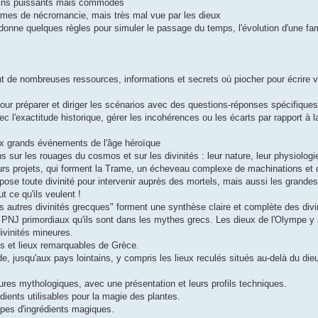
oins puissants mais commodes
ormes de nécromancie, mais très mal vue par les dieux
 donne quelques règles pour simuler le passage du temps, l'évolution d'une fam
ient de nombreuses ressources, informations et secrets où piocher pour écrire
our préparer et diriger les scénarios avec des questions-réponses spécifiques
c l'exactitude historique, gérer les incohérences ou les écarts par rapport à 
ux grands événements de l'âge héroïque
 sur les rouages du cosmos et sur les divinités : leur nature, leur physiologie
eurs projets, qui forment la Trame, un écheveau complexe de machinations et 
spose toute divinité pour intervenir auprès des mortels, mais aussi les grande
t ce qu'ils veulent !
s autres divinités grecques" forment une synthèse claire et complète des div
s PNJ primordiaux qu'ils sont dans les mythes grecs. Les dieux de l'Olympe y s
divinités mineures.
les et lieux remarquables de Grèce.
e, jusqu'aux pays lointains, y compris les lieux reculés situés au-delà du di
ures mythologiques, avec une présentation et leurs profils techniques.
ients utilisables pour la magie des plantes.
ypes d'ingrédients magiques.