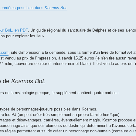
 carrières possibles dans
Kosmos BoL
our BoL, en PDF
. Un guide régional du sanctuaire de Delphes et de ses alentou
ios pour explorer les lieux.
u.com
, site d'impression à la demande, sous la forme d'un livre de format A4 
Il est vendu au prix de l'impression, à savoir 15,25 euros (je n'en tire aucun reve
A4 relié, couverture couleur et intérieur noir et blanc). Il est vendu au prix de l
e de
Kosmos BoL
rs de la mythologie grecque, le supplément contient quatre parties :
es types de personnages-joueurs possibles dans Kosmos.
ntre les PJ (on peut créer très simplement sa propre famille héroïque).
avantages et désavantages, carrières, éventuellement magie. Kosmos propose e
 personnage ainsi que des éléments de destin qui déterminent à l'avance cert
es règles permettent aussi de créer un personnage non-humain (centaure ou s