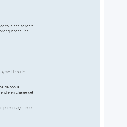
avec tous ses aspects
s conséquences, les
e pyramide ou le
tème de bonus
rendre en charge cet
un personnage risque