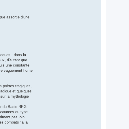
que assortie d'une
poques : dans la
eux, d'autant que
uis une constante
même vaguement honte
s poètes tragiques,
tragique et quelques
 sur la mythologie
tir du Basic RPG.
essources du type
aiment pas loin.
les combats "à la