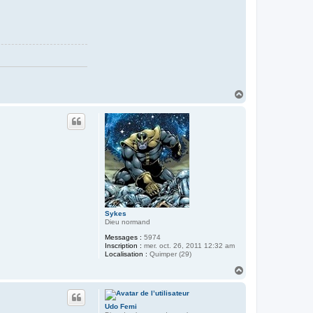
H
a
u
t
Sykes
Dieu normand
Messages :
5974
Inscription :
mer. oct. 26, 2011 12:32 am
Localisation :
Quimper (29)
H
a
u
t
Udo Femi