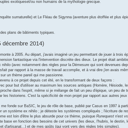
 peuples exotiqueset/ou non humains de la mythologie grecque.
enquête surnaturelle) et Le Fléau de Sigynna (aventure plus étoffée et plus épi
 des plans de bâtiments typiques.
 25 décembre 2014)
emonte à 2005. Au départ, j'avais imaginé un jeu permettant de jouer à trois é
ension fantastique via l'intervention discrète des dieux. Le projet était ambiti
x nihilo (avec notamment des règles pour la Démesure qui sont devenues dep
isfait par rapport à la masse de travail accomplie, et à vrai dire j'en avais 
x sur un thème pareil qui me passionne.
revenu à ce projet depuis cet été, en le transformant de deux façons :
vec pour but d'utiliser au maximum les sources antiques (Homère, Hésiode, le
 proche dans l'esprit, même si je mélange de fait un peu d'épique, un peu de 
les historiens. C'est la spécificité de mon projet par rapport aux autres jeux
je me fonde sur BaSIC, le jeu de rôle de base, publié par Casus en 1997 à par
r un système ex nihilo ; je déteste les systèmes compliqués ; l'écriture de r
tème est loin d'être le plus absurde pour ce thème, puisque
Runequest
n'est vr
e base en fonction des besoins de cet univers (les dieux, l'hubris, le destin, 
 et d'artisanat...) et de mes goûts (qui vont vers des règles très simples).