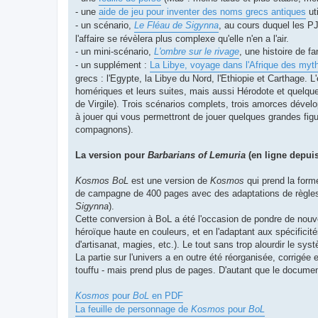
- une
aide de jeu pour inventer des noms grecs antiques
uti
- un scénario,
Le Fléau de Sigynna
, au cours duquel les PJ 
l'affaire se révèlera plus complexe qu'elle n'en a l'air.
- un mini-scénario,
L'ombre sur le rivage
, une histoire de 
- un supplément :
La Libye, voyage dans l'Afrique des myt
grecs : l'Egypte, la Libye du Nord, l'Ethiopie et Carthage.
homériques et leurs suites, mais aussi Hérodote et quelque
de Virgile). Trois scénarios complets, trois amorces dével
à jouer qui vous permettront de jouer quelques grandes fi
compagnons).
La version pour
Barbarians of Lemuria
(en ligne depuis
Kosmos BoL
est une version de
Kosmos
qui prend la for
de campagne de 400 pages avec des adaptations de règles, t
Sigynna
).
Cette conversion à BoL a été l'occasion de pondre de nouve
héroïque haute en couleurs, et en l'adaptant aux spécificit
d'artisanat, magies, etc.). Le tout sans trop alourdir le sys
La partie sur l'univers a en outre été réorganisée, corrigée e
touffu - mais prend plus de pages. D'autant que le docume
Kosmos
pour
BoL
en PDF
La feuille de personnage de
Kosmos
pour
BoL