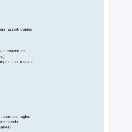
rs, assorti d'aides
avec couverture
nu).
'impression, à savoir
n outre des règles
ains grands
atyre).