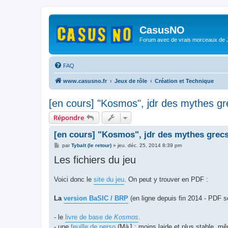
CasusNO
Forum avec de vrais morceaux de
FAQ
www.casusno.fr
Jeux de rôle
Création et Technique
[en cours] "Kosmos", jdr des mythes gr
Répondre
[en cours] "Kosmos", jdr des mythes grec
M
par
Tybalt (le retour)
»
jeu. déc. 25, 2014 8:39 pm
e
Les fichiers du jeu
s
s
a
g
Voici donc le
site du jeu
. On peut y trouver en PDF :
e
La
version BaSIC / BRP
(en ligne depuis fin 2014 - PDF 
- le
livre de base de
Kosmos
.
- une
feuille de perso
(MàJ : moins laide et plus stable, mêm