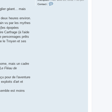
C
Contact :
o
glier géant... mais
n
t
a
c
n deux heures environ.
t
ain vu par les mythes
e
r
s (les épopées
T
e Carthage (à l'aide
y
b
de personnages prêts
a
e le Troyen et ses
l
t
(
l
e
r
e
t
onome, mais un cadre
o
Le Fléau de
u
r
)
çu pour de l'aventure
exploits d'art et
'ensemble est moins