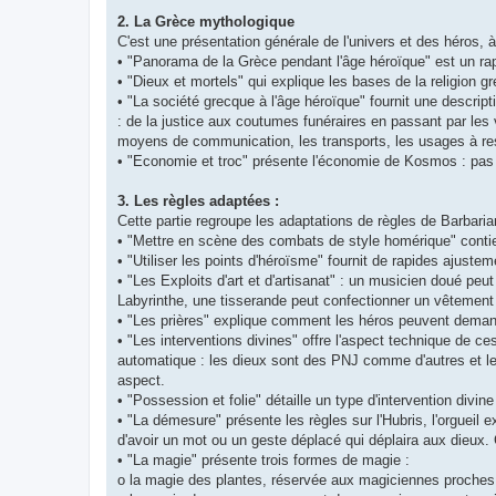
2. La Grèce mythologique
C'est une présentation générale de l'univers et des héros, à
• "Panorama de la Grèce pendant l'âge héroïque" est un rapi
• "Dieux et mortels" qui explique les bases de la religion g
• "La société grecque à l'âge héroïque" fournit une descrip
: de la justice aux coutumes funéraires en passant par les vi
moyens de communication, les transports, les usages à resp
• "Economie et troc" présente l'économie de Kosmos : pas d
3. Les règles adaptées :
Cette partie regroupe les adaptations de règles de Barbaria
• "Mettre en scène des combats de style homérique" contie
• "Utiliser les points d'héroïsme" fournit de rapides ajust
• "Les Exploits d'art et d'artisanat" : un musicien doué pe
Labyrinthe, une tisserande peut confectionner un vêtement c
• "Les prières" explique comment les héros peuvent demande
• "Les interventions divines" offre l'aspect technique de ce
automatique : les dieux sont des PNJ comme d'autres et l
aspect.
• "Possession et folie" détaille un type d'intervention div
• "La démesure" présente les règles sur l'Hubris, l'orgue
d'avoir un mot ou un geste déplacé qui déplaira aux dieux.
• "La magie" présente trois formes de magie :
o la magie des plantes, réservée aux magiciennes proche