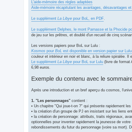
L'aide-mémoire des règles adaptées
Aide-mémoire récapitulant les avantages, désavantages et
Le supplément
La Libye
pour BoL, en PDF
.
Le supplément Delphes, le mont Parnasse et la Phocide p
de jeu sur les prêtres, et doublé d'un recueil de cinq scénar
Les versions papiers pour BoL sur Lulu :
Kosmos
pour
BoL
est disponible en version papier sur Lul
couleur et intérieur en noir et blanc, à la reliure spiralée. 
Le supplément
La Libye
pour BoL sur Lulu
(livre de format 
6,98 euros.
Exemple du contenu avec le sommair
Après une introduction et un bref aperçu du cosmos, l'unive
1. "Les personnages"
contient :
• Un chapitre "Qui joue-t-on ?" qui présente rapidement l
• la création d'un groupe de PJ en insistant sur les liens e
• la création de personnage: attributs, traits régionaux, 
optionnelles pour inventer rapidement la jeunesse de votre
rebondissements du futur du personnage (voire sa mort). D