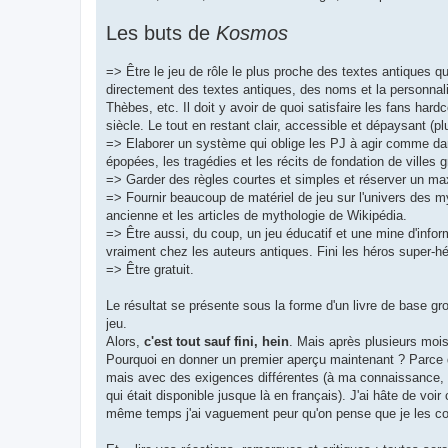
Les buts de
Kosmos
=> Être le jeu de rôle le plus proche des textes antiques qu
directement des textes antiques, des noms et la personnali
Thèbes, etc. Il doit y avoir de quoi satisfaire les fans ha
siècle. Le tout en restant clair, accessible et dépaysant (plus
=> Elaborer un système qui oblige les PJ à agir comme dans
épopées, les tragédies et les récits de fondation de villes 
=> Garder des règles courtes et simples et réserver un m
=> Fournir beaucoup de matériel de jeu sur l'univers des 
ancienne et les articles de mythologie de Wikipédia.
=> Être aussi, du coup, un jeu éducatif et une mine d'info
vraiment chez les auteurs antiques. Fini les héros super-hé
=> Être gratuit.
Le résultat se présente sous la forme d'un livre de base gr
jeu.
Alors,
c'est tout sauf fini, hein
. Mais après plusieurs moi
Pourquoi en donner un premier aperçu maintenant ? Parce q
mais avec des exigences différentes (à ma connaissance, le
qui était disponible jusque là en français). J'ai hâte de voir 
même temps j'ai vaguement peur qu'on pense que je les copi