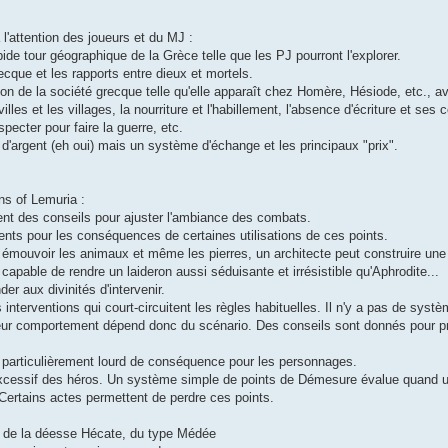
 l'attention des joueurs et du MJ :
de tour géographique de la Grèce telle que les PJ pourront l'explorer.
recque et les rapports entre dieux et mortels.
tion de la société grecque telle qu'elle apparaît chez Homère, Hésiode, etc., 
lles et les villages, la nourriture et l'habillement, l'absence d'écriture et se
ecter pour faire la guerre, etc.
'argent (eh oui) mais un système d'échange et les principaux "prix".
ns of Lemuria :
nt des conseils pour ajuster l'ambiance des combats.
ements pour les conséquences de certaines utilisations de ces points.
ut émouvoir les animaux et même les pierres, un architecte peut construire un
apable de rendre un laideron aussi séduisante et irrésistible qu'Aphrodite...
r aux divinités d'intervenir.
s interventions qui court-circuitent les règles habituelles. Il n'y a pas de sys
eur comportement dépend donc du scénario. Des conseils sont donnés pour p
ine particulièrement lourd de conséquence pour les personnages.
il excessif des héros. Un système simple de points de Démesure évalue quand 
 Certains actes permettent de perdre ces points.
s de la déesse Hécate, du type Médée