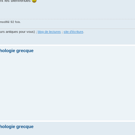
ront les bienvenues
modifié 92 fois.
eurs antiques pour vous) ;
blog de lectures
;
site d'écriture
.
thologie grecque
thologie grecque