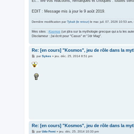
Et... lire vos réactions, remarques et critiques : toutes se
EDIT : Message mis à jour le 9 août 2019.
Dernière modification par
Tybalt (le retour)
le mar. juil. 07, 2026 10:53 am, 
Mes sites :
Kosmos
(un jdra sur la mythologie grecque qui a lu les aut
Disclameur : j'ai écrit pour "Casus" et "Jdr Mag".
Re: [en cours] "Kosmos", jeu de rôle dans la my
M
par
Sykes
»
jeu. déc. 25, 2014 8:51 pm
e
s
s
a
g
e
Re: [en cours] "Kosmos", jeu de rôle dans la my
M
par
Udo Femi
»
jeu. déc. 25, 2014 10:33 pm