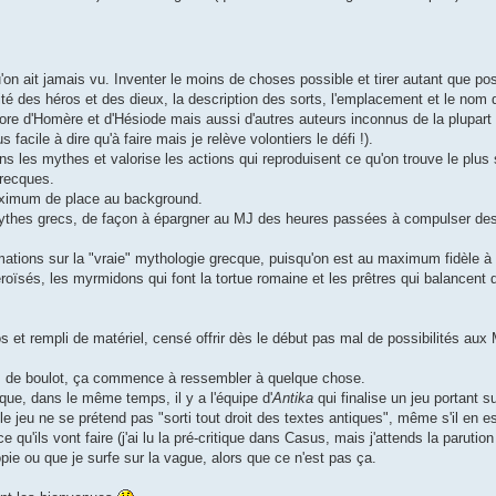
'on ait jamais vu. Inventer le moins de choses possible et tirer autant que pos
té des héros et des dieux, la description des sorts, l'emplacement et le nom 
rdcore d'Homère et d'Hésiode mais aussi d'autres auteurs inconnus de la plupa
 facile à dire qu'à faire mais je relève volontiers le défi !).
 les mythes et valorise les actions qui reproduisent ce qu'on trouve le plus
grecques.
aximum de place au background.
mythes grecs, de façon à épargner au MJ des heures passées à compulser des
rmations sur la "vraie" mythologie grecque, puisqu'on est au maximum fidèle à
roïsés, les myrmidons qui font la tortue romaine et les prêtres qui balancent d
os et rempli de matériel, censé offrir dès le début pas mal de possibilités au
s de boulot, ça commence à ressembler à quelque chose.
ue, dans le même temps, il y a l'équipe d'
Antika
qui finalise un jeu portant 
 jeu ne se prétend pas "sorti tout droit des textes antiques", même s'il en e
ce qu'ils vont faire (j'ai lu la pré-critique dans Casus, mais j'attends la parutio
e ou que je surfe sur la vague, alors que ce n'est pas ça.