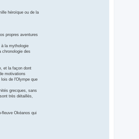
ille héroïque ou de la
 vos propres aventures
 à la mythologie
la chronologie des
, et la façon dont
de motivations
s lois de l'Olympe que
inités grecques, sans
ont très détaillés,
eu-fleuve Okéanos qui