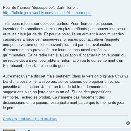
Pour de l'horreur "désespérée", Dark Horror :
http://fabulo-jeux.weebly.com/uploads/4 ... horror.pdf
Très bons retours sur quelques parties. Pour l'horreur, les joueurs
inventent des sacrifices de plus en plus terrifiants pour sauver leur peau
et réussir leur jet de dé. Et pour le polar, ils en arrivent à accumuler des
casseroles à force de manoeuvres foireuses pour accélérer l'enquête :
une petite victoire se paie souvent plus tard par des avalanches
d'emmerdements provoqués par leurs actions aussi expéditives
qu'immorales. Ca ne retire rien à la jubilation d'incarner un privé pourri qui
ne recule devant rien pour obtenir l'information ou le consentement d'un
Pnj réticent, dans l'ambiance du genre.
Autre mécanisme discret mais pertinent (dans la version originale Cthulhu
Dark) : la possibilité laissée aux autres joueurs de proposer un échec
possible à une action. Je fais un tour de table et demande des
suggestions puis on jette chacun un dé. Si une des propositions
l'emporte, l'échec se produit. Ca n'amène pas forcément des
dissenssions entre joueurs, essentiellement parce que le thème du jeux
le permet.
Oneshots, modules et jdr minimalistes