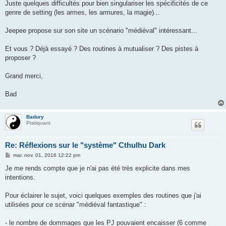
Juste quelques difficultés pour bien singulariser les spécificités de ce
genre de setting (les armes, les armures, la magie)...
Jeepee propose sur son site un scénario "médiéval" intéressant...
Et vous ? Déjà essayé ? Des routines à mutualiser ? Des pistes à
proposer ?
Grand merci,
Bad
Badury
Pratiquant
Re: Réflexions sur le "système" Cthulhu Dark
M
mar. nov. 01, 2016 12:22 pm
e
s
Je me rends compte que je n'ai pas été très explicite dans mes
s
intentions.
a
g
e
Pour éclairer le sujet, voici quelques exemples des routines que j'ai
utilisées pour ce scénar "médiéval fantastique" :
- le nombre de dommages que les PJ pouvaient encaisser (6 comme