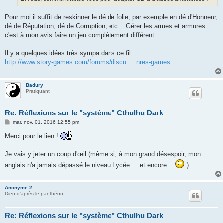
e
Pour moi il suffit de reskinner le dé de folie, par exemple en dé d'Honneur,
dé de Réputation, dé de Corruption, etc... Gérer les armes et armures
c'est à mon avis faire un jeu complètement différent.
Il y a quelques idées très sympa dans ce fil
http://www.story-games.com/forums/discu ... nres-games
Badury
Pratiquant
Re: Réflexions sur le "système" Cthulhu Dark
M
mar. nov. 01, 2016 12:55 pm
e
s
Merci pour le lien !
s
a
g
Je vais y jeter un coup d'œil (même si, à mon grand désespoir, mon
e
anglais n'a jamais dépassé le niveau Lycée ... et encore...
).
Anonyme 2
Dieu d'après le panthéon
Re: Réflexions sur le "système" Cthulhu Dark