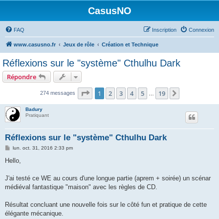
CasusNO
FAQ
Inscription
Connexion
www.casusno.fr
Jeux de rôle
Création et Technique
Réflexions sur le "système" Cthulhu Dark
Répondre
Page
1
sur
19
1
2
3
4
5
19
Suivant
274 messages
…
Badury
Pratiquant
Réflexions sur le "système" Cthulhu Dark
M
lun. oct. 31, 2016 2:33 pm
e
s
Hello,
s
a
g
J'ai testé ce WE au cours d'une longue partie (aprem + soirée) un scénar
e
médiéval fantastique "maison" avec les règles de CD.
Résultat concluant une nouvelle fois sur le côté fun et pratique de cette
élégante mécanique.