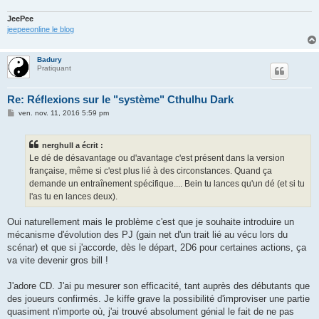
JeePee
jeepeeonline le blog
Badury
Pratiquant
Re: Réflexions sur le "système" Cthulhu Dark
M
ven. nov. 11, 2016 5:59 pm
e
s
s
nerghull a écrit :
a
g
Le dé de désavantage ou d'avantage c'est présent dans la version
e
française, même si c'est plus lié à des circonstances. Quand ça
demande un entraînement spécifique.... Bein tu lances qu'un dé (et si tu
l'as tu en lances deux).
Oui naturellement mais le problème c'est que je souhaite introduire un
mécanisme d'évolution des PJ (gain net d'un trait lié au vécu lors du
scénar) et que si j'accorde, dès le départ, 2D6 pour certaines actions, ça
va vite devenir gros bill !
J'adore CD. J'ai pu mesurer son efficacité, tant auprès des débutants que
des joueurs confirmés. Je kiffe grave la possibilité d'improviser une partie
quasiment n'importe où, j'ai trouvé absolument génial le fait de ne pas