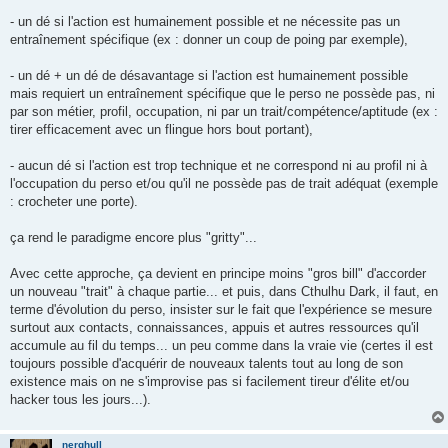
- un dé si l'action est humainement possible et ne nécessite pas un
entraînement spécifique (ex : donner un coup de poing par exemple),
- un dé + un dé de désavantage si l'action est humainement possible
mais requiert un entraînement spécifique que le perso ne possède pas, ni
par son métier, profil, occupation, ni par un trait/compétence/aptitude (ex :
tirer efficacement avec un flingue hors bout portant),
- aucun dé si l'action est trop technique et ne correspond ni au profil ni à
l'occupation du perso et/ou qu'il ne possède pas de trait adéquat (exemple
: crocheter une porte).
ça rend le paradigme encore plus "gritty"...
Avec cette approche, ça devient en principe moins "gros bill" d'accorder
un nouveau "trait" à chaque partie... et puis, dans Cthulhu Dark, il faut, en
terme d'évolution du perso, insister sur le fait que l'expérience se mesure
surtout aux contacts, connaissances, appuis et autres ressources qu'il
accumule au fil du temps... un peu comme dans la vraie vie (certes il est
toujours possible d'acquérir de nouveaux talents tout au long de son
existence mais on ne s'improvise pas si facilement tireur d'élite et/ou
hacker tous les jours...).
nerghull