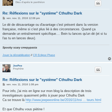
Dieu d'après le panthéon
Re: Réflexions sur le "système" Cthulhu Dark
M
ven. nov. 11, 2016 12:06 pm
e
s
Le dé de désavantage ou d'avantage c'est présent dans la version
s
française, même si c'est plus lié à des circonstances. Quand ça
a
g
demande un entraînement spécifique.... Bein tu lances qu'un dé (et si tu
e
l'as tu en lances deux).
Spooky scary creepypasta
Jouer la déstabilisation
//
CR Eclipse Phase
JeePee
Prophète
Re: Réflexions sur le "système" Cthulhu Dark
M
ven. nov. 11, 2016 1:08 pm
e
s
Pour info, j'ai mis en ligne sur mon blog la description de trois
s
investigateurs quasiment prêts à jouer pour Cthulhu Dark
a
g
Ca se trouve là
http://www.jeepeeonline.be/2016/11/troi ... teurs.html
e
Et que Cthulhu vous piétine !