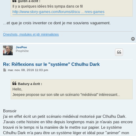
gurdn a écrit :
Il y a quelques idées très sympa dans ce fil
http://www.story-games.com/forums/discu ... nres-games
...et que je crois inventer ce dont je me souviens vaguement.
Oneshots, modules et jdr minimalistes
JeePee
Prophète
Re: Réflexions sur le "système" Cthulhu Dark
M
mar. nov. 08, 2016 11:03 pm
e
s
s
Badury a écrit :
a
g
Hello,
e
Jeepee propose sur son site un scénario "médiéval" intéressant...
Bonsoir
j'ai en effet écrit un petit scénario médiéval motorisé par Cthulhu Dark.
J'avais cette histoire en tête depuis longtemps mais je n'avais pas encore
trouvé ni le temps ni la manière de le mettre sur papier. Le système
Cthulhu Dark m'a paru être un système léger et idéal pour "animer" mon