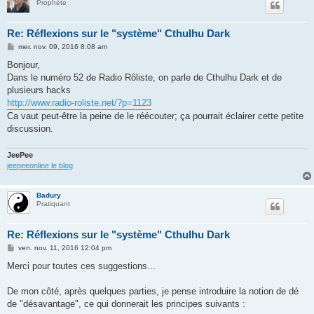
Prophète
Re: Réflexions sur le "système" Cthulhu Dark
M
mer. nov. 09, 2016 8:08 am
e
s
Bonjour,
s
Dans le numéro 52 de Radio Rôliste, on parle de Cthulhu Dark et de
a
g
plusieurs hacks
e
http://www.radio-roliste.net/?p=1123
Ca vaut peut-être la peine de le réécouter; ça pourrait éclairer cette petite
discussion.
JeePee
jeepeeonline le blog
Badury
Pratiquant
Re: Réflexions sur le "système" Cthulhu Dark
M
ven. nov. 11, 2016 12:04 pm
e
s
Merci pour toutes ces suggestions...
s
a
g
De mon côté, après quelques parties, je pense introduire la notion de dé
e
de "désavantage", ce qui donnerait les principes suivants :