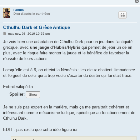
Fabulo
Dieu d'après le panthéon
Cthulhu Dark et Grèce Antique
M
mar. nov. 08, 2016 10:55 pm
e
s
Je vois bien une adaptation de Cthulhu Dark pour un jeu dans l'antiquité
s
grecque, avec
une jauge d'Hubris/Hybris
qui permet de jeter un dé en
a
g
plus, avec le risque faire monter la jauge et le bénéfice de favoriser la
e
réussite de leurs actions.
Lorsqu'elle est à 6, on atteint la Némésis : les dieux chatient l'impudence
et l'orgueil de celui qui a trop voulu s'écarter du destin qui lui était tracé.
Extrait wikipédia:
Spoiler:
Je ne suis pas expert en la matière, mais ça me paraitrait cohérent et
intéressant comme mécanisme ludique, spécifique au fonctionnement de
Cthulhu Dark.
EDIT : pas exclu que cette idée figure ici :