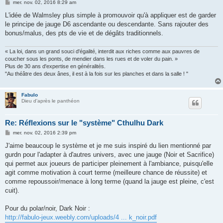
M
mer. nov. 02, 2016 8:29 am
e
s
L'idée de Walmsley plus simple à promouvoir qu'à appliquer est de garder
s
le principe de jauge D6 ascendante ou descendante. Sans rajouter des
a
g
bonus/malus, des pts de vie et de dégâts traditionnels.
e
« La loi, dans un grand souci d'égalité, interdit aux riches comme aux pauvres de
coucher sous les ponts, de mendier dans les rues et de voler du pain. »
Plus de 30 ans d'expertise en généralités.
"Au théâtre des deux ânes, il est à la fois sur les planches et dans la salle ! "
Fabulo
Dieu d'après le panthéon
Re: Réflexions sur le "système" Cthulhu Dark
M
mer. nov. 02, 2016 2:39 pm
e
s
J'aime beaucoup le système et je me suis inspiré du lien mentionné par
s
gurdn pour l'adapter à d'autres univers, avec une jauge (Noir et Sacrifice)
a
g
qui permet aux joueurs de participer pleinement à l'ambiance, puisqu'elle
e
agit comme motivation à court terme (meilleure chance de réussite) et
comme repoussoir/menace à long terme (quand la jauge est pleine, c'est
cuit).
Pour du polar/noir, Dark Noir :
http://fabulo-jeux.weebly.com/uploads/4 ... k_noir.pdf