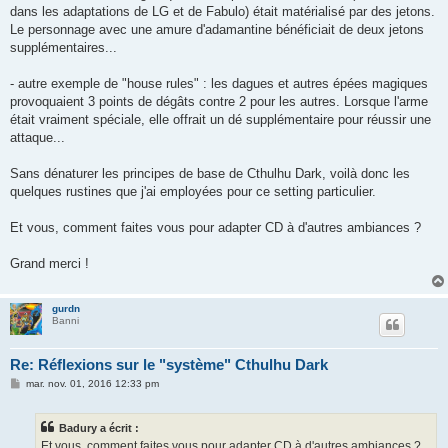
dans les adaptations de LG et de Fabulo) était matérialisé par des jetons.
Le personnage avec une amure d'adamantine bénéficiait de deux jetons
supplémentaires...
- autre exemple de "house rules" : les dagues et autres épées magiques
provoquaient 3 points de dégâts contre 2 pour les autres. Lorsque l'arme
était vraiment spéciale, elle offrait un dé supplémentaire pour réussir une
attaque...
Sans dénaturer les principes de base de Cthulhu Dark, voilà donc les
quelques rustines que j'ai employées pour ce setting particulier.
Et vous, comment faites vous pour adapter CD à d'autres ambiances ?
Grand merci !
gurdn
Banni
Re: Réflexions sur le "système" Cthulhu Dark
M
mar. nov. 01, 2016 12:33 pm
e
s
s
Badury a écrit :
a
g
Et vous, comment faites vous pour adapter CD à d'autres ambiances ?