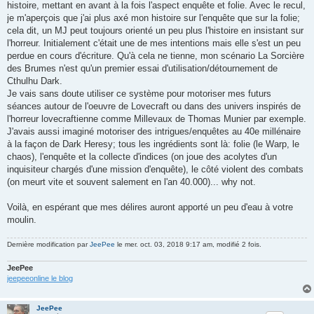
histoire, mettant en avant à la fois l'aspect enquête et folie. Avec le recul,
je m'aperçois que j'ai plus axé mon histoire sur l'enquête que sur la folie;
cela dit, un MJ peut toujours orienté un peu plus l'histoire en insistant sur
l'horreur. Initialement c'était une de mes intentions mais elle s'est un peu
perdue en cours d'écriture. Qu'à cela ne tienne, mon scénario La Sorcière
des Brumes n'est qu'un premier essai d'utilisation/détournement de
Cthulhu Dark.
Je vais sans doute utiliser ce système pour motoriser mes futurs
séances autour de l'oeuvre de Lovecraft ou dans des univers inspirés de
l'horreur lovecraftienne comme Millevaux de Thomas Munier par exemple.
J'avais aussi imaginé motoriser des intrigues/enquêtes au 40e millénaire
à la façon de Dark Heresy; tous les ingrédients sont là: folie (le Warp, le
chaos), l'enquête et la collecte d'indices (on joue des acolytes d'un
inquisiteur chargés d'une mission d'enquête), le côté violent des combats
(on meurt vite et souvent salement en l'an 40.000)... why not.
Voilà, en espérant que mes délires auront apporté un peu d'eau à votre
moulin.
Dernière modification par
JeePee
le mer. oct. 03, 2018 9:17 am, modifié 2 fois.
JeePee
jeepeeonline le blog
JeePee