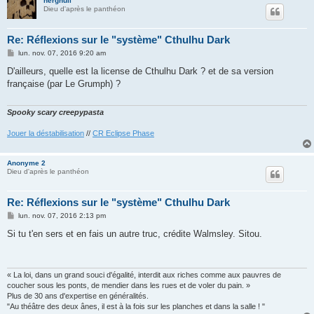
nerghull
Dieu d'après le panthéon
Re: Réflexions sur le "système" Cthulhu Dark
M
lun. nov. 07, 2016 9:20 am
e
s
D'ailleurs, quelle est la license de Cthulhu Dark ? et de sa version
s
française (par Le Grumph) ?
a
g
e
Spooky scary creepypasta
Jouer la déstabilisation
//
CR Eclipse Phase
Anonyme 2
Dieu d'après le panthéon
Re: Réflexions sur le "système" Cthulhu Dark
M
lun. nov. 07, 2016 2:13 pm
e
s
Si tu t'en sers et en fais un autre truc, crédite Walmsley. Sitou.
s
a
g
e
« La loi, dans un grand souci d'égalité, interdit aux riches comme aux pauvres de
coucher sous les ponts, de mendier dans les rues et de voler du pain. »
Plus de 30 ans d'expertise en généralités.
"Au théâtre des deux ânes, il est à la fois sur les planches et dans la salle ! "