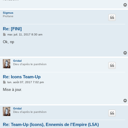
g
e
Sigmus
Profane
Re: [FINI]
M
mar. juil. 11, 2017 8:30 am
e
s
Ok, np
s
a
g
e
Gridal
Dieu d'après le panthéon
Re: Icons Team-Up
M
lun. août 07, 2017 7:02 pm
e
s
Mise à jour.
s
a
g
e
Gridal
Dieu d'après le panthéon
Re: Team-Up (Icons), Ennemis de l'Empire (L5A)