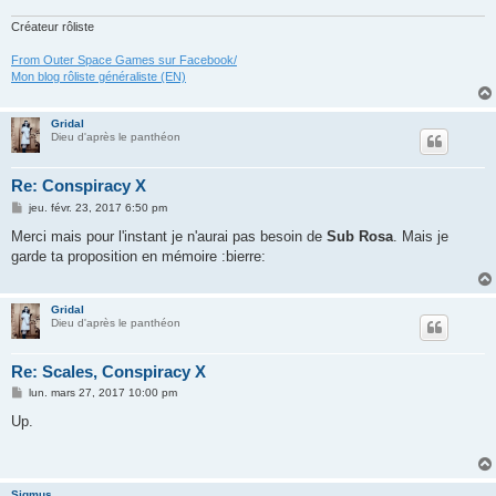
Créateur rôliste
From Outer Space Games sur Facebook/
Mon blog rôliste généraliste (EN)
Gridal
Dieu d'après le panthéon
Re: Conspiracy X
M
jeu. févr. 23, 2017 6:50 pm
e
s
Merci mais pour l'instant je n'aurai pas besoin de
Sub Rosa
. Mais je
s
garde ta proposition en mémoire :bierre:
a
g
e
Gridal
Dieu d'après le panthéon
Re: Scales, Conspiracy X
M
lun. mars 27, 2017 10:00 pm
e
s
Up.
s
a
g
e
Sigmus