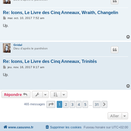
Re: Icons, Le Livre des Cinq Anneaux, Wraith, Changelin
M
mar. oct. 10, 2017 7:52 am
e
s
Up.
s
a
g
e
Gridal
Dieu d'après le panthéon
Re: Icons, Le Livre des Cinq Anneaux, Trinités
M
jeu. nov. 16, 2017 9:17 am
e
s
Up.
s
a
g
e
Répondre
Page
1
sur
31
1
2
3
4
5
31
Suivant
465 messages
…
Aller
www.casusno.fr
Supprimer les cookies
Fuseau horaire sur
UTC+02:00