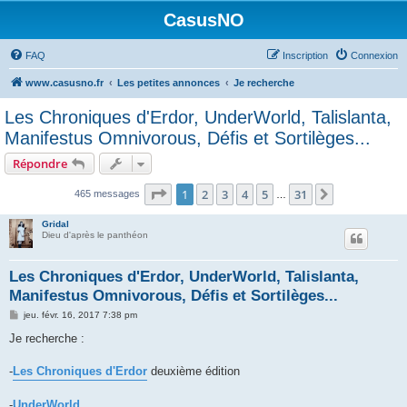
CasusNO
FAQ
Inscription
Connexion
www.casusno.fr
Les petites annonces
Je recherche
Les Chroniques d'Erdor, UnderWorld, Talislanta,
Manifestus Omnivorous, Défis et Sortilèges...
Répondre
Page
1
sur
31
1
2
3
4
5
31
Suivant
465 messages
…
Gridal
Dieu d'après le panthéon
Les Chroniques d'Erdor, UnderWorld, Talislanta,
Manifestus Omnivorous, Défis et Sortilèges...
M
jeu. févr. 16, 2017 7:38 pm
e
s
Je recherche :
s
a
g
-
Les Chroniques d'Erdor
deuxième édition
e
-
UnderWorld