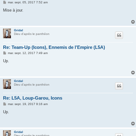
M
mar. sept. 05, 2017 7:52 am
e
s
Mise à jour.
s
a
g
e
Gridal
Dieu d'après le panthéon
Re: Team-Up (Icons), Ennemis de l'Empire (L5A)
M
mar. sept. 12, 2017 7:49 am
e
s
Up.
s
a
g
e
Gridal
Dieu d'après le panthéon
Re: L5A, Loup-Garou, Icons
M
mar. sept. 19, 2017 9:16 am
e
s
Up.
s
a
g
e
Gridal
Dieu d'après le panthéon