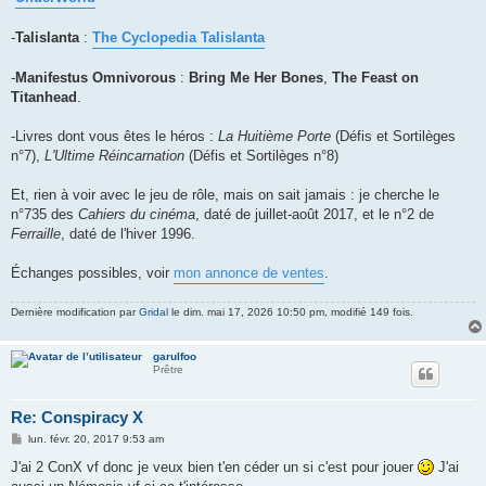
-
Talislanta
:
The Cyclopedia Talislanta
-
Manifestus Omnivorous
:
Bring Me Her Bones
,
The Feast on
Titanhead
.
-Livres dont vous êtes le héros :
La Huitième Porte
(Défis et Sortilèges
n°7),
L'Ultime Réincarnation
(Défis et Sortilèges n°8)
Et, rien à voir avec le jeu de rôle, mais on sait jamais : je cherche le
n°735 des
Cahiers du cinéma
, daté de juillet-août 2017, et le n°2 de
Ferraille
, daté de l'hiver 1996.
Échanges possibles, voir
mon annonce de ventes
.
Dernière modification par
Gridal
le dim. mai 17, 2026 10:50 pm, modifié 149 fois.
garulfoo
Prêtre
Re: Conspiracy X
M
lun. févr. 20, 2017 9:53 am
e
s
J'ai 2 ConX vf donc je veux bien t'en céder un si c'est pour jouer
J'ai
s