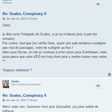
Profane
Re: Scales, Conspiracy X
M
lun. juin 12, 2017 5:13 pm
e
s
Salut,
s
a
g
je dois avoir l'intégrale de Scales, si je ne m'abuse (mis à part les
e
romans).
Par contre, faut que j'en vérifie l'état, ayant une sale tendance souligner
pas mal de passages, voire de surligner au fluo !
idem pour l'écran, en fait je continue à m'en servir pour Earthdawn, mais
juste parce que celui d'ED est trop short pour y mettre toutes mes notes
^^
Toujours intéressé ?
Gridal
Dieu d'après le panthéon
Re: Scales, Conspiracy X
M
lun. juin 12, 2017 7:16 pm
e
s
Merci mais non, l'annonce n'est plus d'actualité, j'ai juste oublié de
s
l'effacer...
a