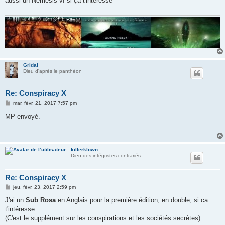
aussi un Némesis vf si ça t'intéresse
a
g
e
Gridal
Dieu d'après le panthéon
Re: Conspiracy X
M
mar. févr. 21, 2017 7:57 pm
e
s
MP envoyé.
s
a
g
e
killerklown
Dieu des intégristes contrariés
Re: Conspiracy X
M
jeu. févr. 23, 2017 2:59 pm
e
s
J'ai un
Sub Rosa
en Anglais pour la première édition, en double, si ca
s
t'intéresse...
a
g
(C'est le supplément sur les conspirations et les sociétés secrètes)
e