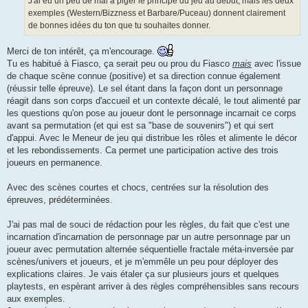
J'ai eu un peu de mal à piger le principe du jeu au début, mais les deux
exemples (Western/Bizzness et Barbare/Puceau) donnent clairement
de bonnes idées du ton que tu souhaites donner.
Merci de ton intérêt, ça m'encourage.
Tu es habitué à Fiasco, ça serait peu ou prou du Fiasco
mais
avec l'issue
de chaque scène connue (positive) et sa direction connue également
(réussir telle épreuve). Le sel étant dans la façon dont un personnage
réagit dans son corps d'accueil et un contexte décalé, le tout alimenté par
les questions qu'on pose au joueur dont le personnage incarnait ce corps
avant sa permutation (et qui est sa "base de souvenirs") et qui sert
d'appui. Avec le Meneur de jeu qui distribue les rôles et alimente le décor
et les rebondissements. Ca permet une participation active des trois
joueurs en permanence.
Avec des scènes courtes et chocs, centrées sur la résolution des
épreuves, prédéterminées.
J'ai pas mal de souci de rédaction pour les règles, du fait que c'est une
incarnation d'incarnation de personnage par un autre personnage par un
joueur avec permutation alternée séquentielle fractale méta-inversée par
scènes/univers et joueurs, et je m'emmêle un peu pour déployer des
explications claires. Je vais étaler ça sur plusieurs jours et quelques
playtests, en espèrant arriver à des règles compréhensibles sans recours
aux exemples.