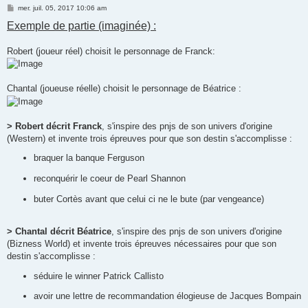
M
mer. juil. 05, 2017 10:06 am
e
Exemple de partie (imaginée) :
s
s
a
g
Robert (joueur réel) choisit le personnage de Franck:
e
Chantal (joueuse réelle) choisit le personnage de Béatrice :
> Robert décrit Franck
, s'inspire des pnjs de son univers d'origine
(Western) et invente trois épreuves pour que son destin s'accomplisse :
braquer la banque Ferguson
reconquérir le coeur de Pearl Shannon
buter Cortès avant que celui ci ne le bute (par vengeance)
> Chantal décrit Béatrice
, s'inspire des pnjs de son univers d'origine
(Bizness World) et invente trois épreuves nécessaires pour que son
destin s'accomplisse :
séduire le winner Patrick Callisto
avoir une lettre de recommandation élogieuse de Jacques Bompain