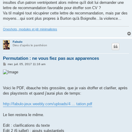
insultes d'un patron ventripotent alors même qu'il doit lui demander une
lettre de recommandation favorable pour étoffer son CV ?
Va til malgré tout récupérer cette lettre de recommandation, mais par des
moyens...qui sont plus propres à Burton qu'à Boignolle...la violence...
Oneshots, modules et jdr minimalistes
Fabulo
Dieu d'après le panthéon
Permutation : ne vous fiez pas aux apparences
M
mer. juil. 05, 2017 11:16 am
e
s
s
a
g
e
Voici le PDF, ébauche très grossière, que je vais étoffer et clarifier, après
des playstests et quand j'aurai plus de temps:
http://fabulo-jeux.weebly.com/uploads/4 ... tation.pdf
Le lien restera le même.
Edit : clarifications du texte
Edit 2 (6 juillet) : ajouts substantiels