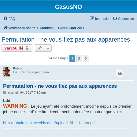
CasusNO
FAQ
Inscription
Connexion
www.casusno.fr
Archives
Game Chef 2017
Permutation - ne vous fiez pas aux apparences
Verrouillé
1
2
Suivant
24 messages
Fabulo
Dieu d'après le panthéon
Permutation - ne vous fiez pas aux apparences
M
mar. juil. 04, 2017 7:39 pm
e
s
Edit :
s
WARNING :
Le jeu ayant été profondément modifié depuis ce premier
a
g
jet, je conseille d'aller lire directement la dernière mouture que voici :
e
http://fabulo-jeux.weebly.com/uploads/4 ... tation.pdf
------------------------------------------------------------------------------------------------------