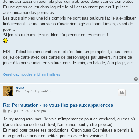
Je mettrai aussi un exemple plus complet, avec deux scènes complètes.
Et une option de jeu dans laquelle le MJ est tournant pour qu'il puisse
aussi incarner des permutés.
Les trucs simples une fois compris ne sont pas toujours facile à expliquer
linéairement. Je me souviens n'avoir rien pigé en lisant Fiasco, avant de
jouer...
Si jamais tu joues, je suis bien sûr preneur de tes retours !
EDIT : l'idéal lointain serait en effet d'en faire un jeu apéritif, sous formes
de jeu de carte avec des cartes de personnages par univers, histoire de
jouer à la pause midi, en voiture, dans le train, en balade, à la plage, etc
Oneshots, modules et jdr minimalistes
Gulix
Dieu d'après le panthéon
Re: Permutation - ne vous fiez pas aux apparences
M
jeu. juil. 06, 2017 4:58 pm
e
s
Je n'y manquerai pas. Je vais m'imprimer ça pour ce weekend, au cas où
s
(j'ai un tournoi de Blood Bowl, l'ambiance peut y être propice).
a
g
Et merci pour toutes tes productions. Chroniques Cosmiques a permis à
e
mon grand de lancer de petites parties avec les voisines !