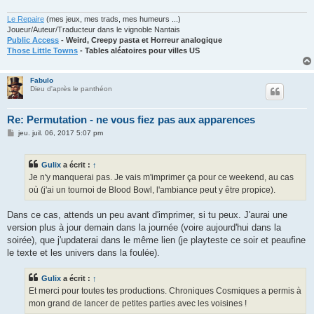
Le Repaire
(mes jeux, mes trads, mes humeurs ...)
Joueur/Auteur/Traducteur dans le vignoble Nantais
Public Access
- Weird, Creepy pasta et Horreur analogique
Those Little Towns
- Tables aléatoires pour villes US
Fabulo
Dieu d'après le panthéon
Re: Permutation - ne vous fiez pas aux apparences
M
jeu. juil. 06, 2017 5:07 pm
e
s
s
Gulix
a écrit :
↑
a
g
Je n'y manquerai pas. Je vais m'imprimer ça pour ce weekend, au cas
e
où (j'ai un tournoi de Blood Bowl, l'ambiance peut y être propice).
Dans ce cas, attends un peu avant d'imprimer, si tu peux. J'aurai une
version plus à jour demain dans la journée (voire aujourd'hui dans la
soirée), que j'updaterai dans le même lien (je playteste ce soir et peaufine
le texte et les univers dans la foulée).
Gulix
a écrit :
↑
Et merci pour toutes tes productions. Chroniques Cosmiques a permis à
mon grand de lancer de petites parties avec les voisines !