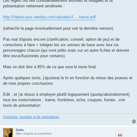
Les règles ont été considérablement étoffées et rédigées et la
s
présentation nettement améliorée :
a
g
e
http://fabulo-jeux.weebly.com/uploads/4 ... tation.pdf
(rafraichir la page éventuellement pour voir la dernière version)
Pas mal d'ajouts encore (clarification, conseil, option de jeu) et de
corrections à faire + intégrer les six univers de base avec leur six
personnages chacun (qui sont prêts mais sur un autre fichier et doivent
être revus/fusionnés pour certains).
Mais on doit être à 85% de ce que sera le texte final.
Après quelques tests, j'ajusterai le tir en fonction du retour des joueurs et
de mes propres conclusions.
Edit : et j'ai réussi à employer plutôt logiquement (quoiqu'abstraitement)
tous les mots/notions : trame, frontières, écho, coupure, fumée...voir
texte de présentation
Oneshots, modules et jdr minimalistes
Gulix
Dieu d'après le panthéon