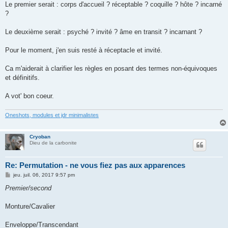
Le premier serait : corps d'accueil ? réceptable ? coquille ? hôte ? incarné
?
Le deuxième serait : psyché ? invité ? âme en transit ? incarnant ?
Pour le moment, j'en suis resté à réceptacle et invité.
Ca m'aiderait à clarifier les règles en posant des termes non-équivoques
et définitifs.
A vot' bon coeur.
Oneshots, modules et jdr minimalistes
Cryoban
Dieu de la carbonite
Re: Permutation - ne vous fiez pas aux apparences
M
jeu. juil. 06, 2017 9:57 pm
e
s
Premier/second
s
a
g
Monture/Cavalier
e
Enveloppe/Transcendant