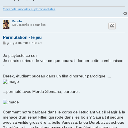
Oneshots, modules et jdr minimalistes
Fabulo
Dieu d'après le panthéon
Permutation - le jeu
M
jeu. juil. 06, 2017 7:08 am
e
s
s
Je playteste ce soir.
a
Je serais curieux de voir ce que pourrait donner cette combinaison
g
e
:
Derek, étudiant puceau dans un film d'horreur parodique ....
...permuté avec Morda Slomana, barbare :
Comment notre barbare dans le corps de l'étudiant va t il réagir à la
menace d'un serial killer, qui rôde dans les bois ? Saura t il séduire
avec sa virilité grossière la belle Vanessa, là où Derek avait échoué
? préférera t il au final poursuivre la vie d'un étudiant américain