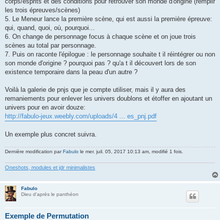
corps/esprits et des conditions pour retrouver son monde d'origine (remplir
les trois épreuves/scènes)
5. Le Meneur lance la première scène, qui est aussi la première épreuve:
qui, quand, quoi, où, pourquoi...
6. On change de personnage focus à chaque scène et on joue trois
scènes au total par personnage.
7. Puis on raconte l'épilogue : le personnage souhaite t il réintégrer ou non
son monde d'origine ? pourquoi pas ? qu'a t il découvert lors de son
existence temporaire dans la peau d'un autre ?
Voilà la galerie de pnjs que je compte utiliser, mais il y aura des
remaniements pour enlever les univers doublons et étoffer en ajoutant un
univers pour en avoir douze:
http://fabulo-jeux.weebly.com/uploads/4 ... es_pnj.pdf
Un exemple plus concret suivra.
Dernière modification par
Fabulo
le mer. juil. 05, 2017 10:13 am, modifié 1 fois.
Oneshots, modules et jdr minimalistes
Fabulo
Dieu d'après le panthéon
Exemple de Permutation