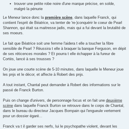
trouver une petite robe noire d'une marque précise, en solde,
malgré la pénurie
Le Meneur lance donc la
première scène
, dans laquelle Franck, qui
contient l'esprit de Béatrice, va tenter de 're-)conquérir le coeur de Pearl
Shannon, qui était sa maitresse jadis, mais qui a fui devant la brutalité de
ses moeurs.
Le fait que Béatrice soit une femme l'aidera t elle a toucher la fibre
sensible de Pearl ? Réussira t elle à braquer la banque Ferguson, en dépit
de ses réticences morales ? Et pourra t elle échapper à la fureur de
Cortès, lancé à ses trousses ?
On joue une courte scène de 5-10 minutes, dans laquelle le Meneur joue
les pnjs et le décor, et affecte à Robert des pnjs.
A tout instant, Chantal peut demander à Robert des informations sur le
passé de Franck Burton.
Puis on change d'univers, de personnage focus et on fait une
deuxième
scène
dans laquelle Franck Burton se retrouve dans le corps de Chantal,
dans le bureau du directeur Jacques Bompain qui l'engueule vertement
pour un dossier égaré...
Franck va t il garder ses nerfs, lui le psychopathe violent, devant les