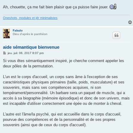
Ah, chouette, ça me fait bien plaisir que ça puisse faire jouer.
Oneshots, modules et jdr minimalistes
Fabulo
Dieu d'après le panthéon
aide sémantique bienvenue
M
jeu. juil. 06, 2017 8:07 pm
e
s
Si vous êtes sémantiquement inspiré, je cherche comment appeler les
s
deux pôles de la permutation.
a
g
e
L'un est le corps d'accueil, un corps sans âme à l'exception de ses
caractéristiques physiques primaires (taille, poids, musculature) et ses
souvenirs, mais sans ses compétences acquises, ni son
tempérament/personnalité. Un barbare sera un paquet de muscle, qui a
accès à sa biographie (mémoire épisodique) et donc de son univers, mais
est incapable d'utiliser correctement une épée ou de monter à cheval.
L'autre est l'âme/la psyché, qui est accueillie dans le corps d'accueil,
pourvue des compétences et de la personnalité et de ses propres
souvenirs (ainsi que de ceux du corps d'accueil).