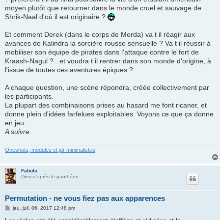
moyen plutôt que retourner dans le monde cruel et sauvage de
Shrik-Naal d'où il est originaire ?
Et comment Derek (dans le corps de Morda) va t il réagir aux
avances de Kalindra la sorcière rousse sensuelle ? Va t il réussir à
mobiliser son équipe de pirates dans l'attaque contre le fort de
Kraash-Nagul ?...et voudra t il rentrer dans son monde d'origine, à
l'issue de toutes ces aventures épiques ?
A chaque question, une scène répondra, créée collectivement par
les participants.
La plupart des combinaisons prises au hasard me font ricaner, et
donne plein d'idées farfelues exploitables. Voyons ce que ça donne
en jeu.
A suivre.
Oneshots, modules et jdr minimalistes
Fabulo
Dieu d'après le panthéon
Permutation - ne vous fiez pas aux apparences
M
jeu. juil. 06, 2017 12:48 pm
e
s