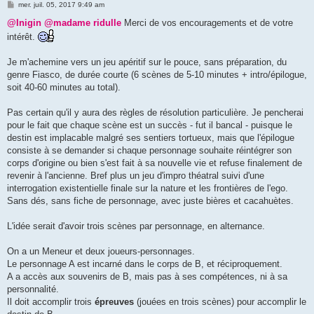
M
mer. juil. 05, 2017 9:49 am
e
s
@Inigin
@madame ridulle
Merci de vos encouragements et de votre
s
intérêt.
a
g
e
Je m'achemine vers un jeu apéritif sur le pouce, sans préparation, du
genre Fiasco, de durée courte (6 scènes de 5-10 minutes + intro/épilogue,
soit 40-60 minutes au total).
Pas certain qu'il y aura des règles de résolution particulière. Je pencherai
pour le fait que chaque scène est un succès - fut il bancal - puisque le
destin est implacable malgré ses sentiers tortueux, mais que l'épilogue
consiste à se demander si chaque personnage souhaite réintégrer son
corps d'origine ou bien s'est fait à sa nouvelle vie et refuse finalement de
revenir à l'ancienne. Bref plus un jeu d'impro théatral suivi d'une
interrogation existentielle finale sur la nature et les frontières de l'ego.
Sans dés, sans fiche de personnage, avec juste bières et cacahuètes.
L'idée serait d'avoir trois scènes par personnage, en alternance.
On a un Meneur et deux joueurs-personnages.
Le personnage A est incarné dans le corps de B, et réciproquement.
A a accès aux souvenirs de B, mais pas à ses compétences, ni à sa
personnalité.
Il doit accomplir trois
épreuves
(jouées en trois scènes) pour accomplir le