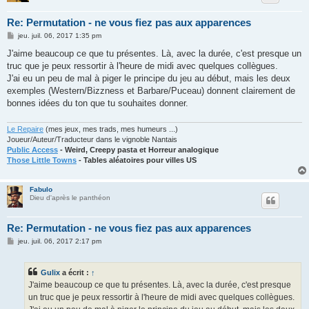
Re: Permutation - ne vous fiez pas aux apparences
M
jeu. juil. 06, 2017 1:35 pm
e
s
J'aime beaucoup ce que tu présentes. Là, avec la durée, c'est presque un
s
truc que je peux ressortir à l'heure de midi avec quelques collègues.
a
g
J'ai eu un peu de mal à piger le principe du jeu au début, mais les deux
e
exemples (Western/Bizzness et Barbare/Puceau) donnent clairement de
bonnes idées du ton que tu souhaites donner.
Le Repaire
(mes jeux, mes trads, mes humeurs ...)
Joueur/Auteur/Traducteur dans le vignoble Nantais
Public Access
- Weird, Creepy pasta et Horreur analogique
Those Little Towns
- Tables aléatoires pour villes US
Fabulo
Dieu d'après le panthéon
Re: Permutation - ne vous fiez pas aux apparences
M
jeu. juil. 06, 2017 2:17 pm
e
s
s
Gulix
a écrit :
↑
a
g
J'aime beaucoup ce que tu présentes. Là, avec la durée, c'est presque
e
un truc que je peux ressortir à l'heure de midi avec quelques collègues.