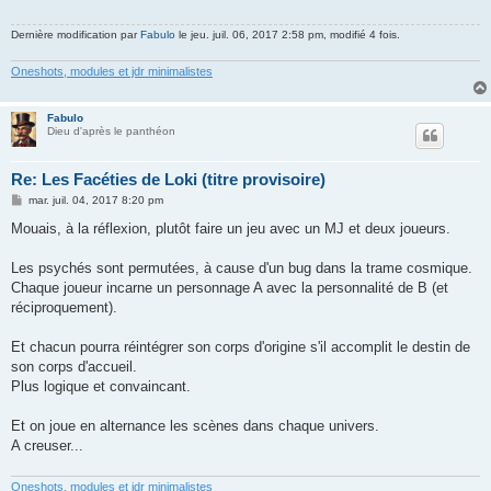
Dernière modification par
Fabulo
le jeu. juil. 06, 2017 2:58 pm, modifié 4 fois.
Oneshots, modules et jdr minimalistes
Fabulo
Dieu d'après le panthéon
Re: Les Facéties de Loki (titre provisoire)
M
mar. juil. 04, 2017 8:20 pm
e
s
Mouais, à la réflexion, plutôt faire un jeu avec un MJ et deux joueurs.
s
a
g
Les psychés sont permutées, à cause d'un bug dans la trame cosmique.
e
Chaque joueur incarne un personnage A avec la personnalité de B (et
réciproquement).
Et chacun pourra réintégrer son corps d'origine s'il accomplit le destin de
son corps d'accueil.
Plus logique et convaincant.
Et on joue en alternance les scènes dans chaque univers.
A creuser...
Oneshots, modules et jdr minimalistes