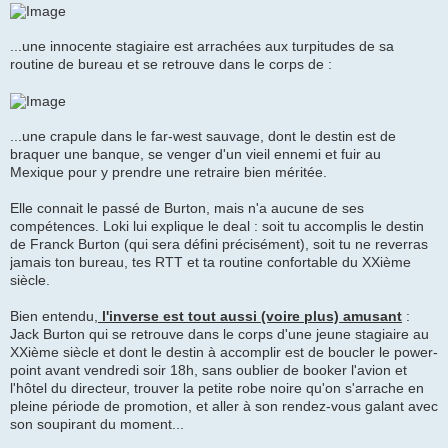
...une innocente stagiaire est arrachées aux turpitudes de sa
routine de bureau et se retrouve dans le corps de :
...une crapule dans le far-west sauvage, dont le destin est de
braquer une banque, se venger d'un vieil ennemi et fuir au
Mexique pour y prendre une retraire bien méritée.
Elle connait le passé de Burton, mais n'a aucune de ses
compétences. Loki lui explique le deal : soit tu accomplis le destin
de Franck Burton (qui sera défini précisément), soit tu ne reverras
jamais ton bureau, tes RTT et ta routine confortable du XXième
siècle.
Bien entendu,
l'inverse est tout aussi (voire plus) amusant
:
Jack Burton qui se retrouve dans le corps d'une jeune stagiaire au
XXième siècle et dont le destin à accomplir est de boucler le power-
point avant vendredi soir 18h, sans oublier de booker l'avion et
l'hôtel du directeur, trouver la petite robe noire qu'on s'arrache en
pleine période de promotion, et aller à son rendez-vous galant avec
son soupirant du moment...