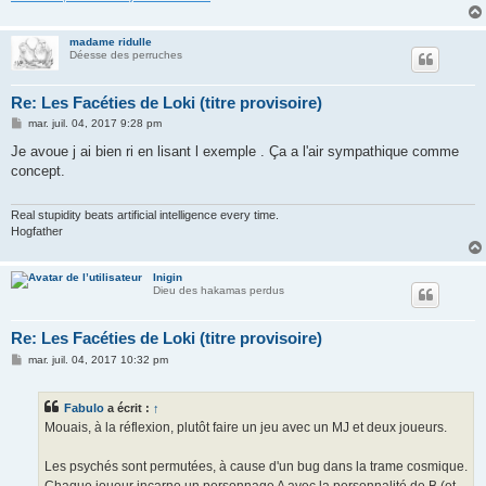
madame ridulle
Déesse des perruches
Re: Les Facéties de Loki (titre provisoire)
M
mar. juil. 04, 2017 9:28 pm
e
s
Je avoue j ai bien ri en lisant l exemple . Ça a l'air sympathique comme
s
concept.
a
g
e
Real stupidity beats artificial intelligence every time.
Hogfather
Inigin
Dieu des hakamas perdus
Re: Les Facéties de Loki (titre provisoire)
M
mar. juil. 04, 2017 10:32 pm
e
s
s
Fabulo
a écrit :
↑
a
g
Mouais, à la réflexion, plutôt faire un jeu avec un MJ et deux joueurs.
e
Les psychés sont permutées, à cause d'un bug dans la trame cosmique.