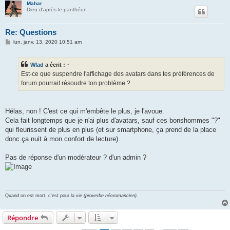
Mahar
Dieu d'après le panthéon
Re: Questions
M
lun. janv. 13, 2020 10:51 am
e
s
s
Wlad
a écrit :
↑
a
g
Est-ce que suspendre l'affichage des avatars dans tes préférences de
e
forum pourrait résoudre ton problème ?
Hélas, non ! C'est ce qui m'embête le plus, je l'avoue.
Cela fait longtemps que je n'ai plus d'avatars, sauf ces bonshommes "?"
qui fleurissent de plus en plus (et sur smartphone, ça prend de la place
donc ça nuit à mon confort de lecture).
Pas de réponse d'un modérateur ? d'un admin ?
Quand on est mort, c'est pour la vie
(proverbe nécromancien)
.
Répondre