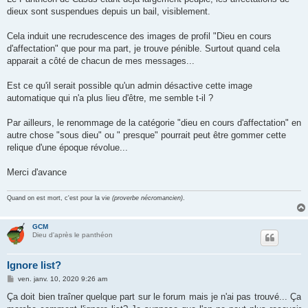
s
dieux sont suspendues depuis un bail, visiblement.
a
g
e
Cela induit une recrudescence des images de profil "Dieu en cours
d'affectation" que pour ma part, je trouve pénible. Surtout quand cela
apparait a côté de chacun de mes messages...
Est ce qu'il serait possible qu'un admin désactive cette image
automatique qui n'a plus lieu d'être, me semble t-il ?
Par ailleurs, le renommage de la catégorie "dieu en cours d'affectation" en
autre chose "sous dieu" ou " presque" pourrait peut être gommer cette
relique d'une époque révolue...
Merci d'avance
Quand on est mort, c'est pour la vie
(proverbe nécromancien)
.
GCM
Dieu d'après le panthéon
Ignore list?
M
ven. janv. 10, 2020 9:26 am
e
s
Ça doit bien traîner quelque part sur le forum mais je n'ai pas trouvé... Ça
s