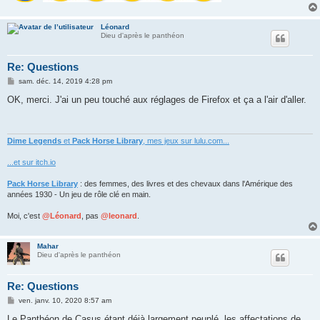
Léonard
Dieu d'après le panthéon
Re: Questions
M
sam. déc. 14, 2019 4:28 pm
e
s
OK, merci. J'ai un peu touché aux réglages de Firefox et ça a l'air d'aller.
s
a
g
e
Dime Legends
et
Pack Horse Library
, mes jeux sur lulu.com...
...et sur itch.io
Pack Horse Library
: des femmes, des livres et des chevaux dans l'Amérique des
années 1930 - Un jeu de rôle clé en main.
Moi, c'est
@Léonard
, pas
@leonard
.
Mahar
Dieu d'après le panthéon
Re: Questions
M
ven. janv. 10, 2020 8:57 am
e
s
Le Panthéon de Casus étant déjà largement peuplé, les affectations de