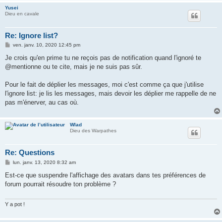
Yusei
Dieu en cavale
Re: Ignore list?
M
ven. janv. 10, 2020 12:45 pm
e
s
Je crois qu'en prime tu ne reçois pas de notification quand l'ignoré te
s
@mentionne ou te cite, mais je ne suis pas sûr.
a
g
e
Pour le fait de déplier les messages, moi c'est comme ça que j'utilise
l'ignore list: je lis les messages, mais devoir les déplier me rappelle de ne
pas m'énerver, au cas où.
Wlad
Dieu des Warpathes
Re: Questions
M
lun. janv. 13, 2020 8:32 am
e
s
Est-ce que suspendre l'affichage des avatars dans tes préférences de
s
forum pourrait résoudre ton problème ?
a
g
e
Y a pot !