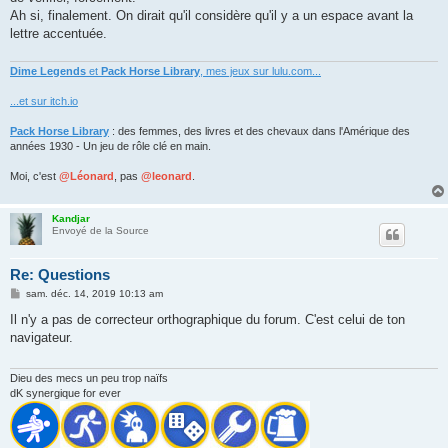
Ah si, finalement. On dirait qu'il considère qu'il y a un espace avant la
lettre accentuée.
Dime Legends
et
Pack Horse Library
, mes jeux sur lulu.com...
...et sur itch.io
Pack Horse Library
: des femmes, des livres et des chevaux dans l'Amérique des
années 1930 - Un jeu de rôle clé en main.
Moi, c'est
@Léonard
, pas
@leonard
.
Kandjar
Envoyé de la Source
Re: Questions
M
sam. déc. 14, 2019 10:13 am
e
s
Il n'y a pas de correcteur orthographique du forum. C'est celui de ton
s
navigateur.
a
g
e
Dieu des mecs un peu trop naïfs
dK synergique for ever