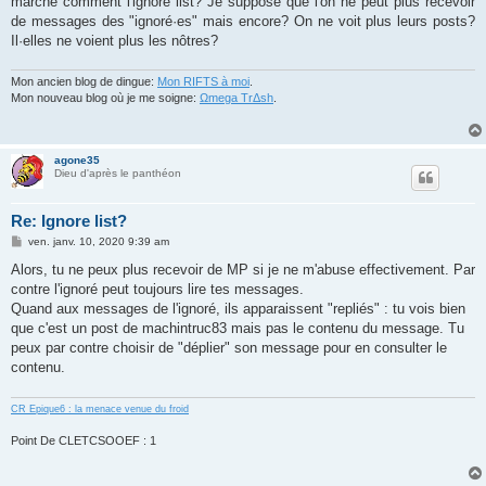
marche comment l'ignore list? Je suppose que l'on ne peut plus recevoir
a
g
de messages des "ignoré·es" mais encore? On ne voit plus leurs posts?
e
Il·elles ne voient plus les nôtres?
Mon ancien blog de dingue:
Mon RIFTS à moi
.
Mon nouveau blog où je me soigne:
Ωmega TrΔsh
.
agone35
Dieu d'après le panthéon
Re: Ignore list?
M
ven. janv. 10, 2020 9:39 am
e
s
Alors, tu ne peux plus recevoir de MP si je ne m'abuse effectivement. Par
s
contre l'ignoré peut toujours lire tes messages.
a
g
Quand aux messages de l'ignoré, ils apparaissent "repliés" : tu vois bien
e
que c'est un post de machintruc83 mais pas le contenu du message. Tu
peux par contre choisir de "déplier" son message pour en consulter le
contenu.
CR Epique6 : la menace venue du froid
Point De CLETCSOOEF : 1