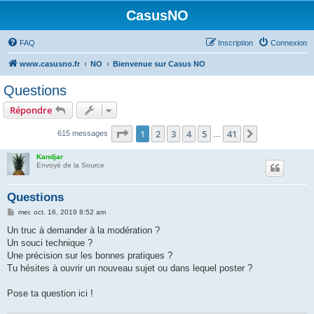
CasusNO
FAQ
Inscription
Connexion
www.casusno.fr
NO
Bienvenue sur Casus NO
Questions
Répondre
Page
1
sur
41
1
2
3
4
5
41
Suivant
615 messages
…
Kandjar
Envoyé de la Source
Questions
M
mer. oct. 16, 2019 8:52 am
e
s
Un truc à demander à la modération ?
s
Un souci technique ?
a
g
Une précision sur les bonnes pratiques ?
e
Tu hésites à ouvrir un nouveau sujet ou dans lequel poster ?
Pose ta question ici !