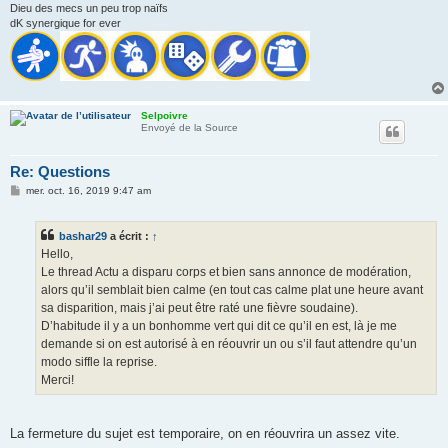
Dieu des mecs un peu trop naïfs
dK synergique for ever
Selpoivre
Envoyé de la Source
Re: Questions
M
mer. oct. 16, 2019 9:47 am
e
s
s
bashar29
a écrit :
↑
a
g
Hello,
e
Le thread Actu a disparu corps et bien sans annonce de modération,
alors qu’il semblait bien calme (en tout cas calme plat une heure avant
sa disparition, mais j’ai peut être raté une fièvre soudaine).
D’habitude il y a un bonhomme vert qui dit ce qu’il en est, là je me
demande si on est autorisé à en réouvrir un ou s’il faut attendre qu’un
modo siffle la reprise.
Merci!
La fermeture du sujet est temporaire, on en réouvrira un assez vite.