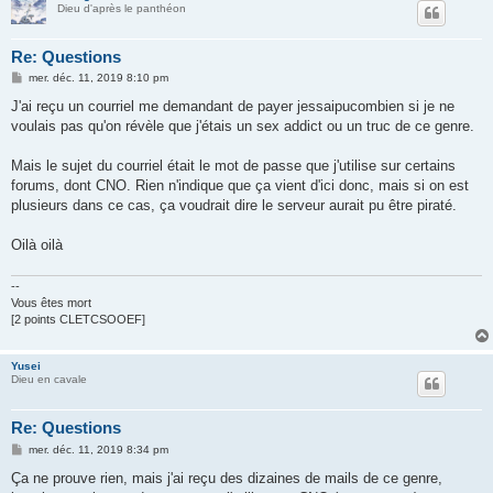
Dieu d'après le panthéon
Re: Questions
M
mer. déc. 11, 2019 8:10 pm
e
s
J'ai reçu un courriel me demandant de payer jessaipucombien si je ne
s
voulais pas qu'on révèle que j'étais un sex addict ou un truc de ce genre.
a
g
e
Mais le sujet du courriel était le mot de passe que j'utilise sur certains
forums, dont CNO. Rien n'indique que ça vient d'ici donc, mais si on est
plusieurs dans ce cas, ça voudrait dire le serveur aurait pu être piraté.
Oilà oilà
--
Vous êtes mort
[2 points CLETCSOOEF]
Yusei
Dieu en cavale
Re: Questions
M
mer. déc. 11, 2019 8:34 pm
e
s
Ça ne prouve rien, mais j'ai reçu des dizaines de mails de ce genre,
s