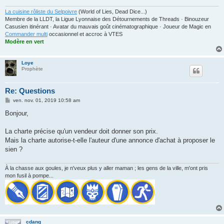
La cuisine rôliste du Selpoivre
(World of Lies, Dead Dice...)
Membre de la LLDT, la Ligue Lyonnaise des Détournements de Threads · Binouzeur
Casusien itinérant · Avatar du mauvais goût cinématographique · Joueur de Magic en
Commander multi
occasionnel et accroc à VTES
Modère en vert
Loye
Prophète
Re: Questions
M
ven. nov. 01, 2019 10:58 am
e
s
Bonjour,
s
a
g
La charte précise qu'un vendeur doit donner son prix.
e
Mais la charte autorise-t-elle l'auteur d'une annonce d'achat à proposer le
sien ?
À la chasse aux goules, je n'veux plus y aller maman ; les gens de la ville, m'ont pris
mon fusil à pompe...
cdang