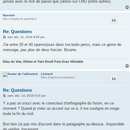
jamais avec le mot de passe que j'utilise sur CNO (entre autres).
a
g
e
Ravortel
Dieu d'après le panthéon
Re: Questions
M
mer. déc. 11, 2019 9:26 pm
e
s
J'ai entre 20 et 40 spams/jours dans ma boite perso, mais ce genre de
s
message, pas plus de deux fois/an. Bizarre.
a
g
e
Dieu du Vrai, Ultime et Tant Envié Foie Gras Véritable
Léonard
Dieu d'après le panthéon
Re: Questions
M
sam. déc. 14, 2019 9:15 am
e
s
Y a pas un souci avec le correcteur d'orthographe du forum, en ce
s
moment ? Quand je mets un accent sur un e, il me souligne en rouge
a
g
toute la fin du mot.
e
Bon ben j'ai pas mis d'accent dans le paragraphe au-dessus. Impossible
de vérifier, forcément.