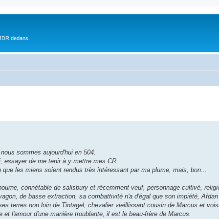
 JDR dedans.
nous sommes aujourd'hui en 504.
ci, essayer de me tenir à y mettre mes CR.
in que les miens soient rendus très intéressant par ma plume, mais, bon...
urne, connétable de salisbury et récemment veuf, personnage cultivé, religi
 vagon, de basse extraction, sa combattivité n'a d'égal que son impiété, Afda
s terres non loin de Tintagel, chevalier vieillissant cousin de Marcus et vois
et l'amour d'une manière troublante, il est le beau-frère de Marcus.