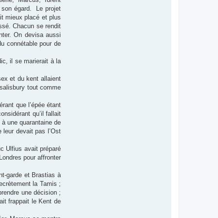
a son égard. Le projet
it mieux placé et plus
passé. Chacun se rendit
onter. On devisa aussi
du connétable pour de
, il se marierait à la
ex et du kent allaient
de salisbury tout comme
érant que l’épée étant
sidérant qu’il fallait
t à une quarantaine de
 leur devait pas l’Ost
c Ulfius avait préparé
 Londres pour affronter
t-garde et Brastias à
 secrètement la Tamis ;
rendre une décision ;
it frappait le Kent de