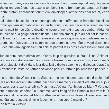
uclier commença à avancer vers la colline. Des cornes répondirent, des penno
 chevaliers versèrent, les saxons tombèrent et le front saxons parut, en instan
 centre breton s’enfoncait pour mieux envelopper l’armée des coalisés et, cert
’air.
aile droite bousculait et un flanc gauche en souffrance, le front des boucliers
ower qui réussit, d’abord à fissurer le front, puis, encore à repousser une co
ourne était tombé dès la deuxième heure et ne revint pas au combat, Afdan de
ais, blessé à la gorge par une flèche, il fut finalement, jeté au sol par la hach
 Gulvain, lui fut touché par la frénésie et ne laissa que sang et cadavres sur
e, toutes les réserves, tant saxonnes que bretonnes avait été envoyé dans l’ora
ants, des chevaux agonisaient au sols et partout les corps s’entassaient sans q
us de deux cents chevaliers, d’or au loup de gueules, c ‘était Ulfius. Aelle et 
n… Les lances s’abaissèrent des hourrahs fusèrent des deux camps, avant que l’
 et piquaient droit dans leur dos. L’aile droite saxonne se disloqua, écrasé p
s attendre le reste de l’armée saxonne parti en retraite pourchassée par des 
 Les armées du Wessex et du Sussex, si elles n’étaient pas anéanti étaient br
es angles avaient été battus par ceux-là même qui avaient été étrillés aujour
is avec des saxons affaiblis. Mais, jusqu’où irait l’ambition de Mark ? Vers q
t le monde l’espérait? ou, comme l’avait imaginé les Cornouaillais vers le D
anteleod d’Escavalon et Mark s’affronter et Salisbury devrait-il lever son ban
ons étaient, souvent, difficile à deviner et, toujours à craindre ?
de fêter la victoire.