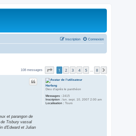
Inscription
Connexion
Page
1
sur
8
1
2
3
4
5
8
Suivant
108 messages
…
Harfang
Dieu d'après le panthéon
Messages :
2415
Inscription :
lun. sept. 10, 2007 2:00 am
Localisation :
Tours
eux et parangon de
n de Tisbury vassal
in d'Edward et Julian