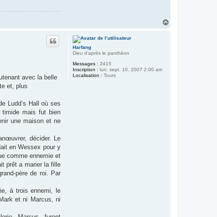
H
a
u
t
Harfang
Dieu d'après le panthéon
Messages :
2415
Inscription :
lun. sept. 10, 2007 2:00 am
Localisation :
Tours
tenant avec la belle
e et, plus
 de Ludd’s Hall où ses
 timide mais fut bien
tenir une maison et ne
manœuvrer, décider. Le
ndait en Wessex pour y
é que comme ennemie et
 prêt a marier la fille
grand-père de roi. Par
ée, à trois ennemi, le
Mark et ni Marcus, ni
erie, Marcus, furent