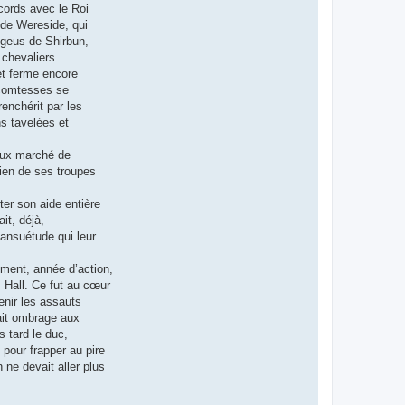
cords avec le Roi
 de Wereside, qui
Begeus de Shirbun,
chevaliers.
et ferme encore
 comtesses se
renchérit par les
s tavelées et
ieux marché de
tien de ses troupes
er son aide entière
it, déjà,
mansuétude qui leur
dément, année d’action,
s Hall. Ce fut au cœur
tenir les assauts
ait ombrage aux
s tard le duc,
 pour frapper au pire
 ne devait aller plus