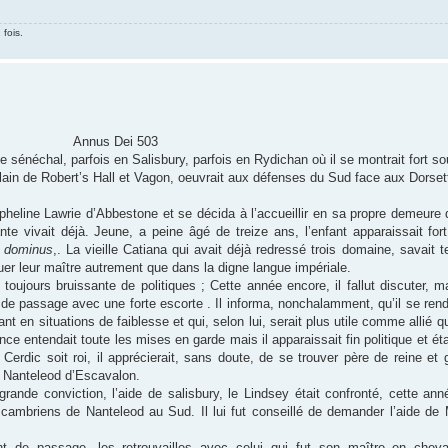
 fois.
Annus Dei 503
al, parfois en Salisbury, parfois en Rydichan où il se montrait fort sou
in de Robert’s Hall et Vagon, oeuvrait aux défenses du Sud face aux Dorsett
pheline Lawrie d’Abbestone et se décida à l’accueillir en sa propre demeure
e vivait déjà. Jeune, a peine âgé de treize ans, l’enfant apparaissait fort
 dominus
,. La vieille Catiana qui avait déjà redressé trois domaine, savait 
uer leur maître autrement que dans la digne langue impériale.
 toujours bruissante de politiques ; Cette année encore, il fallut discuter, 
it de passage avec une forte escorte . Il informa, nonchalamment, qu’il se re
nt en situations de faiblesse et qui, selon lui, serait plus utile comme alli
e entendait toute les mises en garde mais il apparaissait fin politique et était
Cerdic soit roi, il apprécierait, sans doute, de se trouver père de reine et 
hui Nanteleod d’Escavalon.
ande conviction, l’aide de salisbury, le Lindsey était confronté, cette ann
cambriens de Nanteleod au Sud. Il lui fut conseillé de demander l’aide de 
t de passage, les retrouvailles avec celui qui fut son maître en cheval