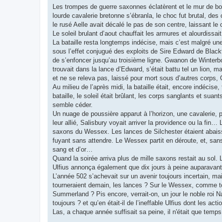
Les trompes de guerre saxonnes éclatèrent et le mur de bo
lourde cavalerie bretonne s’ébranla, le choc fut brutal, des
le rusé Aelle avait décalé le pas de son centre, laissant le
Le soleil brulant d’aout chauffait les armures et alourdissait l
La bataille resta longtemps indécise, mais c’est malgré une 
sous l’effet conjugué des exploits de Sire Edward de Blackt
de s’enfoncer jusqu’au troisième ligne. Gwanon de Winterb
trouvait dans la lance d’Edward, s’était battu tel un lion, m
et ne se releva pas, laissé pour mort sous d’autres corps,
Au milieu de l’après midi, la bataille était, encore indécis
bataille, le soleil était brûlant, les corps sanglants et su
semble céder.
Un nuage de poussière apparut à l’horizon, une cavalerie, pl
leur allié, Salisbury voyait arriver la providence ou la fi
saxons du Wessex. Les lances de Silchester étaient abaissé
fuyant sans attendre. Le Wessex partit en déroute, et, san
sang et d’or…
Quand la soirée arriva plus de mille saxons restait au sol.
Ulfius annonça également que dix jours à peine auparavant l
L’année 502 s’achevait sur un avenir toujours incertain, ma
tourneraient demain, les lances ? Sur le Wessex, comme tou
Summerland ? Pis encore, verrait-on, un jour le noble roi N
toujours ? et qu’en était-il de l’ineffable Ulfius dont les acti
Las, a chaque année suffisait sa peine, il n'était que temps 