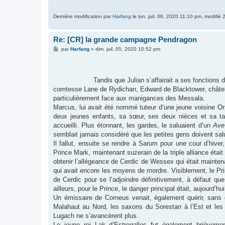
Dernière modification par
Harfang
le lun. juil. 06, 2020 11:10 pm, modifié 2
Re: [CR] la grande campagne Pendragon
M
par
Harfang
»
dim. juil. 05, 2020 10:52 pm
e
s
s
a
g
Tandis que Julian s’affairait a ses fonctions de sénéch
e
comtesse Lane de Rydichan, Edward de Blacktower, châtela
particulièrement face aux manigances des Messala.
Marcus, lui avait été nommé tuteur d’une jeune voisine Or
deux jeunes enfants, sa sœur, ses deux nièces et sa tant
accueilli. Plus étonnant, les gardes, le saluaient d’un
Ave
semblait jamais considéré que les petites gens doivent sal
Il fallut, ensuite se rendre à Sarum pour une cour d’hiver,
Prince Mark, maintenant suzerain de la triple alliance éta
obtenir l’allégeance de Cerdic de Wessex qui était maintena
qui avait encore les moyens de mordre. Visiblement, le Princ
de Cerdic pour se l’adjoindre définitivement, à défaut que 
ailleurs, pour le Prince, le danger principal était, aujourd’
Un émissaire de Corneus venait, également quérir, sans gr
Malahaut au Nord, les saxons du Sorestan à l’Est et les 
Lugach ne s’avancèrent plus.
Le jeune roi Lak d’Estregalles fut également brièvemen