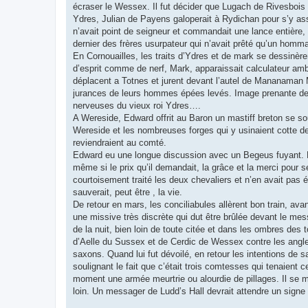
écraser le Wessex. Il fut décider que Lugach de Rivesbois
Ydres, Julian de Payens galoperait à Rydichan pour s’y as
n’avait point de seigneur et commandait une lance entière, 
dernier des frères usurpateur qui n’avait prêté qu’un hom
En Cornouailles, les traits d’Ydres et de mark se dessinère
d’esprit comme de nerf, Mark, apparaissait calculateur amb
déplacent a Totnes et jurent devant l’autel de Mananaman Mc 
jurances de leurs hommes épées levés. Image prenante des
nerveuses du vieux roi Ydres….
A Wereside, Edward offrit au Baron un mastiff breton se so
Wereside et les nombreuses forges qui y usinaient cotte de
reviendraient au comté.
Edward eu une longue discussion avec un Begeus fuyant. M
même si le prix qu’il demandait, la grâce et la merci pour se
courtoisement traité les deux chevaliers et n’en avait pas é
sauverait, peut être , la vie.
De retour en mars, les conciliabules allèrent bon train, ava
une missive très discrète qui dut être brûlée devant le mes
de la nuit, bien loin de toute citée et dans les ombres des t
d’Aelle du Sussex et de Cerdic de Wessex contre les angles
saxons. Quand lui fut dévoilé, en retour les intentions de s
soulignant le fait que c’était trois comtesses qui tenaient 
moment une armée meurtrie ou alourdie de pillages. Il se mo
loin. Un messager de Ludd’s Hall devrait attendre un signe 