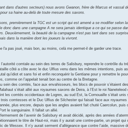
nt dans d'autres secteurs) nous avons Gwanon, frère de Marcus et vassal de
 pour sa haine au-delà de toute mesure des saxons.
isons, premièrement la TGC est un script qui est amené a se modifier selon la
oule donc dans une campagne A ne sera jamais identique a ce qui se passe d
ours. Deuxièmement, la beauté de la campagne n'est pas tant dans ses surpri
ais dans la manière dont les joueurs la vivront.
e l'a pas joué, mais bon, au moins, celà me permet-il de garder une trace.
 l’autorité comtale au sein des terres de Salisbury, reprendre le contrôle du tr
taille côté a côte avec le duc Ulfius venu dans les mêmes intentions, puis as
al qu’idiot et sans foi et enfin reconquérir la Gentiane pour y remettre le pou
, comme on l’appelait tenait bon au centre de la Bretagne.
u sein des comtés, face aux envahisseurs, les blocs de pouvoir s’étaient des
alahaut s’était allié aux royaumes saxons de Deira, à l’Est le roi Naneteleod
joint les comtés occidentaux de Logres, au sud Est, la Cornouaille s’était unis
s trois comtesses et le Duc Ulfius de Silchester qui faisait face aux royaumes
nnée, plus encore, depuis que les angles avaient fait chuté Caercolun, puis dé
 le sanguinaire. Il fallait un allié.
 fermement de l’avenir de Salisbury et avait décidé, après des années d’aterm
itionnaient le titre de Haut-roi, mais il y aurait une contre-partie, un projet qu
ic de Wessex. Il n’y aurait serment d’allégeance que contre l’aide, massive 