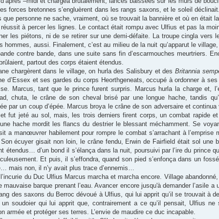
n d’après –midi et chargea brutalement, lances baissées sur les murs de bouc
s forces bretonnes s’engluèrent dans les rangs saxons, et le soleil déclinait
ns que personne ne sache, vraiment, où se trouvait la bannière et où en était la 
réussit à percer les lignes. Le contact était rompu avec Ulfius et pas la moi
 les piétons, ni de se retirer sur une demi-défaite. La troupe cingla vers le
s hommes, aussi. Finalement, c’est au milieu de la nuit qu’apparut le village
bande contre bande, dans une suite sans fin d’escarmouches meurtriers. En
rûlaient, partout des corps étaient étendus.
ane chargèrent dans le village, on hurla des Salisbury et des
Britannia sempe
wyne d’Essex et ses gardes du corps Heorthgeneats, occupé à ordonner à se
ise. Marcus, tant que le prince furent surpris. Marcus hurla la charge et, l
d, chuta, le crâne de son cheval brisé par une longue hache, tandis qu’E
sée par un coup d’épée. Marcus broya le crâne de son adversaire et continua 
t fut jeté au sol, mais, les trois derniers firent corps, un combat rapide e
et une hache mordit les flancs du destrier le blessant méchamment. Se voyant
sit a manœuvrer habilement pour rompre le combat s’arrachant à l’emprise mo
 Son écuyer gisait non loin, le crâne fendu, Erwin de Fairfield était sol une 
nt étendus… d’un bond il s’élança dans la nuit, poursuivi par l’ire du prince q
aculeusement. Et puis, il s’effondra, quand son pied s’enfonça dans un fossé
ie… mais non, il n’y avait plus trace d’ennemis…
 et l’incurie du Duc Ulfius Marcus marcha et marcha encore. Village abandon
 une mauvaise barque prenant l’eau. Avancer encore jusqu'à demander l’asile a u
ang des saxons du Berroc dévoué à Ulfius, qui lui apprit qu’il se trouvait à d
un soudoier qui lui apprit que, contrairement a ce qu’il pensait, Ulfius ne
son armée et protéger ses terres. L’envie de maudire ce duc incapable.