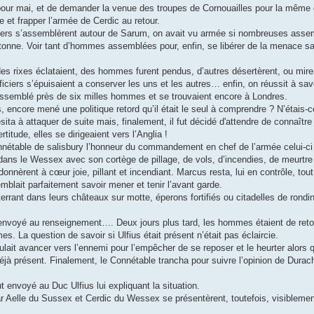
t pour mai, et de demander la venue des troupes de Cornouailles pour la même 
et frapper l’armée de Cerdic au retour.
aliers s’assemblèrent autour de Sarum, on avait vu armée si nombreuses ass
etonne. Voir tant d’hommes assemblées pour, enfin, se libérer de la menace s
des rixes éclataient, des hommes furent pendus, d’autres désertèrent, ou mirent
iciers s’épuisaient a conserver les uns et les autres… enfin, on réussit à savoi
ssemblé près de six milles hommes et se trouvaient encore à Londres.
s, encore mené une politique retord qu’il était le seul à comprendre ? N’étais
ita à attaquer de suite mais, finalement, il fut décidé d'attendre de connaître 
itude, elles se dirigeaient vers l’Anglia !
nétable de salisbury l’honneur du commandement en chef de l’armée celui-ci
 dans le Wessex avec son cortège de pillage, de vols, d’incendies, de meurtr
èrent à cœur joie, pillant et incendiant. Marcus resta, lui en contrôle, tou
blait parfaitement savoir mener et tenir l’avant garde.
rant dans leurs châteaux sur motte, éperons fortifiés ou citadelles de rondin
fut envoyé au renseignement…. Deux jours plus tard, les hommes étaient de ret
. La question de savoir si Ulfius était présent n’était pas éclaircie.
ait avancer vers l’ennemi pour l’empêcher de se reposer et le heurter alors qu’
déjà présent. Finalement, le Connétable trancha pour suivre l’opinion de Dura
fut envoyé au Duc Ulfius lui expliquant la situation.
 Aelle du Sussex et Cerdic du Wessex se présentèrent, toutefois, visiblemen