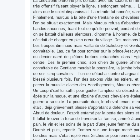
La chevalerie bretonne pris contact avec les saxons en fi
très offensif faisant ployer la ligne, s’enfonçant même… Le
alors que le soleil disparaissait. La retraite fut sonnée, sa
Finalement, marcus à la tête d’une trentaine de chevaliers 
l’on se situait exactement. Mais Marcus refusa d’abandonner
bandes saxonnes, tuant tout ce qu’elle pouvait, perdant de
on se battait d’ailleurs alentours, d’homme à homme, de 
décidait de charger en plein cœur du village. Des maisons b
Les troupes diminués mais vaillante de Salisbury et Genti
connétablie. Las, ce fut pour tomber sur le prince Aesc
du dernier carré de piétons bretons retranchés dans l’Egl
centre. Des le premier choc, son chien de guerre Shinea
connétable de Gentiane mordait la poussière, la jambe bri
de ses cinq cavaliers ; L’un se détacha contre-chargeant e
blessé plusieurs fois, l’un des saxons vida les étriers, 
percer la muraille d’acier des Heorthgeneats, Marcus réus
Un coup d’œil lui suffit pour goûter l’ampleur du désastre.
épée sur la nuque, et une dizaine d’autres chevaliers étaie
guerre a sa suite. La poursuite dura, le cheval tenant mir
était , déjà grièvement blessé s’apprêtant a défendre sa v
Abruti de douleur, l’esprit entamé par la perte des siens
Il fallut trouver la force de traverser la Tamise, arrimé à
pain, le vin et les soins de la part d’une jeune femme du s
Dormir et puis, repartir. Tomber sur une troupe mené par 
Londres mais s’était replié vers Silchester pour remonter 