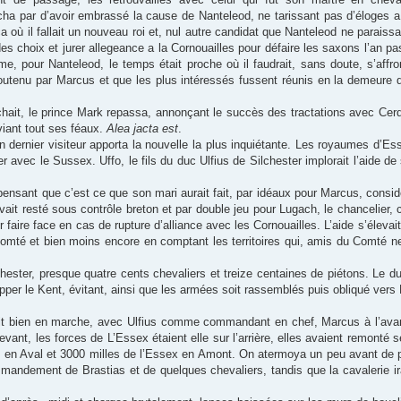
acha par d’avoir embrassé la cause de Nanteleod, ne tarissant pas d’éloges 
a où il fallait un nouveau roi et, nul autre candidat que Nanteleod ne paraissa
e des choix et jurer allegeance a la Cornouailles pour défaire les saxons l’an 
me, pour Nanteleod, le temps était proche où il faudrait, sans doute, s’affr
soutenu par Marcus et que les plus intéressés fussent réunis en la demeure 
ochait, le prince Mark repassa, annonçant le succès des tractations avec Cerdic
viant tout ses féaux.
Alea jacta est
.
 dernier visiteur apporta la nouvelle la plus inquiétante. Les royaumes d’Ess
ter avec le Sussex. Uffo, le fils du duc Ulfius de Silchester implorait l’aide 
, pensant que c’est ce que son mari aurait fait, par idéaux pour Marcus, consid
 resté sous contrôle breton et par double jeu pour Lugach, le chancelier, con
 faire face en cas de rupture d’alliance avec les Cornouailles. L’aide s’élevai
omté et bien moins encore en comptant les territoires qui, amis du Comté ne
hester, presque quatre cents chevaliers et treize centaines de piétons. Le du
 frapper le Kent, évitant, ainsi que les armées soit rassemblés puis obliqué vers
it bien en marche, avec Ulfius comme commandant en chef, Marcus à l’avan
n devant, les forces de L’Essex étaient elle sur l’arrière, elles avaient remonté
t en Aval et 3000 milles de l’Essex en Amont. On atermoya un peu avant de p
commandement de Brastias et de quelques chevaliers, tandis que la cavalerie ira