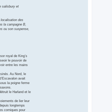
 salisbury et
 localisation des
ans la campagne B,
ses ou son suspense,
ésor royal de King’s
seoir le pouvoir de
voir entre les mains
sinés. Au Nord, le
 d’Escavalon avait
 sous la poigne ferme
 saxons.
truit le Harland et le
oiements de lier leur
i depuis longtemps
des corniques pour