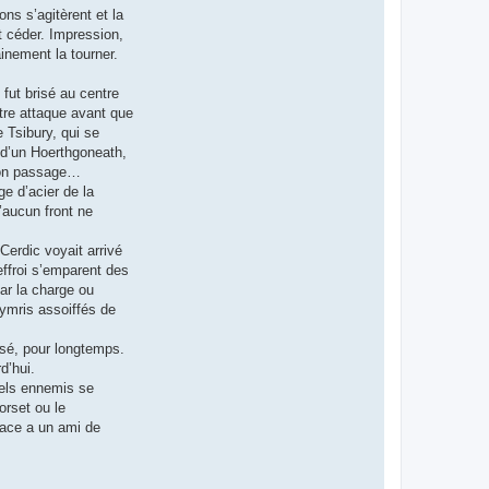
ns s’agitèrent et la
t céder. Impression,
ainement la tourner.
 fut brisé au centre
ntre attaque avant que
 Tsibury, qui se
e d’un Hoerthgoneath,
 son passage…
ge d’acier de la
u’aucun front ne
Cerdic voyait arrivé
effroi s’emparent des
ar la charge ou
Kymris assoiffés de
isé, pour longtemps.
d’hui.
uels ennemis se
orset ou le
 face a un ami de