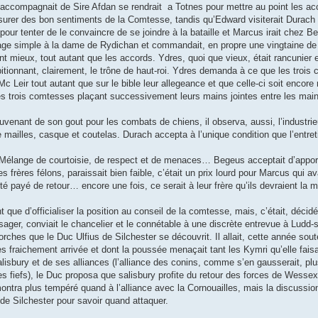
 accompagnait de Sire Afdan se rendrait a Totnes pour mettre au point les ac
surer des bon sentiments de la Comtesse, tandis qu’Edward visiterait Durach
pour tenter de le convaincre de se joindre à la bataille et Marcus irait chez 
mage simple à la dame de Rydichan et commandait, en propre une vingtaine de 
nt mieux, tout autant que les accords. Ydres, quoi que vieux, était rancunier 
itionnant, clairement, le trône de haut-roi. Ydres demanda à ce que les trois
Leir tout autant que sur le bible leur allegeance et que celle-ci soit encore 
 trois comtesses plaçant successivement leurs mains jointes entre les main
uvenant de son gout pour les combats de chiens, il observa, aussi, l’industr
 mailles, casque et coutelas. Durach accepta à l’unique condition que l’entre
élange de courtoisie, de respect et de menaces… Begeus acceptait d’apport
s frères félons, paraissait bien faible, c’était un prix lourd pour Marcus qui ava
té payé de retour… encore une fois, ce serait à leur frère qu’ils devraient la 
nt que d’officialiser la position au conseil de la comtesse, mais, c’était, déci
sager, conviait le chancelier et le connétable à une discrète entrevue à Ludd-
orches que le Duc Ulfius de Silchester se découvrit. Il allait, cette année sou
 fraichement arrivée et dont la poussée menaçait tant les Kymri qu’elle fais
alisbury et de ses alliances (l’alliance des conins, comme s’en gausserait, plu
ces fiefs), le Duc proposa que salisbury profite du retour des forces de Wessex
ntra plus tempéré quand à l’alliance avec la Cornouailles, mais la discussion
de Silchester pour savoir quand attaquer.