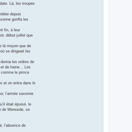
date. Là, les troupes
emblée depuis
axonne gonfla les
 fin, à leur
r, début juillet que
-ce là moyen que de
où se dirigeait les
 donna les ordres de
e et de haine… Les
t comme le prince
s et on entra dans le
our, l’armée saxonne
il était épuisé, le
ch de Wereside, se
t, l’absence de