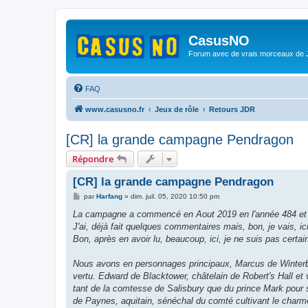
CasusNO
Forum avec de vrais morceaux de
FAQ
www.casusno.fr
Jeux de rôle
Retours JDR
[CR] la grande campagne Pendragon
Répondre
[CR] la grande campagne Pendragon
M
par
Harfang
»
dim. juil. 05, 2020 10:50 pm
e
s
La campagne a commencé en Aout 2019 en l'année 484 et 
s
J'ai, déjà fait quelques commentaires mais, bon, je vais, i
a
g
Bon, après en avoir lu, beaucoup, ici, je ne suis pas certa
e
Nous avons en personnages principaux, Marcus de Winterbo
vertu. Edward de Blacktower, châtelain de Robert's Hall et
tant de la comtesse de Salisbury que du prince Mark pour se
de Paynes, aquitain, sénéchal du comté cultivant le charme 