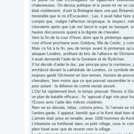
chaleureuses. On devisa politique et le jeune roi ne se c
était visiblement, d’unir la Bretagne dans une pax Britannic
honorable que le roi d’Escavalon ; Las, il avait fallut fair
compte que, malgré l’affection réciproque, le respect, mê
chevalerie après que Lak est lancé le sujet au banquet, 
hautes discussions quand à la dignité de chevalier.
Vers la fin de la cour d’hiver, alors que le printemps appr
cour d’hiver prochaine avec Goldyna, fille de Cerdic, y con
Mais ce fut à la fin, peu de temps avant le printemps qu’un
attaquer Londres, profitant du bris de l’alliance de Silches
il avait demandé l’aide de la Gentiane et de Rydichan.
Il fut décidé d’aider le duc, par principe pour la comtesse
enchâssé devant la cathédrale de Londres, ce symbole devait
toujours gardé Silchester en bon termes, histoire de pouvoir
chevaliers, bien moins que ce que pouvait rassembler le c
pour autant : la défense du comté restait assuré.
L’Ost fut rapidement levé, le temps pressait. Réunis à Silc
un plan de bataille efficace ; Ils ‘agissait d’agir vite pour
l’Essex avec l’aide des milices citadines.
Rien ne se déroula, hélas, comme prévu. Si l’armée se m
l’arrière garde, il apparut, bientôt que si le Kent était bie
L’armée était prise en tenaille, avec 1500 hommes du Ken
L’infanterie se fortifierait dans un petit village, sous le 
plein fouet avec que de revenir vers le village.