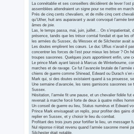
La connétablie et ses conseillers décidèrent de lever l’os
assemblées attendraient un signe pour se mettre en marche 
Près de cinq cents chevaliers, et de mille cinq cent chev
qu’Uther, huit ans auparavant y avait convoqué l’armée br
âmes de joie.
Las, le temps passa, mai, juin, juillet… On s’impatientait, 
présence, tandis que les trésor comtal fondait et que les off
les armées du Sussex, du Wessex et de Silchester avait a
Les doutes emplirent les cœurs. Le duc Ulfius n’avait-il pa
concentrer les forces de l’est pour mieux les briser ? On hés
troupes saxonnes. Quelques jours apportèrent enfin, une cert
Le prince Mark ayant laissé à Marcus de Winterbourne, con
marches et de ravage. Ce fut l’avancée brutale de l’armée
chiens de guerre comme Shinead, Edward ou Durach s’en donn
Mark qui, si des doutes existaient quand à sa prouesse, sem
Une semaine d’avancée, les rares garnisons saxonnes se ter
Sussex.
Hésitation, l’armée fit une pause, et un chevalier fidèle 
revenait à marche forcé forte de deux à quatre milles hommes
Un conseil de guerre eu lieu, Status numérus et Edward voul
Prince Mark envisageait un replis, pour profiter des gains 
replier en Sussex, et y choisir le lieu du combat.
Profitant des trois jours pour fortifier le lieu, un messager 
Nul réponse n’était revenu quand l’armée saxonne mené par
Silchester était notable.