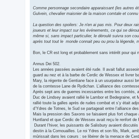
Comme personnage secondaire apparaissant (les autres éta
Gulvein, chevalier maisnier de la maison comtale et connu
La question des spoilers: Je n'en ai pas mis. Pour deux ra
joueurs et leur impact sur les événements, ce qui se dér
même si, sans impact particulier, le déroulé suivra son c
après tout tout le monde connait peu ou prou la légende, m
Bon, le CR est long et probablement sans intérêt pour qui n
Annus Dei 502.
Les années passées avaient été rude. Il avait fallut asseoir
guard au nez et à la barbe de Cerdic de Wessex et livrer ba
Mary, la régente de Gentiane face à un usurpateur aussi brut
de la comtesse Lane de Rydichan. L’alliance des comtesses
Après sept ans de guerres incessantes entre les comtés, a
Duc de Lindsey avaient rallié le Lambor et Bedegraine, et M
rallié toute la galles après de rudes combat et s’y était ad
d’Ydres de Totnes, le Sud se partageait entre l’alliance de
Mais la pression des Saxons se faisaient plus fort chaque a
Huntland et que Cerdic de Wessex avait reçu le renfort de Port
Durant l’hiver, les puissants de Salisbury avaient discutés
destin à la Cornouailles. Le roi Ydres et son fils, Mark, amb
mûrissait dans les cœurs : se libérer de la menace de Cerd