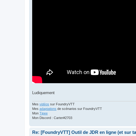
Ludiquement
Mes
vidéos
sur FoundryVTT
Mes
adaptations
de scénarios sur FoundryVTT
Mon
Tipee
Mon Discord : Carter#2703
Re: [FoundryVTT] Outil de JDR en ligne (et sur 