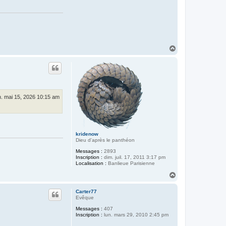
H
a
u
t
. mai 15, 2026 10:15 am
kridenow
Dieu d'après le panthéon
Messages :
2893
Inscription :
dim. juil. 17, 2011 3:17 pm
Localisation :
Banlieue Parisienne
H
a
u
Carter77
t
Evêque
Messages :
407
Inscription :
lun. mars 29, 2010 2:45 pm