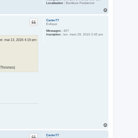
Localisation :
Banlieue Parisienne
H
a
u
Carter77
t
Evêque
Messages :
407
Inscription :
lun. mars 29, 2010 2:45 pm
er. mai 13, 2026 4:19 pm
 Thrones)
H
a
u
Carter77
t