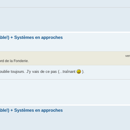
table!) + Systèmes en approches
ven
ord de la Fonderie.
oublie toujours. J'y vais de ce pas (...traînant
).
table!) + Systèmes en approches