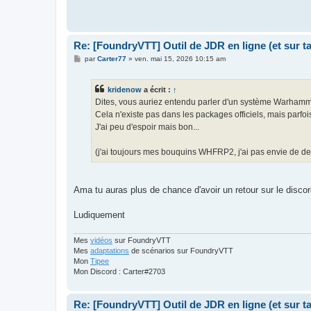
Re: [FoundryVTT] Outil de JDR en ligne (et sur 
M
par
Carter77
»
ven. mai 15, 2026 10:15 am
e
s
s
kridenow
a écrit :
↑
a
g
Dites, vous auriez entendu parler d'un système Warhamme
e
Cela n'existe pas dans les packages officiels, mais parfoi
J'ai peu d'espoir mais bon...
(j'ai toujours mes bouquins WHFRP2, j'ai pas envie de de
Ama tu auras plus de chance d'avoir un retour sur le discor
Ludiquement
Mes
vidéos
sur FoundryVTT
Mes
adaptations
de scénarios sur FoundryVTT
Mon
Tipee
Mon Discord : Carter#2703
Re: [FoundryVTT] Outil de JDR en ligne (et sur 