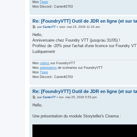
Mon
Tipee
Mon Discord : Carter#2703
Re: [FoundryVTT] Outil de JDR en ligne (et sur 
M
par
Carter77
»
sam. mai 23, 2026 11:16 am
e
s
Hello,
s
Anniversaire chez Foundry VTT (jusqu'au 31/05) !
a
g
Profitez de -20% pour l'achat d'une licence sur Foundry V
e
Ludiquement
Mes
vidéos
sur FoundryVTT
Mes
adaptations
de scénarios sur FoundryVTT
Mon
Tipee
Mon Discord : Carter#2703
Re: [FoundryVTT] Outil de JDR en ligne (et sur 
M
par
Carter77
»
lun. mai 25, 2026 5:53 pm
e
s
Hello,
s
a
g
Une présentation du module Storyteller's Cinema :
e