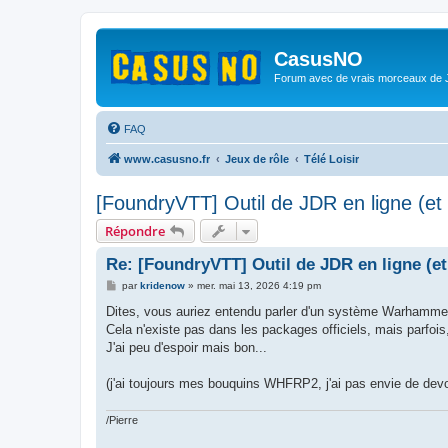
CasusNO
Forum avec de vrais morceaux de
FAQ
www.casusno.fr
Jeux de rôle
Télé Loisir
[FoundryVTT] Outil de JDR en ligne (et
Répondre
Re: [FoundryVTT] Outil de JDR en ligne (e
M
par
kridenow
»
mer. mai 13, 2026 4:19 pm
e
s
Dites, vous auriez entendu parler d'un système Warhammer
s
Cela n'existe pas dans les packages officiels, mais parfois
a
g
J'ai peu d'espoir mais bon...
e
(j'ai toujours mes bouquins WHFRP2, j'ai pas envie de devo
/Pierre