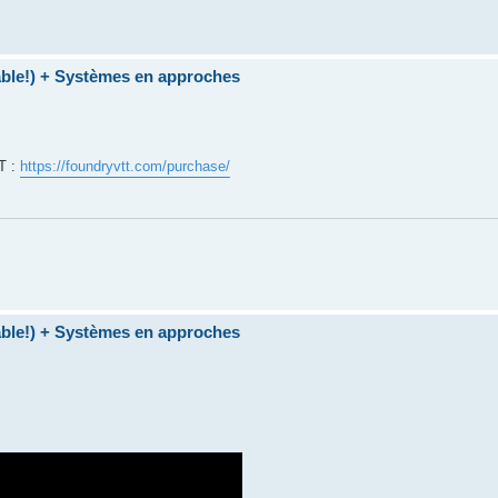
table!) + Systèmes en approches
TT :
https://foundryvtt.com/purchase/
table!) + Systèmes en approches