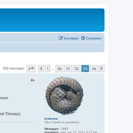
Inscription
Connexion
Page
33
sur
34
1
30
31
32
33
34
Précédent
Suivant
500 messages
…
enser.
and Thrones)
kridenow
Dieu d'après le panthéon
Messages :
2893
Inscription :
dim. juil. 17, 2011 3:17 pm