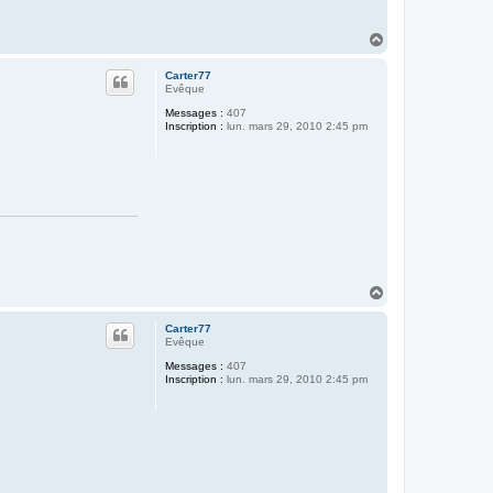
H
a
u
Carter77
t
Evêque
Messages :
407
Inscription :
lun. mars 29, 2010 2:45 pm
H
a
u
Carter77
t
Evêque
Messages :
407
Inscription :
lun. mars 29, 2010 2:45 pm