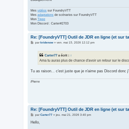
Mes
vidéos
sur FoundryVTT
Mes
adaptations
de scénarios sur FoundryVTT
Mon
Tipee
Mon Discord : Carter#2703
Re: [FoundryVTT] Outil de JDR en ligne (et sur 
M
par
kridenow
»
ven. mai 15, 2026 12:12 pm
e
s
s
Carter77
a écrit :
↑
a
g
Ama tu auras plus de chance d'avoir un retour sur le disc
e
Tu as raison... c'est juste que je n'aime pas Discord donc j'
/Pierre
Re: [FoundryVTT] Outil de JDR en ligne (et sur 
M
par
Carter77
»
jeu. mai 21, 2026 3:40 pm
e
s
Hello,
s
a