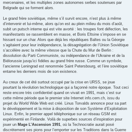
mercenaires, et les multiples zones autonomes serbes soutenues par
Belgrade qui se forment alors.
Le grand frère soviétique, même s’il survit encore, n’est plus à même
d’intervenir et lui-même, alors qu’on est au plein milieu du mois d’août,
subit un putsch interne qui est vite avorté : les troupes font défection, les
manifestants se rassemblent en masse, et Boris Eltsine s’impose en se
hissant sur un char. Alors que déjà les républiques Baltes ou la Géorgie
s’agitaient pour leur indépendance, la désagrégation de l’Union Soviétique
s’accélère avec la même vitesse que la Chute du Mur de Berlin :
dissolution du Parti Communiste, ou indépendance de l’Ukraine et de la
Biélorussie jusqu’ici fidèles au grand frère russe. Comme un symbole,
l’ancienne Leningrad est renommée Saint Petersbourg, et l’ère soviétique
entame les derniers mois de son existence.
Au creux de cet été surtout occupé par la crise en URSS, se joue
pourtant la révolution technologique qui a façonné notre époque. Tout ceci
reste encore très confidentiel quand on vivait en 1991, mais c’est sur
cette même période que le premier site Internet info.cern.ch, issu du
projet du World Wide Web est créé. Linus Torvalds annonce pour sa part
le développement et la mise à disposition de son Système d’Exploitation
Linux. Enfin, le premier appel téléphonique sur un réseau GSM est
expérimenté en Finlande. Voilà de superbes sources d’inspiration pour
jouer un
Mage L’Ascension 1991
, où la Technocratie aurait posé
discrètement ses pions pour l’emporter sur les Traditions dans la Guerre