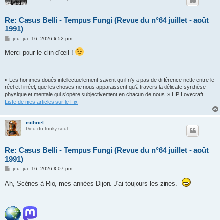
Re: Casus Belli - Tempus Fungi (Revue du n°64 juillet - août
1991)
M
jeu. juil. 16, 2026 6:52 pm
e
s
Merci pour le clin d’œil !
s
a
g
e
« Les hommes doués intellectuellement savent qu’il n’y a pas de différence nette entre le
réel et l’irréel, que les choses ne nous apparaissent qu’à travers la délicate synthèse
physique et mentale qui s’opère subjectivement en chacun de nous. » HP Lovecraft
Liste de mes articles sur le Fix
mithriel
Dieu du funky soul
Re: Casus Belli - Tempus Fungi (Revue du n°64 juillet - août
1991)
M
jeu. juil. 16, 2026 8:07 pm
e
s
Ah, Scènes à Rio, mes années Dijon. J'ai toujours les zines.
s
a
g
e