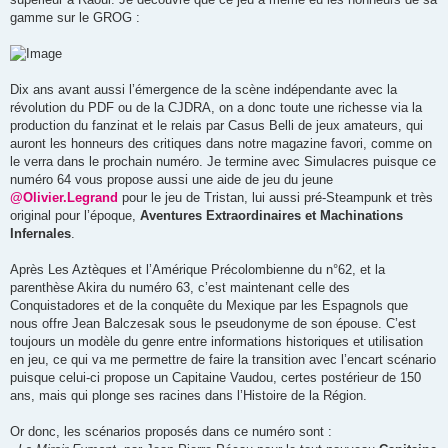
gamme sur le GROG :
Dix ans avant aussi l’émergence de la scène indépendante avec la
révolution du PDF ou de la CJDRA, on a donc toute une richesse via la
production du fanzinat et le relais par Casus Belli de jeux amateurs, qui
auront les honneurs des critiques dans notre magazine favori, comme on
le verra dans le prochain numéro. Je termine avec Simulacres puisque ce
numéro 64 vous propose aussi une aide de jeu du jeune
@Olivier.Legrand
pour le jeu de Tristan, lui aussi pré-Steampunk et très
original pour l’époque,
Aventures Extraordinaires et Machinations
Infernales
.
Après Les Aztèques et l’Amérique Précolombienne du n°62, et la
parenthèse Akira du numéro 63, c’est maintenant celle des
Conquistadores et de la conquête du Mexique par les Espagnols que
nous offre Jean Balczesak sous le pseudonyme de son épouse. C’est
toujours un modèle du genre entre informations historiques et utilisation
en jeu, ce qui va me permettre de faire la transition avec l’encart scénario
puisque celui-ci propose un Capitaine Vaudou, certes postérieur de 150
ans, mais qui plonge ses racines dans l’Histoire de la Région.
Or donc, les scénarios proposés dans ce numéro sont :