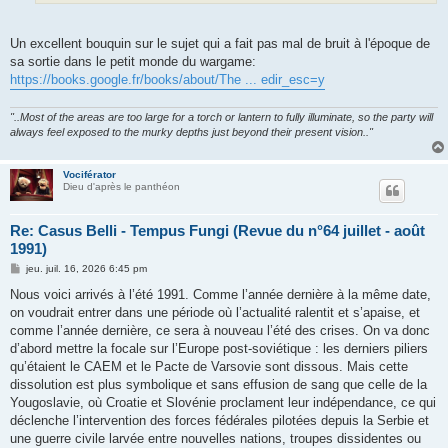
Un excellent bouquin sur le sujet qui a fait pas mal de bruit à l'époque de
sa sortie dans le petit monde du wargame:
https://books.google.fr/books/about/The ... edir_esc=y
"..Most of the areas are too large for a torch or lantern to fully illuminate, so the party will
always feel exposed to the murky depths just beyond their present vision.."
Vociférator
Dieu d'après le panthéon
Re: Casus Belli - Tempus Fungi (Revue du n°64 juillet - août
1991)
M
jeu. juil. 16, 2026 6:45 pm
e
s
Nous voici arrivés à l’été 1991. Comme l’année dernière à la même date,
s
on voudrait entrer dans une période où l’actualité ralentit et s’apaise, et
a
g
comme l’année dernière, ce sera à nouveau l’été des crises. On va donc
e
d’abord mettre la focale sur l’Europe post-soviétique : les derniers piliers
qu’étaient le CAEM et le Pacte de Varsovie sont dissous. Mais cette
dissolution est plus symbolique et sans effusion de sang que celle de la
Yougoslavie, où Croatie et Slovénie proclament leur indépendance, ce qui
déclenche l’intervention des forces fédérales pilotées depuis la Serbie et
une guerre civile larvée entre nouvelles nations, troupes dissidentes ou