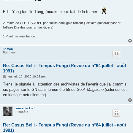
Edit: Yang famille Tung, j'aurais mieux fait de la fermer
2 Points de CLETCSOOEF par fidélité conjugale (erreur judiciaire qui ferait passer
l'affaire Dreyfus pour un fait divers)
1 Point par malchance
Tristan
Panthéon
Re: Casus Belli - Tempus Fungi (Revue du n°64 juillet - août
1991)
M
jeu. juil. 16, 2026 10:02 pm
e
s
Tiens, je signale à l’attention des archivistes de l’avenir que j’ai commis
s
six pages sur le GN dans le numéro 55 de
Geek
Magazine
(celui qui est
a
g
en kiosque actuellement).
e
senradackod
Prophète
Re: Casus Belli - Tempus Fungi (Revue du n°64 juillet - août
1991)