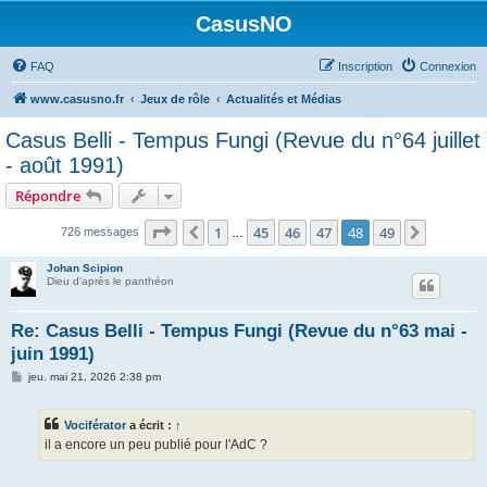
CasusNO
FAQ
Inscription
Connexion
www.casusno.fr
Jeux de rôle
Actualités et Médias
Casus Belli - Tempus Fungi (Revue du n°64 juillet
- août 1991)
Répondre
Page
48
sur
49
1
45
46
47
48
49
Précédent
Suivant
726 messages
…
Johan Scipion
Dieu d'après le panthéon
Re: Casus Belli - Tempus Fungi (Revue du n°63 mai -
juin 1991)
M
jeu. mai 21, 2026 2:38 pm
e
s
s
Vociférator
a écrit :
↑
a
g
il a encore un peu publié pour l'AdC ?
e