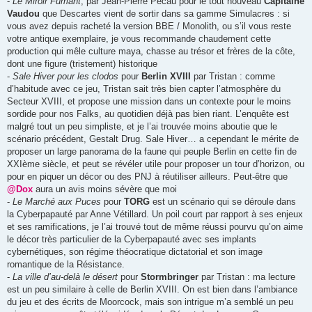
-
Le Miroir Fumant
, par Jean-Pierre Pécau pour le tout nouveau
Capitaine
Vaudou
que Descartes vient de sortir dans sa gamme Simulacres : si
vous avez depuis racheté la version BBE / Monolith, ou s’il vous reste
votre antique exemplaire, je vous recommande chaudement cette
production qui mêle culture maya, chasse au trésor et frères de la côte,
dont une figure (tristement) historique
-
Sale Hiver pour les clodos
pour
Berlin XVIII
par Tristan : comme
d’habitude avec ce jeu, Tristan sait très bien capter l’atmosphère du
Secteur XVIII, et propose une mission dans un contexte pour le moins
sordide pour nos Falks, au quotidien déjà pas bien riant. L’enquête est
malgré tout un peu simpliste, et je l’ai trouvée moins aboutie que le
scénario précédent, Gestalt Drug. Sale Hiver… a cependant le mérite de
proposer un large panorama de la faune qui peuple Berlin en cette fin de
XXIème siècle, et peut se révéler utile pour proposer un tour d’horizon, ou
pour en piquer un décor ou des PNJ à réutiliser ailleurs. Peut-être que
@Dox
aura un avis moins sévère que moi
-
Le Marché aux Puces
pour
TORG
est un scénario qui se déroule dans
la Cyberpapauté par Anne Vétillard. Un poil court par rapport à ses enjeux
et ses ramifications, je l’ai trouvé tout de même réussi pourvu qu’on aime
le décor très particulier de la Cyberpapauté avec ses implants
cybernétiques, son régime théocratique dictatorial et son image
romantique de la Résistance.
-
La ville d’au-delà le désert
pour
Stormbringer
par Tristan : ma lecture
est un peu similaire à celle de Berlin XVIII. On est bien dans l’ambiance
du jeu et des écrits de Moorcock, mais son intrigue m’a semblé un peu