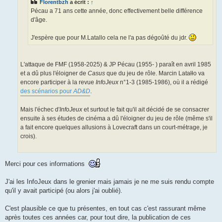
Florentbzh
a écrit :
↑
Pécau a 71 ans cette année, donc effectivement belle différence
d'âge.
J'espère que pour M.Latallo cela ne l'a pas dégoûté du jdr.
L'attaque de FMF (1958-2025) & JP Pécau (1955- ) paraît en avril 1985
et a dû plus l'éloigner de
Casus
que du jeu de rôle. Marcin Latałło va
encore participer à la revue
InfoJeux
n°1-3 (1985-1986), où il a rédigé
des scénarios pour
AD&D
.
Mais l'échec d'
InfoJeux
et surtout le fait qu'il ait décidé de se consacrer
ensuite à ses études de cinéma a dû l'éloigner du jeu de rôle (même s'il
a fait encore quelques allusions à Lovecraft dans un court-métrage, je
crois).
Merci pour ces informations
J'ai les InfoJeux dans le grenier mais jamais je ne me suis rendu compte
qu'il y avait participé (ou alors j'ai oublié).
C'est plausible ce que tu présentes, en tout cas c'est rassurant même
après toutes ces années car, pour tout dire, la publication de ces