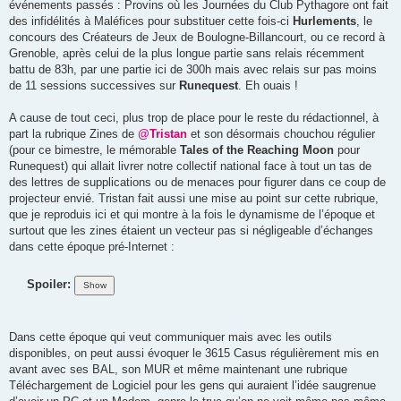
événements passés : Provins où les Journées du Club Pythagore ont fait
des infidélités à Maléfices pour substituer cette fois-ci
Hurlements
, le
concours des Créateurs de Jeux de Boulogne-Billancourt, ou ce record à
Grenoble, après celui de la plus longue partie sans relais récemment
battu de 83h, par une partie ici de 300h mais avec relais sur pas moins
de 11 sessions successives sur
Runequest
. Eh ouais !
A cause de tout ceci, plus trop de place pour le reste du rédactionnel, à
part la rubrique Zines de
@Tristan
et son désormais chouchou régulier
(pour ce bimestre, le mémorable
Tales of the Reaching Moon
pour
Runequest) qui allait livrer notre collectif national face à tout un tas de
des lettres de supplications ou de menaces pour figurer dans ce coup de
projecteur envié. Tristan fait aussi une mise au point sur cette rubrique,
que je reproduis ici et qui montre à la fois le dynamisme de l’époque et
surtout que les zines étaient un vecteur pas si négligeable d’échanges
dans cette époque pré-Internet :
Spoiler:
Dans cette époque qui veut communiquer mais avec les outils
disponibles, on peut aussi évoquer le 3615 Casus régulièrement mis en
avant avec ses BAL, son MUR et même maintenant une rubrique
Téléchargement de Logiciel pour les gens qui auraient l’idée saugrenue