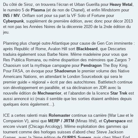
Du côté de Siroz, on trouvera l’écran et Urban Guerilla pour
Heavy Metal
,
le numéro 5 de
Plasma
(et de non de Chanel), et enfin Mindstorm pour
INS / MV
. Oriflam sort pour sa part la VF Solo of Fortune pour
Cyberpunk
, supplément de première édition, avec donc pour décor 2013
et non pas les Années Noires de la décennie 2020 de la 2nde édition du
jeu.
Planning plus chargé outre Atlantique pour cause de Gen Con imminente :
après Republic of Rome, Avalon Hill sort
Blackbeard
, que Descartes
traduira également sous Barbe Noire. Même madeleine pour vous que
Res Publica Romana, ou même disparition des mémoires que Zargos ?
Chaosium sort la mythique campagne pour
Pendragon
The Boy King.
Pour FASA, on évoque pour
Shadowrun
le premier volume des Native
Americans Nations, en attendant le London Sourcebook qui sera le
premier guide « régional » écrit par des autochtones. Battletech continue
son développement en parallèle, et sa déclinaison en JDR avec la
nouvelle édition de
Mechwarrior
, et l’abandon de la licence
Star Trek
est
aussi annoncé ici (mais il semble que les sorties étaient arrêtées depuis
quelques éons également…).
ICE a certes ralenti mais
Rolemaster
continue sa carrière (War Law et le
Companion V), ainsi que
MERP / JRTM
(Minas Ithil), et
Cyberspace
est
encore vivant (Chicago Arcology). Même exploitation des gammes qui
tournent comme des horloges suisses d’abord chez Steve Jackson
Games, avec la 2ème édition de
GURPS Supers
, puis chez West End