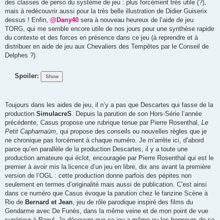
des classes de perso du système de jeu : plus forcément très utile (?),
mais à redécouvrir aussi pour la très belle illustration de Didier Guiserix
dessus ! Enfin,
@Dany40
sera à nouveau heureux de l’aide de jeu
TORG, qui me semble encore utile de nos jours pour une synthèse rapide
du contexte et des forces en présence dans ce jeu (à reprendre et à
distribuer en aide de jeu aux Chevaliers des Tempêtes par le Conseil de
Delphes ?).
Spoiler:
Toujours dans les aides de jeu, il n’y a pas que Descartes qui fasse de la
production
SimulacreS
. Depuis la parution de son Hors-Série l’année
précédente, Casus propose une rubrique tenue par Pierre Rosenthal,
Le
Petit Capharnaüm
, qui propose des conseils ou nouvelles règles que je
ne chronique pas forcément à chaque numéro. Je m’arrête ici, d’abord
parce qu’en parallèle de la production Descartes, il y a toute une
production amateure qui éclot, encouragée par Pierre Rosenthal qui est le
premier à avoir mis la licence d’un jeu en libre, dix ans avant la première
version de l’OGL : cette production donne parfois des pépites non
seulement en termes d’originalité mais aussi de publication. C’est ainsi
dans ce numéro que Casus évoque la parution chez le fanzine Scène à
Rio de
Bernard et Jean
, jeu de rôle parodique inspiré des films du
Gendarme avec De Funès, dans la même veine et de mon point de vue
supérieur à Raoul. Je découvre que ce jeu a même eu les honneurs de sa