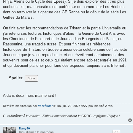
Ninja, Aliens ou le Cycle des Epées). Si je dois explorer des titres plus
confidentiels, ma curiosité s’est portée sur ce numéro sur Les Héritiers
dont on retrouver la signature des GE Ranne ou le début de la série Les
Griffes du Marais.
On finit avec les recommandations de Tristan et la partie Universalis où
j’ai retenu ses lectures historiques d’alors : la Guerre de Cent Ans avec
les Chroniques de Froissart et le Journal d’un Bourgeois de Paris ; ou
Raspoutine, une tragédie russe. Et pour finir sur les références
historiques de Tristan, on trouvera aussi cette célèbre série de Hachette
Jeunesse que je vous reproduis ici et qui réveilleront certainement des
souvenirs pour celles et ceux qui étaient encore adolescent(e)s en 1991
et qui devaient plancher pour faire des exposés, toujours sans Internet :
Spoiler:
A dans deux mois maintenant !
Dernière modification par
Vociférator
le lun. juil. 20, 2026 9:27 pm, modifié 2 fois.
Guerillerôliste à la retraite - Ficheur occasionnel sur le GROG, rejoignez l'équipe !
Dany40
Dieu d'après le panthéon