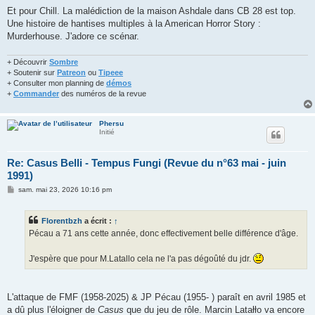
Et pour Chill. La malédiction de la maison Ashdale dans CB 28 est top.
Une histoire de hantises multiples à la American Horror Story :
Murderhouse. J'adore ce scénar.
+ Découvrir
Sombre
+ Soutenir sur
Patreon
ou
Tipeee
+ Consulter mon planning de
démos
+
Commander
des numéros de la revue
Phersu
Initié
Re: Casus Belli - Tempus Fungi (Revue du n°63 mai - juin
1991)
M
sam. mai 23, 2026 10:16 pm
e
s
s
Florentbzh
a écrit :
↑
a
g
Pécau a 71 ans cette année, donc effectivement belle différence d'âge.
e
J'espère que pour M.Latallo cela ne l'a pas dégoûté du jdr.
L'attaque de FMF (1958-2025) & JP Pécau (1955- ) paraît en avril 1985 et
a dû plus l'éloigner de
Casus
que du jeu de rôle. Marcin Latałło va encore