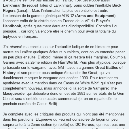
d’AD&D ne semble pas encore suffisante, TSR développe aussi
Lankhmar
(le recueil Tales of Lankhmar). Sans oublier l’ineffable
Buck
Rogers
(Luna)… Mais l’information la plus essentielle est outre
l’extension de la gamme générique AD&D2 (
Arms and Equipment
),
l’annonce enfin de la distribution en France de la VF du
Player’s
Handbook
, après quasiment deux ans d’indisponibilité. Cocorico ! ou
presque… car long va encore être le chemin pour avoir la totalité du
triptyque en français.
J’ai réservé ma conclusion sur l’actualité ludique de ce bimestre pour
mettre en lumière quelques éditeurs outsiders, dont on va entendre parler
un peu plus ensuite. D’abord, même si ça restera très marginal, Columbia
Games avec sa 2ème édition de
HârnWorld
. Puis plus atypique, puisque
je bascule sur le wargame, avec GMT avec sa gamme
Great Battles of
History
et son premier opus antique Alexander the Great, qui va
durablement marquer le wargame des années 1990. Pour terminer en
apothéose avec la mention dans ce Casus de White Wolf, qui n’est pas
complètement nouveau, mais annonce ici la sortie de
Vampire: The
Masquerade
, qui déboulera donc en cet été 1991 sur les étals de la Gen
Con et sera d’emblée un succès commercial (et on en reparle dès le
prochain numéro de Casus Belli).
Je complète avec les critiques des produits qui n’ont pas été mentionnés
dans les parutions. L’Epreuve du Feu est consacrée de façon un peu
surprenante à la 2ème édition (en boîte) de
DC Heroes
, qui n’est pas une