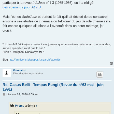
participer à la revue
InfoJeux
n°1-3 (1985-1986), où il a rédigé
des scénarios pour
AD&D
.
Mais l'échec d'
InfoJeux
et surtout le fait qu'il ait décidé de se consacrer
ensuite à ses études de cinéma a dû l'éloigner du jeu de rôle (même s'il a
fait encore quelques allusions à Lovecraft dans un court-métrage, je
crois).
"Un bon MJ fait toujours croire à ses joueurs que ce sont eux qui sont aux commandes,
surtout quand ce n'est pas le cas."
Brian K. Vaughan, Runaways #17
Blog
http://anniceris.blogspot.fr/search/label/jdr
Florentbzh
Dieu d'après le panthéon
Re: Casus Belli - Tempus Fungi (Revue du n°63 mai - juin
1991)
M
dim. mai 24, 2026 6:59 am
e
s
s
Phersu
a écrit :
↑
a
g
e