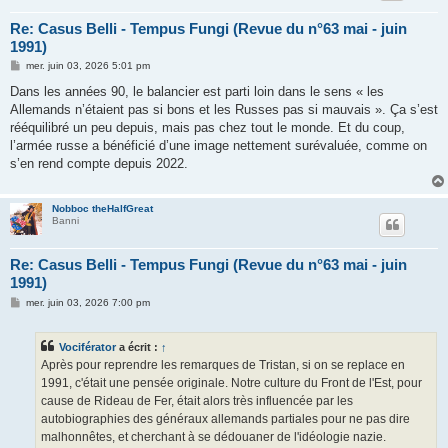
Re: Casus Belli - Tempus Fungi (Revue du n°63 mai - juin
1991)
M
mer. juin 03, 2026 5:01 pm
e
s
Dans les années 90, le balancier est parti loin dans le sens « les
s
Allemands n’étaient pas si bons et les Russes pas si mauvais ». Ça s’est
a
g
rééquilibré un peu depuis, mais pas chez tout le monde. Et du coup,
e
l’armée russe a bénéficié d’une image nettement surévaluée, comme on
s’en rend compte depuis 2022.
Nobboc theHalfGreat
Banni
Re: Casus Belli - Tempus Fungi (Revue du n°63 mai - juin
1991)
M
mer. juin 03, 2026 7:00 pm
e
s
s
Vociférator
a écrit :
↑
a
g
Après pour reprendre les remarques de Tristan, si on se replace en
e
1991, c'était une pensée originale. Notre culture du Front de l'Est, pour
cause de Rideau de Fer, était alors très influencée par les
autobiographies des généraux allemands partiales pour ne pas dire
malhonnêtes, et cherchant à se dédouaner de l'idéologie nazie.