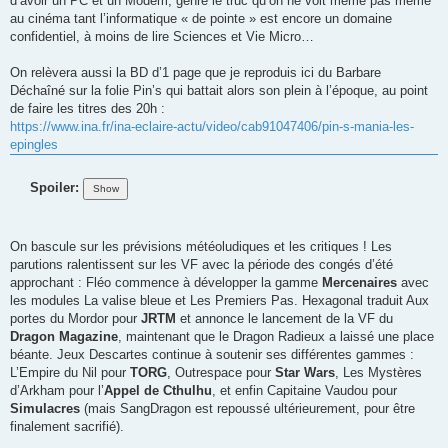
d’avoir un PC et un Modem, genre le truc qu’on ne voit même pas même
au cinéma tant l’informatique « de pointe » est encore un domaine
confidentiel, à moins de lire Sciences et Vie Micro…
On relèvera aussi la BD d’1 page que je reproduis ici du Barbare
Déchaîné sur la folie Pin’s qui battait alors son plein à l’époque, au point
de faire les titres des 20h :
https://www.ina.fr/ina-eclaire-actu/video/cab91047406/pin-s-mania-les-
epingles
Spoiler:
On bascule sur les prévisions météoludiques et les critiques ! Les
parutions ralentissent sur les VF avec la période des congés d’été
approchant : Fléo commence à développer la gamme
Mercenaires
avec
les modules La valise bleue et Les Premiers Pas. Hexagonal traduit Aux
portes du Mordor pour
JRTM
et annonce le lancement de la VF du
Dragon Magazine
, maintenant que le Dragon Radieux a laissé une place
béante. Jeux Descartes continue à soutenir ses différentes gammes :
L’Empire du Nil pour
TORG
, Outrespace pour
Star Wars
, Les Mystères
d’Arkham pour l’
Appel de Cthulhu
, et enfin Capitaine Vaudou pour
Simulacres
(mais SangDragon est repoussé ultérieurement, pour être
finalement sacrifié).