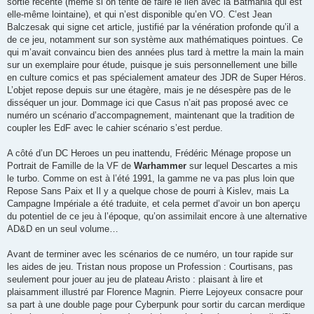
sortie récente (même si on tente de faire le lien avec la Batmania qui est
elle-même lointaine), et qui n’est disponible qu’en VO. C’est Jean
Balczesak qui signe cet article, justifié par la vénération profonde qu’il a
de ce jeu, notamment sur son système aux mathématiques pointues. Ce
qui m’avait convaincu bien des années plus tard à mettre la main la main
sur un exemplaire pour étude, puisque je suis personnellement une bille
en culture comics et pas spécialement amateur des JDR de Super Héros.
L’objet repose depuis sur une étagère, mais je ne désespère pas de le
disséquer un jour. Dommage ici que Casus n’ait pas proposé avec ce
numéro un scénario d’accompagnement, maintenant que la tradition de
coupler les EdF avec le cahier scénario s’est perdue.
A côté d’un DC Heroes un peu inattendu, Frédéric Ménage propose un
Portrait de Famille de la VF de
Warhammer
sur lequel Descartes a mis
le turbo. Comme on est à l’été 1991, la gamme ne va pas plus loin que
Repose Sans Paix et Il y a quelque chose de pourri à Kislev, mais La
Campagne Impériale a été traduite, et cela permet d’avoir un bon aperçu
du potentiel de ce jeu à l’époque, qu’on assimilait encore à une alternative
AD&D en un seul volume…
Avant de terminer avec les scénarios de ce numéro, un tour rapide sur
les aides de jeu. Tristan nous propose un Profession : Courtisans, pas
seulement pour jouer au jeu de plateau Aristo : plaisant à lire et
plaisamment illustré par Florence Magnin. Pierre Lejoyeux consacre pour
sa part à une double page pour Cyberpunk pour sortir du carcan merdique