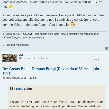
réactions outrées, j'avais trouvé cela un peu veule de la part de CB, en
fait.
Après, je ne sais pas s'il s'est réellement éloigné du JdR en soi car dans
ses présentations glânées sur le net il semblait se considérer encore
comme rôliste....de toute façon, c'est incurable
2 Points de CLETCSOOEF par fidélité conjugale (erreur judiciaire qui ferait passer
l'affaire Dreyfus pour un fait divers)
1 Point par malchance
Orlov
Dieu d'après le panthéon
Re: Casus Belli - Tempus Fungi (Revue du n°63 mai - juin
1991)
M
dim. mai 24, 2026 7:29 am
e
s
s
Phersu
a écrit :
↑
a
g
e
L'attaque de FMF (1958-2025) & JP Pécau (1955- ) paraît en avril 1985
et a dû plus l'éloigner de
Casus
que du jeu de rôle. Marcin Latałło va