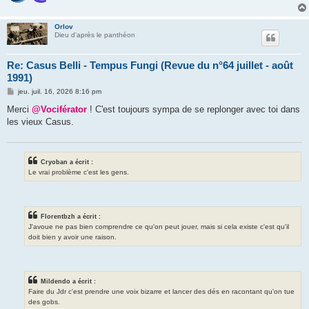
Orlov
Dieu d'après le panthéon
Re: Casus Belli - Tempus Fungi (Revue du n°64 juillet - août
1991)
M
jeu. juil. 16, 2026 8:16 pm
e
s
Merci
@Vociférator
! C'est toujours sympa de se replonger avec toi dans
s
les vieux Casus.
a
g
e
Cryoban a écrit :
Le vrai problème c'est les gens.
Florentbzh a écrit :
J'avoue ne pas bien comprendre ce qu'on peut jouer, mais si cela existe c'est qu'il
doit bien y avoir une raison.
Mildendo a écrit :
Faire du Jdr c'est prendre une voix bizarre et lancer des dés en racontant qu'on tue
des gobs.