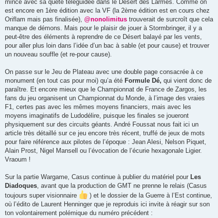
mince avec sa quête téléguidée dans le Désert des Larmes. Comme on
est encore en 1ère édition avec la VF (la 2ème édition est en cours chez
Oriflam mais pas finalisée),
@nonolimitus
trouverait de surcroît que cela
manque de démons. Mais pour le plaisir de jouer à Stormbringer, il y a
peut-être des éléments à reprendre de ce Désert balayé par les vents,
pour aller plus loin dans l’idée d’un bac à sable (et pour cause) et trouver
un nouveau souffle (et re-pour cause).
On passe sur le Jeu de Plateau avec une double page consacrée à ce
monument (en tout cas pour moi) qu’a été
Formule Dé,
qui vient donc de
paraître. Et encore mieux que le Championnat de France de Zargos, les
fans du jeu organisent un Championnat du Monde, à l’image des vraies
F1, certes pas avec les mêmes moyens financiers, mais avec les
moyens imaginatifs de Ludodélire, puisque les finales se joueront
physiquement sur des circuits géants. André Foussat nous fait ici un
article très détaillé sur ce jeu encore très récent, truffé de jeux de mots
pour faire référence aux pilotes de l’époque : Jean Alesi, Nelson Piquet,
Alain Prost, Nigel Mansell ou l’évocation de l’écurie hexagonale Ligier.
Vraoum !
Sur la partie Wargame, Casus continue à publier du matériel pour
Les
Diadoques
, avant que la production de GMT ne prenne le relais (Casus
toujours super visionnaire
) et le dossier de la Guerre à l’Est continue,
où l’édito de Laurent Henninger que je reproduis ici invite à réagir sur son
ton volontairement polémique du numéro précédent :