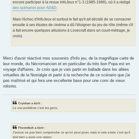
encore participer à la revue
InfoJeux
n°1-3 (1985-1986), où il a rédigé
des scénarios pour
AD&D
.
Mais l'échec d'
InfoJeux
et surtout le fait qu'il ait décidé de se consacrer
ensuite à ses études de cinéma a dû l'éloigner du jeu de rôle (même s'il
a fait encore quelques allusions à Lovecraft dans un court-métrage, je
crois).
Merci d'avoir réactivé mes souvenirs d'Info jeu, de la magnifique carte de
leur monde, du Nécromancien et en particulier du très bon Popa est en
voyage d'affaires. Je crois que je vais partir en ballade dans les allées
virtuelles de la Nostalgie et partir à la recherche de ce scénario que j'ai
pas maîtrisé et qui fera une excellente base pour une conv de vieux
rolistes.
Cryoban a écrit :
Le vrai problème c'est les gens.
Florentbzh a écrit :
J'avoue ne pas bien comprendre ce qu'on peut jouer, mais si cela existe c'est qu'il
doit bien y avoir une raison.