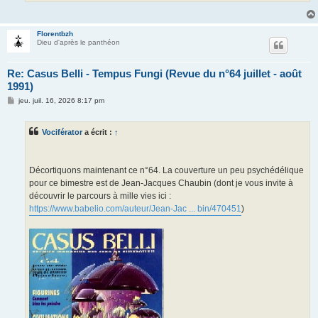
Florentbzh
Dieu d'après le panthéon
Re: Casus Belli - Tempus Fungi (Revue du n°64 juillet - août
1991)
M
jeu. juil. 16, 2026 8:17 pm
e
s
s
Vociférator
a écrit :
↑
a
g
e
Décortiquons maintenant ce n°64. La couverture un peu psychédélique
pour ce bimestre est de Jean-Jacques Chaubin (dont je vous invite à
découvrir le parcours à mille vies ici :
https://www.babelio.com/auteur/Jean-Jac ... bin/470451
)