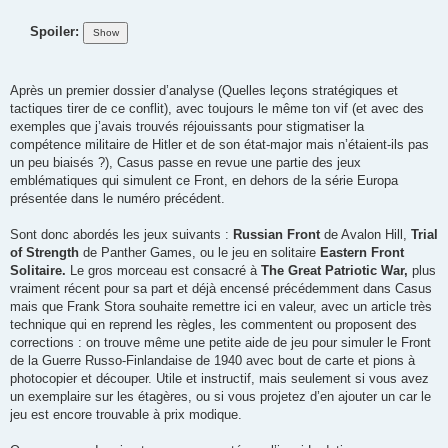
Spoiler:
Après un premier dossier d’analyse (Quelles leçons stratégiques et
tactiques tirer de ce conflit), avec toujours le même ton vif (et avec des
exemples que j’avais trouvés réjouissants pour stigmatiser la
compétence militaire de Hitler et de son état-major mais n’étaient-ils pas
un peu biaisés ?), Casus passe en revue une partie des jeux
emblématiques qui simulent ce Front, en dehors de la série Europa
présentée dans le numéro précédent.
Sont donc abordés les jeux suivants :
Russian Front
de Avalon Hill,
Trial
of Strength
de Panther Games, ou le jeu en solitaire
Eastern Front
Solitaire.
Le gros morceau est consacré à
The Great Patriotic War,
plus
vraiment récent pour sa part et déjà encensé précédemment dans Casus
mais que Frank Stora souhaite remettre ici en valeur, avec un article très
technique qui en reprend les règles, les commentent ou proposent des
corrections : on trouve même une petite aide de jeu pour simuler le Front
de la Guerre Russo-Finlandaise de 1940 avec bout de carte et pions à
photocopier et découper. Utile et instructif, mais seulement si vous avez
un exemplaire sur les étagères, ou si vous projetez d’en ajouter un car le
jeu est encore trouvable à prix modique.