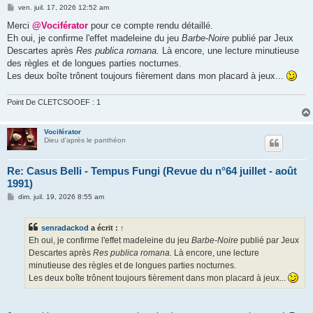
M
ven. juil. 17, 2026 12:52 am
e
s
Merci
@Vociférator
pour ce compte rendu détaillé.
s
Eh oui, je confirme l'effet madeleine du jeu
Barbe-Noire
publié par Jeux
a
g
Descartes après
Res publica romana.
Là encore, une lecture minutieuse
e
des règles et de longues parties nocturnes.
Les deux boîte trônent toujours fièrement dans mon placard à jeux...
Point De CLETCSOOEF : 1
Vociférator
Dieu d'après le panthéon
Re: Casus Belli - Tempus Fungi (Revue du n°64 juillet - août
1991)
M
dim. juil. 19, 2026 8:55 am
e
s
s
senradackod
a écrit :
↑
a
g
Eh oui, je confirme l'effet madeleine du jeu
Barbe-Noire
publié par Jeux
e
Descartes après
Res publica romana.
Là encore, une lecture
minutieuse des règles et de longues parties nocturnes.
Les deux boîte trônent toujours fièrement dans mon placard à jeux...