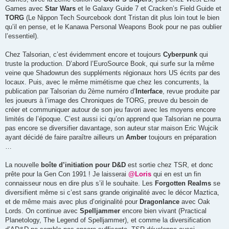
Games avec
Star Wars
et le Galaxy Guide 7 et Cracken’s Field Guide et
TORG
(Le Nippon Tech Sourcebook dont Tristan dit plus loin tout le bien
qu’il en pense, et le Kanawa Personal Weapons Book pour ne pas oublier
l’essentiel).
Chez Talsorian, c’est évidemment encore et toujours
Cyberpunk
qui
truste la production. D’abord l’EuroSource Book, qui surfe sur la même
veine que Shadowrun des suppléments régionaux hors US écrits par des
locaux. Puis, avec le même mimétisme que chez les concurrents, la
publication par Talsorian du 2ème numéro d’
Interface
, revue produite par
les joueurs à l’image des Chroniques de TORG, preuve du besoin de
créer et communiquer autour de son jeu favori avec les moyens encore
limités de l’époque. C’est aussi ici qu’on apprend que Talsorian ne pourra
pas encore se diversifier davantage, son auteur star maison Eric Wujcik
ayant décidé de faire paraître ailleurs un
Amber
toujours en préparation
…
La nouvelle
boîte d’initiation pour D&D
est sortie chez TSR, et donc
prête pour la Gen Con 1991 ! Je laisserai
@Loris
qui en est un fin
connaisseur nous en dire plus s’il le souhaite. Les
Forgotten Realms
se
diversifient même si c’est sans grande originalité avec le décor Maztica,
et de même mais avec plus d’originalité pour
Dragonlance
avec Oak
Lords. On continue avec
Spelljammer
encore bien vivant (Practical
Planetology, The Legend of Spelljammer), et comme la diversification