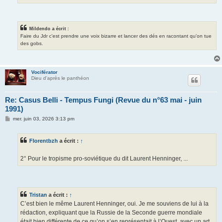
Mildendo a écrit :
Faire du Jdr c'est prendre une voix bizarre et lancer des dés en racontant qu'on tue
des gobs.
Vociférator
Dieu d'après le panthéon
Re: Casus Belli - Tempus Fungi (Revue du n°63 mai - juin
1991)
M
mer. juin 03, 2026 3:13 pm
e
s
s
Florentbzh
a écrit :
↑
a
g
e
2° Pour le tropisme pro-soviétique du dit Laurent Henninger, ...
Tristan
a écrit :
↑
C’est bien le même Laurent Henninger, oui. Je me souviens de lui à la
rédaction, expliquant que la Russie de la Seconde guerre mondiale
était bien différente de ce qu’on s’en représentait à l’Ouest, avec un art