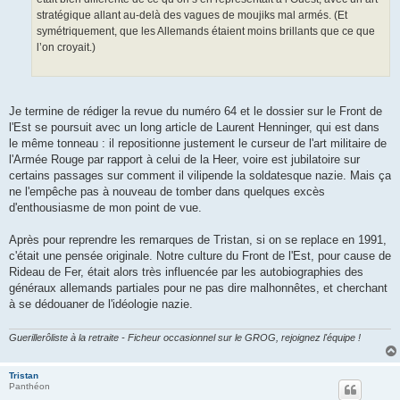
stratégique allant au-delà des vagues de moujiks mal armés. (Et
symétriquement, que les Allemands étaient moins brillants que ce que
l’on croyait.)
Je termine de rédiger la revue du numéro 64 et le dossier sur le Front de
l'Est se poursuit avec un long article de Laurent Henninger, qui est dans
le même tonneau : il repositionne justement le curseur de l'art militaire de
l'Armée Rouge par rapport à celui de la Heer, voire est jubilatoire sur
certains passages sur comment il vilipende la soldatesque nazie. Mais ça
ne l'empêche pas à nouveau de tomber dans quelques excès
d'enthousiasme de mon point de vue.
Après pour reprendre les remarques de Tristan, si on se replace en 1991,
c'était une pensée originale. Notre culture du Front de l'Est, pour cause de
Rideau de Fer, était alors très influencée par les autobiographies des
généraux allemands partiales pour ne pas dire malhonnêtes, et cherchant
à se dédouaner de l'idéologie nazie.
Guerillerôliste à la retraite - Ficheur occasionnel sur le GROG, rejoignez l'équipe !
Tristan
Panthéon