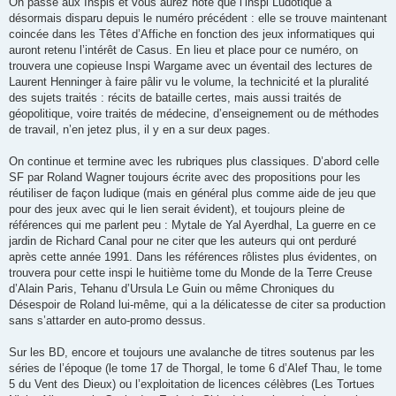
On passe aux Inspis et vous aurez noté que l’inspi Ludotique a
désormais disparu depuis le numéro précédent : elle se trouve maintenant
coincée dans les Têtes d’Affiche en fonction des jeux informatiques qui
auront retenu l’intérêt de Casus. En lieu et place pour ce numéro, on
trouvera une copieuse Inspi Wargame avec un éventail des lectures de
Laurent Henninger à faire pâlir vu le volume, la technicité et la pluralité
des sujets traités : récits de bataille certes, mais aussi traités de
géopolitique, voire traités de médecine, d’enseignement ou de méthodes
de travail, n’en jetez plus, il y en a sur deux pages.
On continue et termine avec les rubriques plus classiques. D’abord celle
SF par Roland Wagner toujours écrite avec des propositions pour les
réutiliser de façon ludique (mais en général plus comme aide de jeu que
pour des jeux avec qui le lien serait évident), et toujours pleine de
références qui me parlent peu : Mytale de Yal Ayerdhal, La guerre en ce
jardin de Richard Canal pour ne citer que les auteurs qui ont perduré
après cette année 1991. Dans les références rôlistes plus évidentes, on
trouvera pour cette inspi le huitième tome du Monde de la Terre Creuse
d’Alain Paris, Tehanu d’Ursula Le Guin ou même Chroniques du
Désespoir de Roland lui-même, qui a la délicatesse de citer sa production
sans s’attarder en auto-promo dessus.
Sur les BD, encore et toujours une avalanche de titres soutenus par les
séries de l’époque (le tome 17 de Thorgal, le tome 6 d’Alef Thau, le tome
5 du Vent des Dieux) ou l’exploitation de licences célèbres (Les Tortues