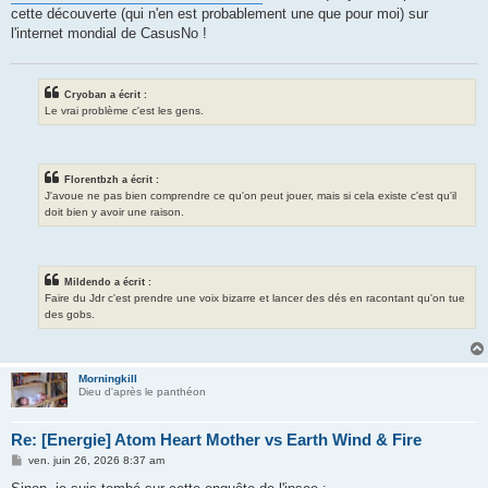
g
cette découverte (qui n'en est probablement une que pour moi) sur
e
l'internet mondial de CasusNo !
Cryoban a écrit :
Le vrai problème c'est les gens.
Florentbzh a écrit :
J'avoue ne pas bien comprendre ce qu'on peut jouer, mais si cela existe c'est qu'il
doit bien y avoir une raison.
Mildendo a écrit :
Faire du Jdr c'est prendre une voix bizarre et lancer des dés en racontant qu'on tue
des gobs.
Morningkill
Dieu d'après le panthéon
Re: [Energie] Atom Heart Mother vs Earth Wind & Fire
M
ven. juin 26, 2026 8:37 am
e
s