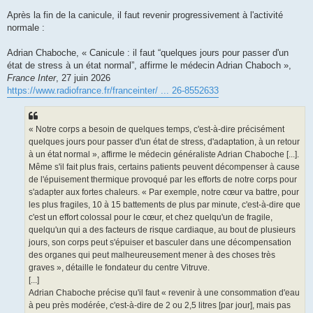
Après la fin de la canicule, il faut revenir progressivement à l'activité
normale :
Adrian Chaboche, « Canicule : il faut “quelques jours pour passer d'un
état de stress à un état normal”, affirme le médecin Adrian Chaboch »,
France Inter
, 27 juin 2026
https://www.radiofrance.fr/franceinter/ ... 26-8552633
« Notre corps a besoin de quelques temps, c'est-à-dire précisément
quelques jours pour passer d'un état de stress, d'adaptation, à un retour
à un état normal », affirme le médecin généraliste Adrian Chaboche [...].
Même s'il fait plus frais, certains patients peuvent décompenser à cause
de l'épuisement thermique provoqué par les efforts de notre corps pour
s'adapter aux fortes chaleurs. « Par exemple, notre cœur va battre, pour
les plus fragiles, 10 à 15 battements de plus par minute, c'est-à-dire que
c'est un effort colossal pour le cœur, et chez quelqu'un de fragile,
quelqu'un qui a des facteurs de risque cardiaque, au bout de plusieurs
jours, son corps peut s'épuiser et basculer dans une décompensation
des organes qui peut malheureusement mener à des choses très
graves », détaille le fondateur du centre Vitruve.
[...]
Adrian Chaboche précise qu'il faut « revenir à une consommation d'eau
à peu près modérée, c'est-à-dire de 2 ou 2,5 litres [par jour], mais pas