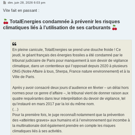
M
dim. juin 28, 2026 6:03 pm
e
s
Vite fait en passant :
s
a
g
TotalEnergies condamnée à prévenir les risques
e
climatiques liés à l’utilisation de ses carburants
En pleine canicule, TotalEnergies se prend une douche froide ! Ce
jeudi, le géant français des énergies fossiles a été condamné par le
tribunal judiciaire de Paris pour manquement à son devoir de vigilance
climatique, dans un contentieux qui l’opposait depuis 2020 à plusieurs
ONG (Notre Affaire à tous, Sherpa, France nature environnement) et à la
Ville de Paris.
Après y avoir consacré deux jours d’audience en février – un délai hors
normes pour ce genre d’affaire –, le tribunal vient de donner raison aux
quatre requérantes dans leur interprétation du devoir de vigilance, tel
qu’instauré en mars 2017 par la loi du même nom.
(…)
Pour la première fois, le juge reconnaît notamment que la prévention
des «atteintes graves» aux humains et à l’environnement qui incombe à
la multinationale doit également prendre en compte les risques
climatiques liés à ses activités.