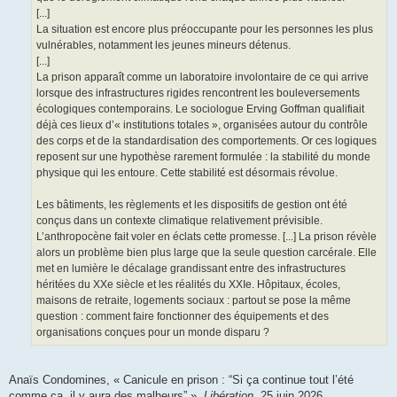
[...]
La situation est encore plus préoccupante pour les personnes les plus
vulnérables, notamment les jeunes mineurs détenus.
[...]
La prison apparaît comme un laboratoire involontaire de ce qui arrive
lorsque des infrastructures rigides rencontrent les bouleversements
écologiques contemporains. Le sociologue Erving Goffman qualifiait
déjà ces lieux d’« institutions totales », organisées autour du contrôle
des corps et de la standardisation des comportements. Or ces logiques
reposent sur une hypothèse rarement formulée : la stabilité du monde
physique qui les entoure. Cette stabilité est désormais révolue.
Les bâtiments, les règlements et les dispositifs de gestion ont été
conçus dans un contexte climatique relativement prévisible.
L’anthropocène fait voler en éclats cette promesse. [...] La prison révèle
alors un problème bien plus large que la seule question carcérale. Elle
met en lumière le décalage grandissant entre des infrastructures
héritées du XXe siècle et les réalités du XXIe. Hôpitaux, écoles,
maisons de retraite, logements sociaux : partout se pose la même
question : comment faire fonctionner des équipements et des
organisations conçues pour un monde disparu ?
Anaïs Condomines, « Canicule en prison : “Si ça continue tout l’été
comme ça, il y aura des malheurs” »,
Libération
, 25 juin 2026