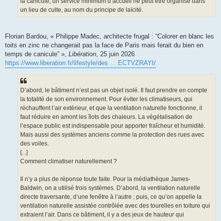
la canicule, un service minimum d’accueil ne peut être organisé dans
un lieu de culte, au nom du principe de laïcité.
Florian Bardou, « Philippe Madec, architecte frugal : “Colorer en blanc les
toits en zinc ne changerait pas la face de Paris mais ferait du bien en
temps de canicule” »,
Libération
, 25 juin 2026
https://www.liberation.fr/lifestyle/des ... ECTVZRAYI/
D’abord, le bâtiment n’est pas un objet isolé. Il faut prendre en compte
la totalité de son environnement. Pour éviter les climatiseurs, qui
réchauffent l’air extérieur, et que la ventilation naturelle fonctionne, il
faut réduire en amont les îlots des chaleurs. La végétalisation de
l’espace public est indispensable pour apporter fraîcheur et humidité.
Mais aussi des systèmes anciens comme la protection des rues avec
des voiles.
[...]
Comment climatiser naturellement ?
Il n’y a plus de réponse toute faite. Pour la médiathèque James-
Baldwin, on a utilisé trois systèmes. D’abord, la ventilation naturelle
directe traversante, d’une fenêtre à l’autre ; puis, ce qu’on appelle la
ventilation naturelle assistée contrôlée avec des tourelles en toiture qui
extraient l’air. Dans ce bâtiment, il y a des jeux de hauteur qui