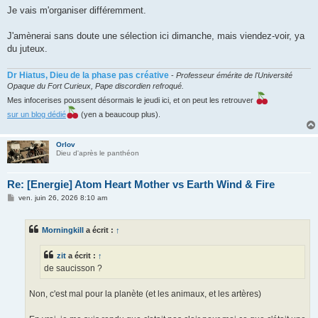
Je vais m'organiser différemment.
J'amènerai sans doute une sélection ici dimanche, mais viendez-voir, ya
du juteux.
Dr Hiatus, Dieu de la phase pas créative
-
Professeur émérite de l'Université
Opaque du Fort Curieux, Pape discordien refroqué.
Mes infocerises poussent désormais le jeudi ici, et on peut les retrouver
sur un blog dédié
(yen a beaucoup plus).
Orlov
Dieu d'après le panthéon
Re: [Energie] Atom Heart Mother vs Earth Wind & Fire
M
ven. juin 26, 2026 8:10 am
e
s
s
Morningkill
a écrit :
↑
a
g
e
zit
a écrit :
↑
de saucisson ?
Non, c'est mal pour la planète (et les animaux, et les artères)