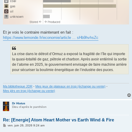
Et je vois le contraire maintenant en fait :
https://www.lemonde.fr/economie/article ... sHb9hvhsZc
La crise dans le détroit d’Ormuz a exposé la fragilité de l’île qui importe
la quasi-totalité de gaz, pétrole et charbon. Après avoir entériné la sortie
de l’atome en 2025, le gouvernement envisage de faire machine arrière
pour sécuriser la boulimie énergétique de l’industrie des puces.
Ma bibliotheque JDR
-
Mes jeux de plateaux en trop (échange ou vente)
-
Mes jdrs en trop (échange ou vente)
Dr Hiatus
Dieu d'après le panthéon
Re: [Energie] Atom Heart Mother vs Earth Wind & Fire
M
ven. juin 26, 2026 9:24 am
e