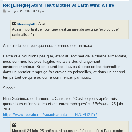
Re: [Energie] Atom Heart Mother vs Earth Wind & Fire
M
ven. juin 26, 2026 3:14 pm
e
s
s
Morningkill
a écrit :
↑
a
g
Aussi important de noter que c'est un arrêt de sécurité "écologique"
e
(animaliste ?)
Animaliste, oui, puisque nous sommes des animaux.
Parce que n'oublions pas que, étant au sommet de la chaîne alimentaire,
nous sommes les plus fragiles vis-à-vis des changement
environnementaux. Si on pourrit les fleuves à force de les réchauffer,
dans un premier temps ça fait crever les poiscailles, et dans un second
temps tout ce qui a autour, à commencer par nous...
Sinon :
Nina Guérineau de Lamérie, « Canicule : “C’est toujours après trois,
quatre jours qu’on voit les effets catastrophiques” »,
Libération
, 25 juin
2026
https://www.liberation.fr/societe/sante ... TN7UPBXYY/
Mercredi 24 juin, 25 arrêts cardiaques ont été recensés à Paris contre