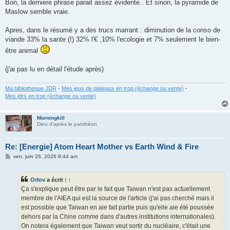
Bon, la derniere phrase parait assez évidente.. Et sinon, la pyramide de
Maslow semble vraie.
Apres, dans le résumé y a des trucs marrant : diminution de la conso de
viande 33% la sante (!) 32% l'€ ,10% l'ecologie et 7% seulement le bien-
être animal
(j'ai pas lu en détail l'étude après)
Ma bibliotheque JDR
-
Mes jeux de plateaux en trop (échange ou vente)
-
Mes jdrs en trop (échange ou vente)
Morningkill
Dieu d'après le panthéon
Re: [Energie] Atom Heart Mother vs Earth Wind & Fire
M
ven. juin 26, 2026 8:44 am
e
s
s
Orlov
a écrit :
↑
a
g
Ça s'explique peut être par le fait que Taiwan n'est pas actuellement
e
membre de l'AIEA qui est la source de l'article (j'ai pas cherché mais il
est possible que Taiwan en aie fait partie puis qu'elle aie été poussée
dehors par la Chine comme dans d'autres institutions internationales).
On notera également que Taiwan veut sortir du nucléaire, c'était une