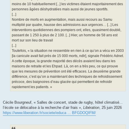
moins de 10 habituellement [...] les victimes étaient majoritairement des
personnes âgées déshydratées mais aussi de jeunes sportifs.
[...]
Nombre de morts en augmentation, mais aussi recours au Samu
multiplié par quatre, hausse des admissions aux urgences… [...] Les
interventions quotidiennes des pompiers ont, elles, quasiment doublé,
passant de 1 250 à plus de 2 100. [...] Hier, un homme de 58 ans est
mort sur son lieu de travail
[...]
Toutefois, « la situation ne ressemble en rien à ce qu’on a vécu en 2003
[la canicule avait fait près de 15 000 morts, ndlr], signale Frédéric Adnet.
A cette époque, la grande majorité des décès avaient lieu dans les
maisons de retraite et les Ehpad. Là, on en a très peu, ce qui prouve
que les mesures de prévention ont été efficaces. La deuxième grande
différence, c’est qu’on a maintenant des techniques de refroidissement
précoce, des baignoires d’eau glacée qui permettent de refroidir
rapidement les patients. »
Cécile Bourgneuf, « Salles de concert, stade de rugby, hôtel climatisé...
l’école se délocalise à la recherche d’air frais »,
Libération
, 25 juin 2026
https://www.liberation.fr/societe/educa ... BFGDOQIFM/