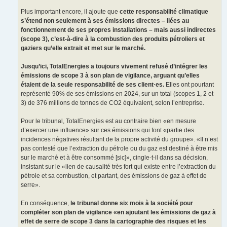
Plus important encore, il ajoute que
cette responsabilité climatique
s’étend non seulement à ses émissions directes – liées au
fonctionnement de ses propres installations – mais aussi indirectes
(scope 3), c’est-à-dire à la combustion des produits pétroliers et
gaziers qu’elle extrait et met sur le marché.
Jusqu’ici, TotalEnergies a toujours vivement refusé d’intégrer les
émissions de scope 3 à son plan de vigilance, arguant qu’elles
étaient de la seule responsabilité de ses client·es.
Elles ont pourtant
représenté 90% de ses émissions en 2024, sur un total (scopes 1, 2 et
3) de 376 millions de tonnes de CO2 équivalent, selon l’entreprise.
Pour le tribunal, TotalEnergies est au contraire bien «en mesure
d’exercer une influence» sur ces émissions qui font «partie des
incidences négatives résultant de la propre activité du groupe». «Il n’est
pas contesté que l’extraction du pétrole ou du gaz est destiné à être mis
sur le marché et à être consommé [sic]», cingle-t-il dans sa décision,
insistant sur le «lien de causalité très fort qui existe entre l’extraction du
pétrole et sa combustion, et partant, des émissions de gaz à effet de
serre».
En conséquence,
le tribunal donne six mois à la société pour
compléter son plan de vigilance «en ajoutant les émissions de gaz à
effet de serre de scope 3 dans la cartographie des risques et les