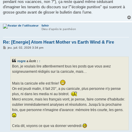
pendant nos vacances, non ?"), ça reste quand même séduisant
d'imaginer les tenants du discours sur l'"écologie punitive" qui sueront à
grosse goutte avant de glisser le bulletin dans l'urne.
fafnir
Dieu d'après le panthéon
Re: [Energie] Atom Heart Mother vs Earth Wind & Fire
M
jeu. juil. 02, 2026 3:34 pm
e
s
s
rogre
a écrit :
↑
a
g
Bon, je voulais lire attentivement tous les posts que vous avez
e
soigneusement rédigés sur la canicule, mais…
Mais la canicule elle est finie!
On est jeudi matin, il fait 20°, a pu canicule, plus personne n'y pense
plus, ni dans les media ni au bistrot.
Merci encore, mais les français vont, je pense, faire comme d'habitude:
oublier immédiatement analyses et résolutions. Jusqu'à la prochaine
fois, que personne n'imagine d'avance: mémoire très courte, les gens.
Cela dit, voyons ce que va donner vendredi