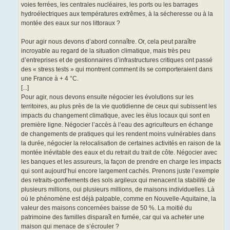
voies ferrées, les centrales nucléaires, les ports ou les barrages
hydroélectriques aux températures extrêmes, à la sécheresse ou à la
montée des eaux sur nos littoraux ?
Pour agir nous devons d’abord connaître. Or, cela peut paraître
incroyable au regard de la situation climatique, mais très peu
d’entreprises et de gestionnaires d’infrastructures critiques ont passé
des « stress tests » qui montrent comment ils se comporteraient dans
une France à + 4 °C.
[...]
Pour agir, nous devons ensuite négocier les évolutions sur les
territoires, au plus près de la vie quotidienne de ceux qui subissent les
impacts du changement climatique, avec les élus locaux qui sont en
première ligne. Négocier l’accès à l’eau des agriculteurs en échange
de changements de pratiques qui les rendent moins vulnérables dans
la durée, négocier la relocalisation de certaines activités en raison de la
montée inévitable des eaux et du retrait du trait de côte. Négocier avec
les banques et les assureurs, la façon de prendre en charge les impacts
qui sont aujourd’hui encore largement cachés. Prenons juste l’exemple
des retraits-gonflements des sols argileux qui menacent la stabilité de
plusieurs millions, oui plusieurs millions, de maisons individuelles. Là
où le phénomène est déjà palpable, comme en Nouvelle-Aquitaine, la
valeur des maisons concernées baisse de 50 %. La moitié du
patrimoine des familles disparaît en fumée, car qui va acheter une
maison qui menace de s’écrouler ?