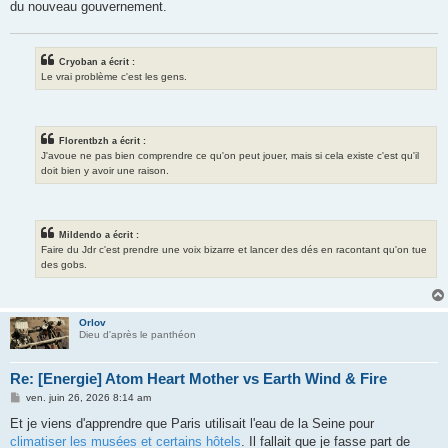
du nouveau gouvernement.
Cryoban a écrit :
Le vrai problème c'est les gens.
Florentbzh a écrit :
J'avoue ne pas bien comprendre ce qu'on peut jouer, mais si cela existe c'est qu'il
doit bien y avoir une raison.
Mildendo a écrit :
Faire du Jdr c'est prendre une voix bizarre et lancer des dés en racontant qu'on tue
des gobs.
Orlov
Dieu d'après le panthéon
Re: [Energie] Atom Heart Mother vs Earth Wind & Fire
M
ven. juin 26, 2026 8:14 am
e
s
Et je viens d'apprendre que Paris utilisait l'eau de la Seine pour
s
climatiser les musées et certains hôtels
. Il fallait que je fasse part de
a