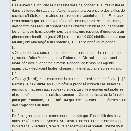
Des élèves qui font classe dans une salle de concert. D’autres installés
dans les loges du stade de l’Aviron bayonnais, ou encore des salles de
réunion d’hôtels, des mairies ou des centres administratifs… Face aux
températures qui ont transformé de très nombreuses écoles en fours,
des communes réquisitionnent des bâtiments climatisés pour accueillir
les enfants au frais. L’école hors les murs, une réponse d’urgence à un
phénomène inédit : ce jeudi 25 juin, plus de 10 000 établissements (sur
60 000) ont aménagé leurs horaires, 3 500 ont fermé leurs portes.
[...]
« On a eu de la chance, un transporteur nous a répondu un dimanche
», raconte Brice Morin, adjoint à l’éducation. Dix-huit autocars sont
mobilisés dès le lendemain matin. Pendant ce temps, les agents
municipaux déplacent tables, chaises, matériel scolaire et restauration.
[...]
A Prouvy (Nord), c’est carrément la mairie qui s’est muée en école. [...] À
Pantin (Seine-Saint-Denis), un hôtel a proposé d’ouvrir ses salles de
réunion climatisées aux écoles voisines. La ville a également mobilisé
plusieurs équipements publics, comme le Centre national de la fonction
publique territoriale, ou le Ciné 104 qui devait accueillir des élèves pour
des projections au frais
[...]
En Bretagne, certaines communes ont envisagé d’accueillir des élèves
dans des églises. Le syndicat SE-Unsa a obtenu du ministère un rappel
immédiat aux recteurs, directeurs académiques et préfets : même sous