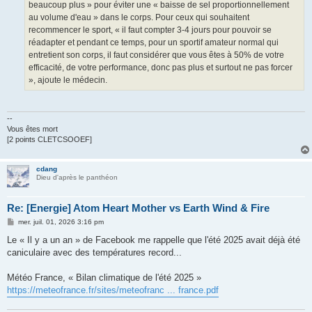
beaucoup plus » pour éviter une « baisse de sel proportionnellement
au volume d'eau » dans le corps. Pour ceux qui souhaitent
recommencer le sport, « il faut compter 3-4 jours pour pouvoir se
réadapter et pendant ce temps, pour un sportif amateur normal qui
entretient son corps, il faut considérer que vous êtes à 50% de votre
efficacité, de votre performance, donc pas plus et surtout ne pas forcer
», ajoute le médecin.
--
Vous êtes mort
[2 points CLETCSOOEF]
cdang
Dieu d'après le panthéon
Re: [Energie] Atom Heart Mother vs Earth Wind & Fire
M
mer. juil. 01, 2026 3:16 pm
e
s
Le « Il y a un an » de Facebook me rappelle que l'été 2025 avait déjà été
s
caniculaire avec des températures record...
a
g
e
Météo France, « Bilan climatique de l'été 2025 »
https://meteofrance.fr/sites/meteofranc ... france.pdf