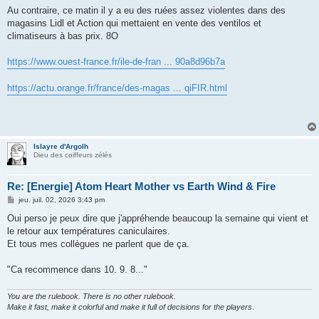
Au contraire, ce matin il y a eu des ruées assez violentes dans des
magasins Lidl et Action qui mettaient en vente des ventilos et
climatiseurs à bas prix. 8O
https://www.ouest-france.fr/ile-de-fran ... 90a8d96b7a
https://actu.orange.fr/france/des-magas ... qiFIR.html
Islayre d'Argolh
Dieu des coiffeurs zélés
Re: [Energie] Atom Heart Mother vs Earth Wind & Fire
M
jeu. juil. 02, 2026 3:43 pm
e
s
Oui perso je peux dire que j'appréhende beaucoup la semaine qui vient et
s
le retour aux températures caniculaires.
a
g
Et tous mes collègues ne parlent que de ça.
e
"Ca recommence dans 10. 9. 8..."
You are the rulebook. There is no other rulebook.
Make it fast, make it colorful and make it full of decisions for the players
.