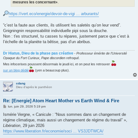
mesures les concernant»
.
https://vert.eco/energie/devoir-de-vigi ... arburants/
“c’est la faute aux clients, ils utilisent les saletés qu’on leur vend”.
Gnigningnin responsabilité individuelle pipi sous la douche.
Non : t'es structurel, tu casses tu répares, justement parce que c’est à
l’échelle de la planète ta bêtise, pas d’un abribus.
Dr Hiatus, Dieu de la phase pas créative
-
Professeur émérite de l'Université
Opaque du Fort Curieux, Pape discordien refroqué.
Mes infocerises poussent désormais le jeudi ici, et on peut les retrouver
sur un blog dédié
(yen a beaucoup plus).
cdang
Dieu d'après le panthéon
Re: [Energie] Atom Heart Mother vs Earth Wind & Fire
M
lun. juin 29, 2026 5:19 pm
e
s
Ismérie Vergne, « Canicule : “Nous sommes dans un changement de
s
régime climatique, mais aussi un changement de régime du travail” »,
a
g
Libération
, 29 juin 2026
e
https://www.liberation.fr/economie/soci ... VS3JDTWCA/