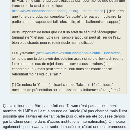
En vrai, je me suis rendu que c'etait pas clair pour moi ce que c'était une
tranche , et la c'est bien expliqué :
https://www.connaissancedesenergies.org ... meme-chose
[1] (tldr : c'est
une ligne de production complète "verticale" : le reacteur nucléaire, la
partie centrale vapeur qui fait l'electricité, et les batiments de support)
Aussi important de noter que c'est un arrêt de sécurité "écologique"
(animaliste ?) et pas nucléaire : semblerait qu'on peut utiliser de l'eau
bien plus chaude pour refroidir (juste moins efficace)
EDF y travaille (
https://www.revolution-energetique.com/ ... ucleaires/
) ,
je me dis que tu dois avoir des solution assez simple et low tech (genre,
faire attendre l'eau de rejet dans des cuves sous terraines (le puit
canadien quoi), mais peut etre que l'eau dans ces conditions se
refroidirait moins vite que l'air ?
[1] On notera le "Chine (incluant celui de Taiwan) : 19 réacteurs "
raccourci de présentation ou soumission aux influences ètrangères ?
Ça s'explique peut être par le fait que Taiwan n'est pas actuellement
membre de l'AIEA qui est la source de l'article (j'ai pas cherché mais il est
possible que Taiwan en aie fait partie puis qu'elle aie été poussée dehors
par la Chine comme dans d'autres institutions internationales). On notera
également que Taiwan veut sortir du nucléaire, c'était une des promesses