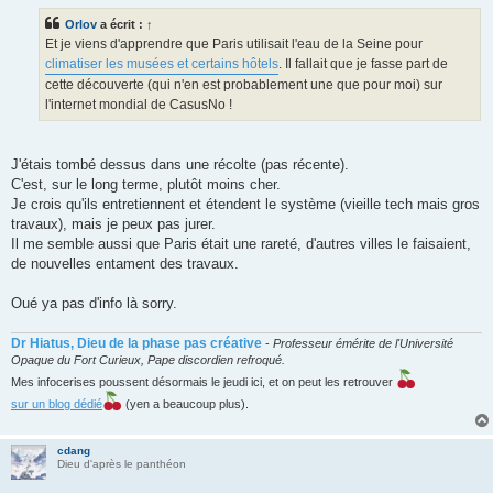
s
s
Orlov
a écrit :
↑
a
g
Et je viens d'apprendre que Paris utilisait l'eau de la Seine pour
e
climatiser les musées et certains hôtels
. Il fallait que je fasse part de
cette découverte (qui n'en est probablement une que pour moi) sur
l'internet mondial de CasusNo !
J'étais tombé dessus dans une récolte (pas récente).
C'est, sur le long terme, plutôt moins cher.
Je crois qu'ils entretiennent et étendent le système (vieille tech mais gros
travaux), mais je peux pas jurer.
Il me semble aussi que Paris était une rareté, d'autres villes le faisaient,
de nouvelles entament des travaux.
Oué ya pas d'info là sorry.
Dr Hiatus, Dieu de la phase pas créative
-
Professeur émérite de l'Université
Opaque du Fort Curieux, Pape discordien refroqué.
Mes infocerises poussent désormais le jeudi ici, et on peut les retrouver
sur un blog dédié
(yen a beaucoup plus).
cdang
Dieu d'après le panthéon