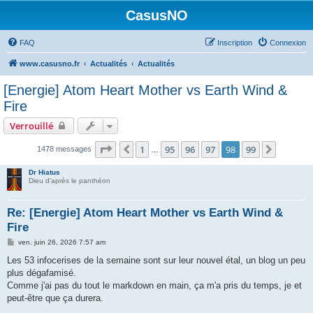
CasusNO
FAQ
Inscription
Connexion
www.casusno.fr
Actualités
Actualités
[Energie] Atom Heart Mother vs Earth Wind &
Fire
Verrouillé
Page
98
sur
99
1
95
96
97
98
99
Précédent
Suivant
1478 messages
…
Dr Hiatus
Dieu d'après le panthéon
Re: [Energie] Atom Heart Mother vs Earth Wind &
Fire
M
ven. juin 26, 2026 7:57 am
e
s
Les 53 infocerises de la semaine sont sur leur nouvel étal, un blog un peu
s
plus dégafamisé.
a
g
Comme j'ai pas du tout le markdown en main, ça m'a pris du temps, je et
e
peut-être que ça durera.