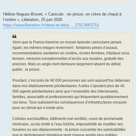
Hélène Nogues-Brunet, « Canicule : en prison, on crève de chaud à
l’ombre »,
Libération
, 25 juin 2026
https://www.liberation.fr/idees-et-deba ... 275CWK5TU/
Alors que la France traverse un nouvel épisode caniculaire jamais
égalé, les mêmes images reviennent : fontaines prises d’assaut,
recommandations sanitaires en continu, écoles fermées, hôpitaux sous
tension, mesures exceptionnelles d’accès aux musées, gratuité des
piscines. Mais un angle mort demeure largement absent du débat
public : la prison.
Pourtant, c’est près de 90 000 personnes qui sont aujourd’hui détenues
dans nos établissements pénitentiaires. A elles s’ajoutent plus de 40
000 agents pénitentiaires ainsi que l’ensemble des intervenants,
familles, associatifs et professionnels qui fréquentent quotidiennement
ces lieux. Tous subissent les conséquences d’infrastructures conçues
pour un climat qui n’existe plus.
Cellules surchauffées, bâtiments mal ventilés, cours de promenade
minérales, accès limité à l’eau fraîche, impossibilité de modifier ses
horaires ou ses déplacements : la prison concentre les vulnérabilités
que le dérèglement climatique rend chaque année plus visibles.