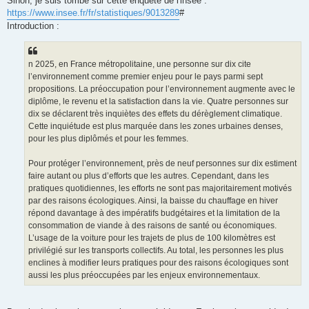
Sinon, je suis tombé sur cette enquête de l'insee :
s
https://www.insee.fr/fr/statistiques/9013289
#
a
g
Introduction :
e
n 2025, en France métropolitaine, une personne sur dix cite
l’environnement comme premier enjeu pour le pays parmi sept
propositions. La préoccupation pour l’environnement augmente avec le
diplôme, le revenu et la satisfaction dans la vie. Quatre personnes sur
dix se déclarent très inquiètes des effets du dérèglement climatique.
Cette inquiétude est plus marquée dans les zones urbaines denses,
pour les plus diplômés et pour les femmes.
Pour protéger l’environnement, près de neuf personnes sur dix estiment
faire autant ou plus d’efforts que les autres. Cependant, dans les
pratiques quotidiennes, les efforts ne sont pas majoritairement motivés
par des raisons écologiques. Ainsi, la baisse du chauffage en hiver
répond davantage à des impératifs budgétaires et la limitation de la
consommation de viande à des raisons de santé ou économiques.
L’usage de la voiture pour les trajets de plus de 100 kilomètres est
privilégié sur les transports collectifs. Au total, les personnes les plus
enclines à modifier leurs pratiques pour des raisons écologiques sont
aussi les plus préoccupées par les enjeux environnementaux.