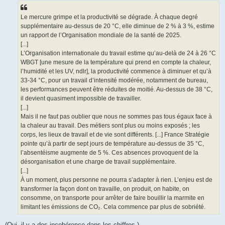
Le mercure grimpe et la productivité se dégrade. À chaque degré
supplémentaire au-dessus de 20 °C, elle diminue de 2 % à 3 %, estime
un rapport de l’Organisation mondiale de la santé de 2025.
[...]
L’Organisation internationale du travail estime qu’au-delà de 24 à 26 °C
WBGT [une mesure de la température qui prend en compte la chaleur,
l’humidité et les UV, ndlr], la productivité commence à diminuer et qu’à
33-34 °C, pour un travail d’intensité modérée, notamment de bureau,
les performances peuvent être réduites de moitié. Au-dessus de 38 °C,
il devient quasiment impossible de travailler.
[...]
Mais il ne faut pas oublier que nous ne sommes pas tous égaux face à
la chaleur au travail. Des métiers sont plus ou moins exposés ; les
corps, les lieux de travail et de vie sont différents. [...] France Stratégie
pointe qu’à partir de sept jours de température au-dessus de 35 °C,
l’absentéisme augmente de 5 %. Ces absences provoquent de la
désorganisation et une charge de travail supplémentaire.
[...]
À un moment, plus personne ne pourra s’adapter à rien. L’enjeu est de
transformer la façon dont on travaille, on produit, on habite, on
consomme, on transporte pour arrêter de faire bouillir la marmite en
limitant les émissions de CO₂. Cela commence par plus de sobriété.
(Oui, il y a des incohérence dans les chiffres.)