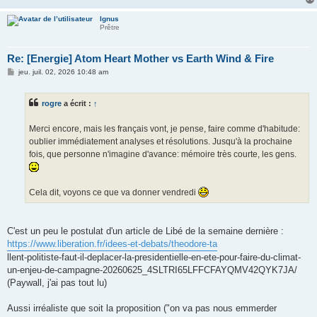
Ignus
Prêtre
Re: [Energie] Atom Heart Mother vs Earth Wind & Fire
M
jeu. juil. 02, 2026 10:48 am
e
s
s
rogre
a écrit :
↑
a
g
e
Merci encore, mais les français vont, je pense, faire comme d'habitude:
oublier immédiatement analyses et résolutions. Jusqu'à la prochaine
fois, que personne n'imagine d'avance: mémoire très courte, les gens.
Cela dit, voyons ce que va donner vendredi
C'est un peu le postulat d'un article de Libé de la semaine dernière :
https://www.liberation.fr/idees-et-debats/theodore-ta
llent-politiste-faut-il-deplacer-la-presidentielle-en-ete-pour-faire-du-climat-
un-enjeu-de-campagne-20260625_4SLTRI65LFFCFAYQMV42QYK7JA/
(Paywall, j'ai pas tout lu)
Aussi irréaliste que soit la proposition ("on va pas nous emmerder