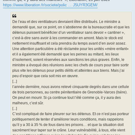
https://www.liberation.fr/societe/polic ... J5UYR3GEM/
De l’eau et des ventilateurs devraient être distribués. Le ministre a
demandé que, sur ce point, on s’abstienne de la bureaucratie et que les
détenus puissent bénéficier d’un ventilateur sans devoir « cantiner »,
c’est-à-dire sans avoir à les commander en amont. Mais le stock est
nettement insuffisant et cela prendra du temps avant d’en avoir assez.
Une attention particulière a été réclamée pour les unités «mère enfant»
et il a également été demandé que les peines au mitard, les lieux
d’isolement, soient réservées aux sanctions les plus graves. Enfin, le
ministre a évoqué des réunions avec les chefs de cours pour faire sortir
plus vite les détenus pour petits délits et atteintes aux biens. Mais j’ai
peu d’espoir que cela soit mis en œuvre.
[...]
l’année dernière, nous avons relevé cinquante degrés dans une cellule
de trois personnes, au centre pénitentiaire de Grenoble-Varces (Isère).
On peut en mourir. Si ça continue tout l’été comme ça, il y aura des
malheurs, c’est sûr.
[...]
C’est compliqué de faire pleurer sur les détenus. Et ce n’est pas porteur
politiquement de tenter d’améliorer leurs conditions, mais rappelons
qu’il y a 30 à 35 % de fous dans les prisons… et que la situation doit
sacrément leur taper sur le crâne. Leur vulnérabilité, à tous, elle vient