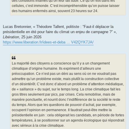
des conditions infâmes qu’on leur fait subir. Ce qu’on voit dans les
cellules, c’est immonde. C’est incompréhensible qu’on puisse laisser
des humains enfermés ainsi, souvent 23 heures sur 24.
Lucas Bretonnier, « Théodore Tallent, politiste : “Faut-il déplacer la
présidentielle en été pour faire du climat un enjeu de campagne ?” »,
Libération
, 25 juin 2026
https://www.liberation.fr/idees-et-deba ... V42QYK7JA/
La majorité des citoyens a conscience qu’il y a un changement
climatique d’origine humaine. Ils expriment d’ailleurs une
préoccupation. Ce n’est pas un déni au sens où on ne voudrait pas
admettre qu’un problème existe, mais plutôt la construction collective
d’un désintérêt. C’est donc d’abord un problème d’attention médiatique,
de « saillance » du sujet, sur le temps long. La crise climatique fait les
gros titres seulement par pics, par crises. Cela remobilise, mais de
manière ponctuelle, et nourrit donc l’indifférence de la société le reste
du temps. Alors que les questions de pouvoir d’achat, par exemple,
occupent l’opinion en permanence. Il faudrait peut-être mettre la
présidentielle en juin : cela obligerait les candidats, en période de fortes
températures, à se positionner sur un agenda écologique qui répondrait
avec sérieux à la crise climatique.