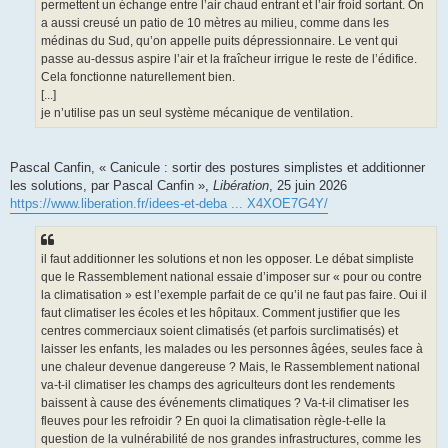
permettent un échange entre l’air chaud entrant et l’air froid sortant. On
a aussi creusé un patio de 10 mètres au milieu, comme dans les
médinas du Sud, qu’on appelle puits dépressionnaire. Le vent qui
passe au-dessus aspire l’air et la fraîcheur irrigue le reste de l’édifice.
Cela fonctionne naturellement bien.
[...]
je n’utilise pas un seul système mécanique de ventilation.
Pascal Canfin, « Canicule : sortir des postures simplistes et additionner
les solutions, par Pascal Canfin »,
Libération
, 25 juin 2026
https://www.liberation.fr/idees-et-deba ... X4XOE7G4Y/
il faut additionner les solutions et non les opposer. Le débat simpliste
que le Rassemblement national essaie d’imposer sur « pour ou contre
la climatisation » est l’exemple parfait de ce qu’il ne faut pas faire. Oui il
faut climatiser les écoles et les hôpitaux. Comment justifier que les
centres commerciaux soient climatisés (et parfois surclimatisés) et
laisser les enfants, les malades ou les personnes âgées, seules face à
une chaleur devenue dangereuse ? Mais, le Rassemblement national
va-t-il climatiser les champs des agriculteurs dont les rendements
baissent à cause des événements climatiques ? Va-t-il climatiser les
fleuves pour les refroidir ? En quoi la climatisation règle-t-elle la
question de la vulnérabilité de nos grandes infrastructures, comme les