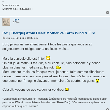
--
Vous êtes mort
[2 points CLETCSOOEF]
rogre
RDieu
Re: [Energie] Atom Heart Mother vs Earth Wind & Fire
M
jeu. juil. 02, 2026 10:32 am
e
s
Bon, je voulais lire attentivement tous les posts que vous avez
s
soigneusement rédigés sur la canicule, mais…
a
g
e
Mais la canicule elle est finie!
On est jeudi matin, il fait 20°, a pu canicule, plus personne n'y pense
plus, ni dans les media ni au bistrot.
Merci encore, mais les français vont, je pense, faire comme d'habitude:
oublier immédiatement analyses et résolutions. Jusqu'à la prochaine fois,
que personne n'imagine d'avance: mémoire très courte, les gens.
Cela dit, voyons ce que va donner vendredi
"Mouvement Minusculiniste" - consiste à défendre les minorités composées d'une seule
personne. Effectif : un adhérent. Mot d'ordre (Pierre Dac) : "Contre tout ce qui est pour,
et pour tout ce qui est contre".