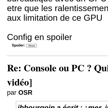
etre que les ralentissement
aux limitation de ce GPU
Config en spoiler
Spoiler:
Re: Console ou PC ? Qui
vidéo]
par
OSR
jbbourgoin
a écrit :
↑
mer. 