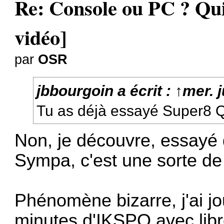
Re: Console ou PC ? Qui
vidéo]
par
OSR
jbbourgoin
a écrit :
↑
mer. 
Tu as déjà essayé
Super8 
Non, je découvre, essayé q
Sympa, c'est une sorte de
Phénomène bizarre, j'ai j
minutes d'IKSPQ avec libr