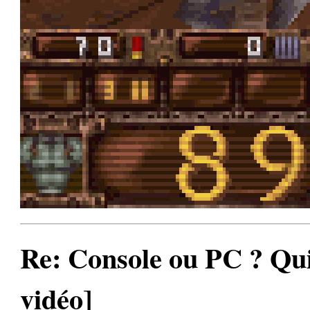
Re: Console ou PC ? Qui
vidéo]