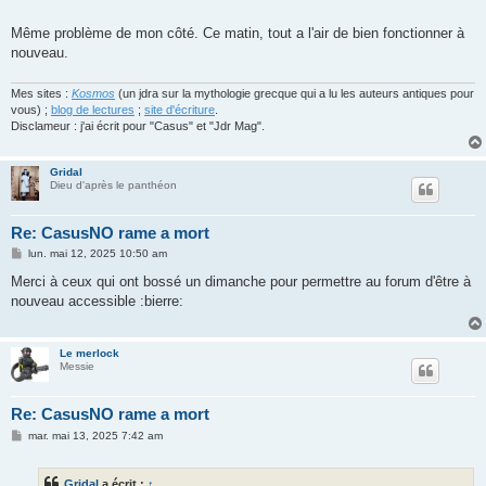
Même problème de mon côté. Ce matin, tout a l'air de bien fonctionner à
nouveau.
Mes sites :
Kosmos
(un jdra sur la mythologie grecque qui a lu les auteurs antiques pour
vous) ;
blog de lectures
;
site d'écriture
.
Disclameur : j'ai écrit pour "Casus" et "Jdr Mag".
Gridal
Dieu d'après le panthéon
Re: CasusNO rame a mort
M
lun. mai 12, 2025 10:50 am
e
s
Merci à ceux qui ont bossé un dimanche pour permettre au forum d'être à
s
nouveau accessible :bierre:
a
g
e
Le merlock
Messie
Re: CasusNO rame a mort
M
mar. mai 13, 2025 7:42 am
e
s
s
Gridal
a écrit :
↑