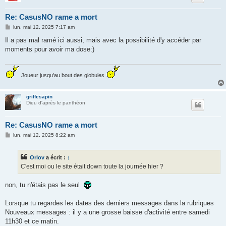
Re: CasusNO rame a mort
M
lun. mai 12, 2025 7:17 am
e
s
Il a pas mal ramé ici aussi, mais avec la possibilité d'y accéder par
s
moments pour avoir ma dose:)
a
g
e
Joueur jusqu'au bout des globules
griffesapin
Dieu d'après le panthéon
Re: CasusNO rame a mort
M
lun. mai 12, 2025 8:22 am
e
s
s
Orlov
a écrit :
↑
a
g
C'est moi ou le site était down toute la journée hier ?
e
non, tu n'étais pas le seul
Lorsque tu regardes les dates des derniers messages dans la rubriques
Nouveaux messages : il y a une grosse baisse d'activité entre samedi
11h30 et ce matin.