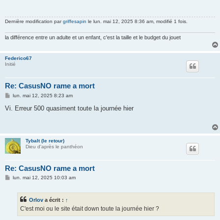
Dernière modification par
griffesapin
le lun. mai 12, 2025 8:36 am, modifié 1 fois.
la différence entre un adulte et un enfant, c'est la taille et le budget du jouet
Federico67
Initié
Re: CasusNO rame a mort
M
lun. mai 12, 2025 8:23 am
e
s
Vi. Erreur 500 quasiment toute la journée hier
s
a
g
e
Tybalt (le retour)
Dieu d'après le panthéon
Re: CasusNO rame a mort
M
lun. mai 12, 2025 10:03 am
e
s
s
Orlov
a écrit :
↑
a
g
C'est moi ou le site était down toute la journée hier ?
e