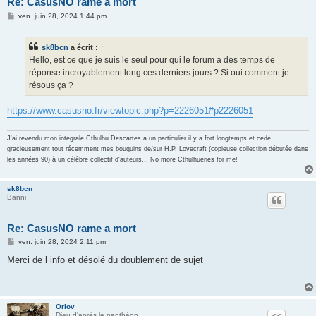
Re: CasusNO rame a mort
M
ven. juin 28, 2024 1:44 pm
e
s
s
sk8bcn
a écrit :
↑
a
g
Hello, est ce que je suis le seul pour qui le forum a des temps de
e
réponse incroyablement long ces derniers jours ? Si oui comment je
résous ça ?
https://www.casusno.fr/viewtopic.php?p=2226051#p2226051
J'ai revendu mon intégrale Cthulhu Descartes à un particulier il y a fort longtemps et cédé
gracieusement tout récemment mes bouquins de/sur H.P. Lovecraft (copieuse collection débutée dans
les années 90) à un célèbre collectif d'auteurs... No more Cthulhueries for me!
sk8bcn
Banni
Re: CasusNO rame a mort
M
ven. juin 28, 2024 2:11 pm
e
s
Merci de l info et désolé du doublement de sujet
s
a
g
e
Orlov
Dieu d'après le panthéon