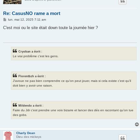
Re: CasusNO rame a mort
M
lun. mai 12, 2025 7:11 am
e
s
C'est moi ou le site était down toute la journée hier ?
s
a
g
e
Cryoban a écrit :
Le vrai problème c'est les gens.
Florentbzh a écrit :
J'avoue ne pas bien comprendre ce qu'on peut jouer, mais si cela existe c'est qu'il
doit bien y avoir une raison.
Mildendo a écrit :
Faire du Jdr c'est prendre une voix bizarre et lancer des dés en racontant qu'on tue
des gobs.
Charly Dean
Dieu des mickeys