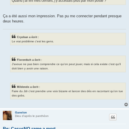
Quand j'ai fini mes cerises, j'y accédais plus par mon poste ?
Ça a été aussi mon impression. Pas pu me connecter pendant presque
deux heures.
Cryoban a écrit :
Le vrai problème c'est les gens.
Florentbzh a écrit :
J'avoue ne pas bien comprendre ce qu'on peut jouer, mais si cela existe c'est qu'il
doit bien y avoir une raison.
Mildendo a écrit :
Faire du Jdr c'est prendre une voix bizarre et lancer des dés en racontant qu'on tue
des gobs.
Ganelon
Dieu d'après le panthéon
Re: CasusNO rame a mort