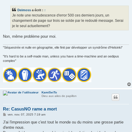
s
s
Deimoss
a écrit :
↑
a
g
Je note une recrudescence d'error 500 ces derniers jours, un
e
changement de page sur trois se solde par le redouté message. Serai
je le seul actuellement?
Non, même problème pour moi.
"Séquestrée et nulle en géographie, elle finit par développer un syndrôme d'Helsinki"
"It's hard to be a self-made man, unless you have a time-machine and an oedipus
complex"
KamiSeiTo
Dieu aux ailes de papillon
Re: CasusNO rame a mort
M
ven. nov. 07, 2025 7:19 am
e
s
J'ai l'impression que c'est tout le monde ou du moins une grosse partie
s
d'entre nous.
a
g