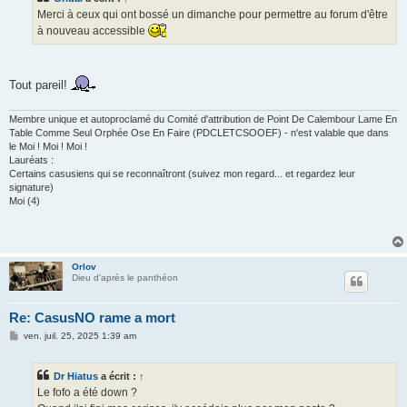
a
g
Merci à ceux qui ont bossé un dimanche pour permettre au forum d'être
e
à nouveau accessible
Tout pareil!
Membre unique et autoproclamé du Comité d'attribution de Point De Calembour Lame En
Table Comme Seul Orphée Ose En Faire (PDCLETCSOOEF) - n'est valable que dans
le Moi ! Moi ! Moi !
Lauréats :
Certains casusiens qui se reconnaîtront (suivez mon regard... et regardez leur
signature)
Moi (4)
Orlov
Dieu d'après le panthéon
Re: CasusNO rame a mort
M
ven. juil. 25, 2025 1:39 am
e
s
s
Dr Hiatus
a écrit :
↑
a
g
Le fofo a été down ?
e