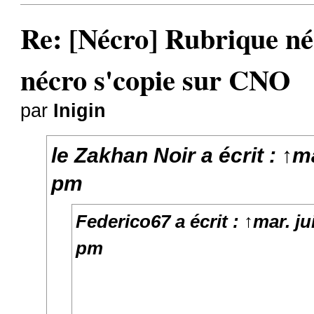
Re: [Nécro] Rubrique néc
nécro s'copie sur CNO
par
Inigin
le Zakhan Noir
a écrit :
↑
ma
pm
Federico67
a écrit :
↑
mar. ju
pm