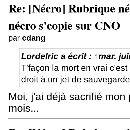
Re: [Nécro] Rubrique néc
nécro s'copie sur CNO
par
cdang
Lordelric
a écrit :
↑
mar. ju
T'façon la mort en vrai c'es
droit à un jet de sauvegard
Moi, j'ai déjà sacrifié mon
mois...