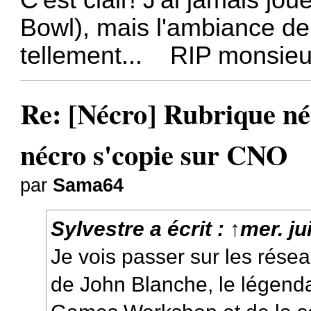
Bowl), mais l'ambiance de l
tellement... RIP monsieu
Re: [Nécro] Rubrique néc
nécro s'copie sur CNO
par
Sama64
Sylvestre
a écrit :
↑
mer. ju
Je vois passer sur les rése
de John Blanche, le légendai