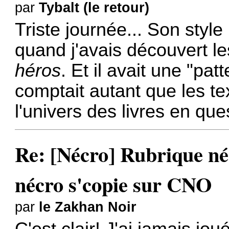
par
Tybalt (le retour)
Triste journée... Son sty
quand j'avais découvert l
héros
. Et il avait une "pat
comptait autant que les te
l'univers des livres en que
Re: [Nécro] Rubrique néc
nécro s'copie sur CNO
par
le Zakhan Noir
C'est clair! J'ai jamais jo