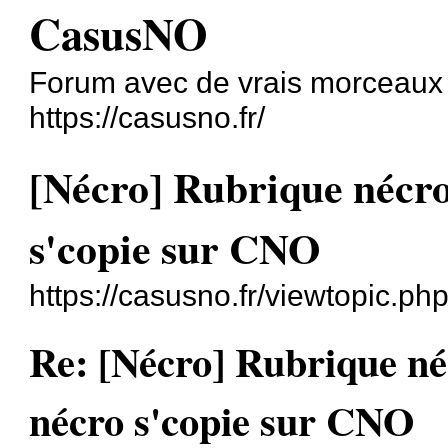
CasusNO
Forum avec de vrais morceaux
https://casusno.fr/
[Nécro] Rubrique nécro-
s'copie sur CNO
https://casusno.fr/viewtopic.p
Re: [Nécro] Rubrique néc
nécro s'copie sur CNO