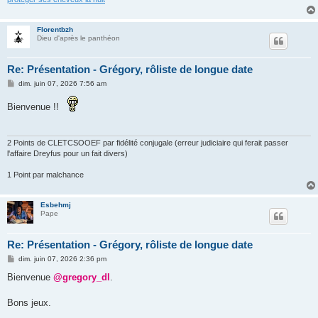
Florentbzh
Dieu d'après le panthéon
Re: Présentation - Grégory, rôliste de longue date
M
dim. juin 07, 2026 7:56 am
e
s
Bienvenue !!
s
a
g
e
2 Points de CLETCSOOEF par fidélité conjugale (erreur judiciaire qui ferait passer
l'affaire Dreyfus pour un fait divers)
1 Point par malchance
Esbehmj
Pape
Re: Présentation - Grégory, rôliste de longue date
M
dim. juin 07, 2026 2:36 pm
e
s
Bienvenue
@gregory_dl
.
s
a
g
Bons jeux.
e