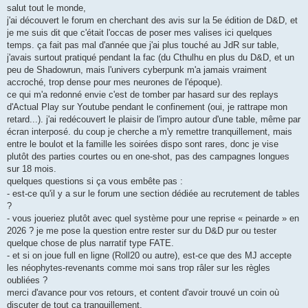
s
salut tout le monde,
s
j'ai découvert le forum en cherchant des avis sur la 5e édition de D&D, et
a
g
je me suis dit que c'était l'occas de poser mes valises ici quelques
e
temps. ça fait pas mal d'année que j'ai plus touché au JdR sur table,
j'avais surtout pratiqué pendant la fac (du Cthulhu en plus du D&D, et un
peu de Shadowrun, mais l'univers cyberpunk m'a jamais vraiment
accroché, trop dense pour mes neurones de l'époque).
ce qui m'a redonné envie c'est de tomber par hasard sur des replays
d'Actual Play sur Youtube pendant le confinement (oui, je rattrape mon
retard...). j'ai redécouvert le plaisir de l'impro autour d'une table, même par
écran interposé. du coup je cherche a m'y remettre tranquillement, mais
entre le boulot et la famille les soirées dispo sont rares, donc je vise
plutôt des parties courtes ou en one-shot, pas des campagnes longues
sur 18 mois.
quelques questions si ça vous embête pas :
- est-ce qu'il y a sur le forum une section dédiée au recrutement de tables
?
- vous joueriez plutôt avec quel système pour une reprise « peinarde » en
2026 ? je me pose la question entre rester sur du D&D pur ou tester
quelque chose de plus narratif type FATE.
- et si on joue full en ligne (Roll20 ou autre), est-ce que des MJ accepte
les néophytes-revenants comme moi sans trop râler sur les règles
oubliées ?
merci d'avance pour vos retours, et content d'avoir trouvé un coin où
discuter de tout ca tranquillement.