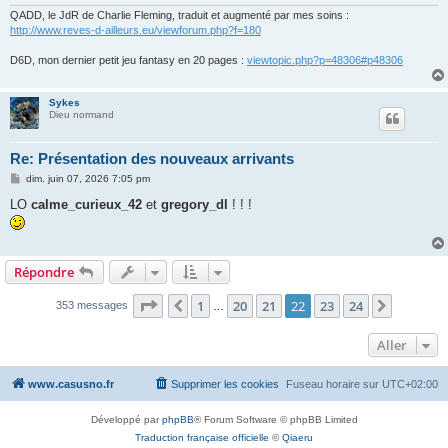
QADD, le JdR de Charlie Fleming, traduit et augmenté par mes soins :
http://www.reves-d-ailleurs.eu/viewforum.php?f=180
D6D, mon dernier petit jeu fantasy en 20 pages :
viewtopic.php?p=48306#p48306
Sykes
Dieu normand
Re: Présentation des nouveaux arrivants
M
dim. juin 07, 2026 7:05 pm
e
s
LO
calme_curieux_42
et
gregory_dl
! ! !
s
a
g
e
Répondre
Page
22
sur
24
1
20
21
22
23
24
Précédent
Suivant
353 messages
…
Aller
www.casusno.fr
Supprimer les cookies
Fuseau horaire sur
UTC+02:00
Développé par
phpBB
® Forum Software © phpBB Limited
Traduction française officielle
©
Qiaeru