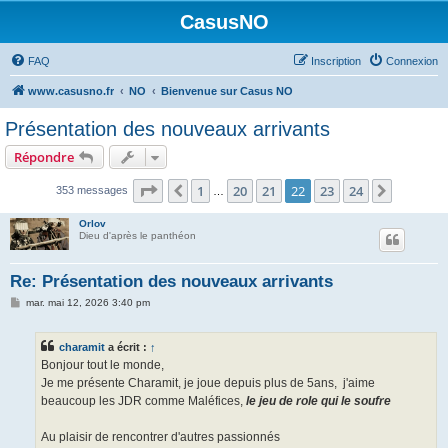
CasusNO
FAQ
Inscription
Connexion
www.casusno.fr
NO
Bienvenue sur Casus NO
Présentation des nouveaux arrivants
Répondre
Page
22
sur
24
1
20
21
22
23
24
Précédent
Suivant
353 messages
…
Orlov
Dieu d'après le panthéon
Re: Présentation des nouveaux arrivants
M
mar. mai 12, 2026 3:40 pm
e
s
s
charamit
a écrit :
↑
a
g
Bonjour tout le monde,
e
Je me présente Charamit, je joue depuis plus de 5ans, j'aime
beaucoup les JDR comme Maléfices,
le jeu de role qui le soufre
Au plaisir de rencontrer d'autres passionnés