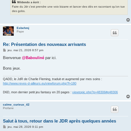
Mildendo a écrit :
Faire du Jdr c'est prendre une voix bizarre et lancer des dés en racontant qu'on tue
des gobs.
Esbehmj
Pape
Re: Présentation des nouveaux arrivants
M
jeu. mai 21, 2026 8:57 pm
e
s
Bienvenue
@Babouliné
par ici.
s
a
g
Bons jeux.
e
QADD, le JdR de Charlie Fleming, traduit et augmenté par mes soins :
http://www.reves-d-ailleurs.eu/viewforum.php?f=180
D6D, mon dernier petit jeu fantasy en 20 pages :
viewtopic.php?p=48306#p48306
calme_curieux_42
Profane
Salut à tous, retour dans le JDR après quelques années
M
jeu. mai 28, 2026 9:11 pm
e