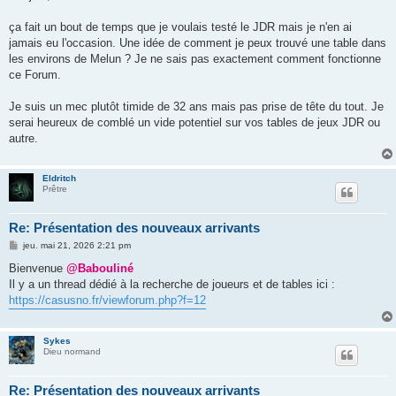
s
a
g
ça fait un bout de temps que je voulais testé le JDR mais je n'en ai
e
jamais eu l'occasion. Une idée de comment je peux trouvé une table dans
les environs de Melun ? Je ne sais pas exactement comment fonctionne
ce Forum.
Je suis un mec plutôt timide de 32 ans mais pas prise de tête du tout. Je
serai heureux de comblé un vide potentiel sur vos tables de jeux JDR ou
autre.
Eldritch
Prêtre
Re: Présentation des nouveaux arrivants
M
jeu. mai 21, 2026 2:21 pm
e
s
Bienvenue
@Babouliné
s
Il y a un thread dédié à la recherche de joueurs et de tables ici :
a
g
https://casusno.fr/viewforum.php?f=12
e
Sykes
Dieu normand
Re: Présentation des nouveaux arrivants