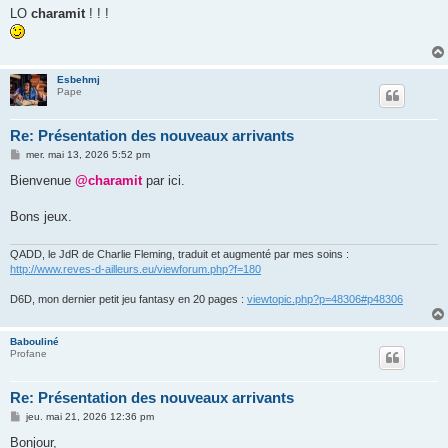
s
LO
charamit
! ! !
s
a
g
e
Esbehmj
Pape
Re: Présentation des nouveaux arrivants
M
mer. mai 13, 2026 5:52 pm
e
s
Bienvenue
@charamit
par ici.
s
a
g
Bons jeux.
e
QADD, le JdR de Charlie Fleming, traduit et augmenté par mes soins :
http://www.reves-d-ailleurs.eu/viewforum.php?f=180
D6D, mon dernier petit jeu fantasy en 20 pages :
viewtopic.php?p=48306#p48306
Babouliné
Profane
Re: Présentation des nouveaux arrivants
M
jeu. mai 21, 2026 12:36 pm
e
s
Bonjour,