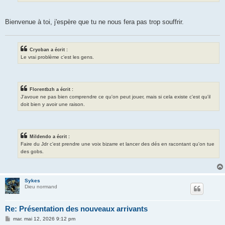
Bienvenue à toi, j'espère que tu ne nous fera pas trop souffrir.
Cryoban a écrit :
Le vrai problème c'est les gens.
Florentbzh a écrit :
J'avoue ne pas bien comprendre ce qu'on peut jouer, mais si cela existe c'est qu'il
doit bien y avoir une raison.
Mildendo a écrit :
Faire du Jdr c'est prendre une voix bizarre et lancer des dés en racontant qu'on tue
des gobs.
Sykes
Dieu normand
Re: Présentation des nouveaux arrivants
M
mar. mai 12, 2026 9:12 pm
e