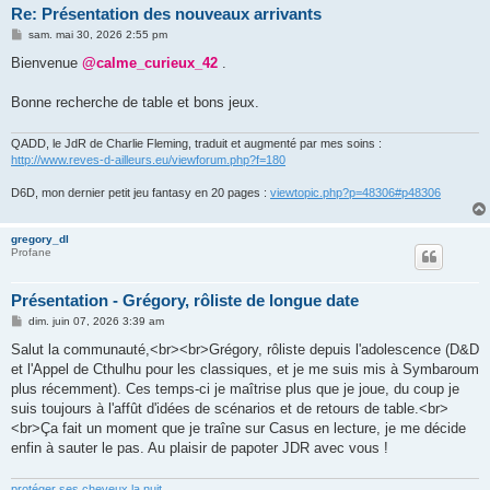
Re: Présentation des nouveaux arrivants
M
sam. mai 30, 2026 2:55 pm
e
s
Bienvenue
@calme_curieux_42
.
s
a
g
Bonne recherche de table et bons jeux.
e
QADD, le JdR de Charlie Fleming, traduit et augmenté par mes soins :
http://www.reves-d-ailleurs.eu/viewforum.php?f=180
D6D, mon dernier petit jeu fantasy en 20 pages :
viewtopic.php?p=48306#p48306
gregory_dl
Profane
Présentation - Grégory, rôliste de longue date
M
dim. juin 07, 2026 3:39 am
e
s
Salut la communauté,<br><br>Grégory, rôliste depuis l'adolescence (D&D
s
et l'Appel de Cthulhu pour les classiques, et je me suis mis à Symbaroum
a
g
plus récemment). Ces temps-ci je maîtrise plus que je joue, du coup je
e
suis toujours à l'affût d'idées de scénarios et de retours de table.<br>
<br>Ça fait un moment que je traîne sur Casus en lecture, je me décide
enfin à sauter le pas. Au plaisir de papoter JDR avec vous !
protéger ses cheveux la nuit