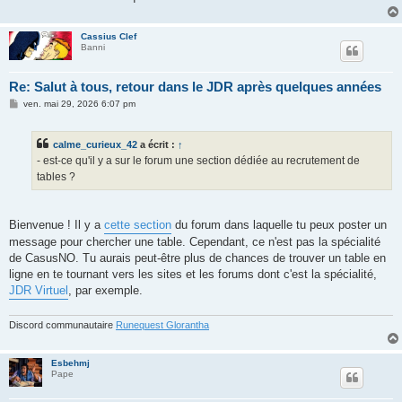
Cassius Clef
Banni
Re: Salut à tous, retour dans le JDR après quelques années
M
ven. mai 29, 2026 6:07 pm
e
s
s
calme_curieux_42
a écrit :
↑
a
g
- est-ce qu'il y a sur le forum une section dédiée au recrutement de
e
tables ?
Bienvenue ! Il y a
cette section
du forum dans laquelle tu peux poster un
message pour chercher une table. Cependant, ce n'est pas la spécialité
de CasusNO. Tu aurais peut-être plus de chances de trouver un table en
ligne en te tournant vers les sites et les forums dont c'est la spécialité,
JDR Virtuel
, par exemple.
Discord communautaire
Runequest Glorantha
Esbehmj
Pape