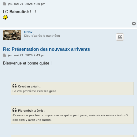
M
jeu. mai 21, 2026 6:26 pm
e
s
LO
Babouliné
! ! !
s
a
g
e
Orlov
Dieu d'après le panthéon
Re: Présentation des nouveaux arrivants
M
jeu. mai 21, 2026 7:43 pm
e
s
Bienvenue et bonne quête !
s
a
g
e
Cryoban a écrit :
Le vrai problème c'est les gens.
Florentbzh a écrit :
J'avoue ne pas bien comprendre ce qu'on peut jouer, mais si cela existe c'est qu'il
doit bien y avoir une raison.