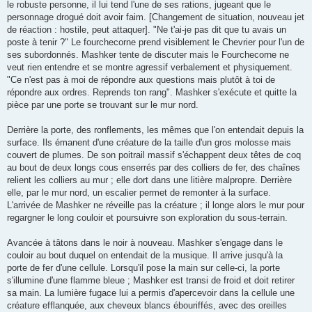
le robuste personne, il lui tend l'une de ses rations, jugeant que le
personnage drogué doit avoir faim. [Changement de situation, nouveau jet
de réaction : hostile, peut attaquer]. "Ne t'ai-je pas dit que tu avais un
poste à tenir ?" Le fourchecorne prend visiblement le Chevrier pour l'un de
ses subordonnés. Mashker tente de discuter mais le Fourchecorne ne
veut rien entendre et se montre agressif verbalement et physiquement.
"Ce n'est pas à moi de répondre aux questions mais plutôt à toi de
répondre aux ordres. Reprends ton rang". Mashker s'exécute et quitte la
pièce par une porte se trouvant sur le mur nord.
Derrière la porte, des ronflements, les mêmes que l'on entendait depuis la
surface. Ils émanent d'une créature de la taille d'un gros molosse mais
couvert de plumes. De son poitrail massif s'échappent deux têtes de coq
au bout de deux longs cous enserrés par des colliers de fer, des chaînes
relient les colliers au mur ; elle dort dans une litière malpropre. Derrière
elle, par le mur nord, un escalier permet de remonter à la surface.
L'arrivée de Mashker ne réveille pas la créature ; il longe alors le mur pour
regargner le long couloir et poursuivre son exploration du sous-terrain.
Avancée à tâtons dans le noir à nouveau. Mashker s'engage dans le
couloir au bout duquel on entendait de la musique. Il arrive jusqu'à la
porte de fer d'une cellule. Lorsqu'il pose la main sur celle-ci, la porte
s'illumine d'une flamme bleue ; Mashker est transi de froid et doit retirer
sa main. La lumière fugace lui a permis d'apercevoir dans la cellule une
créature efflanquée, aux cheveux blancs ébouriffés, avec des oreilles