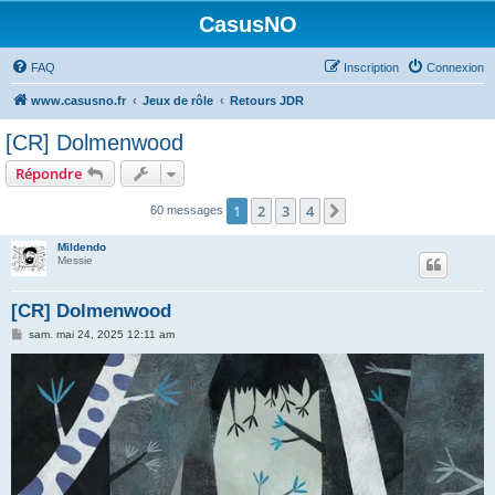
CasusNO
FAQ
Inscription
Connexion
www.casusno.fr
Jeux de rôle
Retours JDR
[CR] Dolmenwood
Répondre
1
2
3
4
Suivant
60 messages
Mildendo
Messie
[CR] Dolmenwood
M
sam. mai 24, 2025 12:11 am
e
s
s
a
g
e