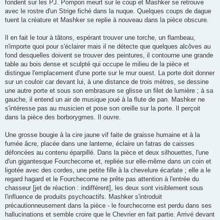
fondent sur les PJ. Pompon meurt sur le coup et Mashker se retrouve
avec le rostre d'un Strige fiché dans la nuque. Quelques coups de dague
tuent la créature et Mashker se replie à nouveau dans la pièce obscure.
Il en fait le tour à tâtons, espérant trouver une torche, un flambeau,
n'importe quoi pour s'éclairer mais il ne détecte que quelques alcôves au
fond desquelles doivent se trouver des peintures, il contourne une grande
table au bois dense et sculpté qui occupe le milieu de la pièce et
distingue l'emplacement d'une porte sur le mur ouest. La porte doit donner
sur un couloir car devant lui, à une distance de trois mètres, se dessine
une autre porte et sous son embrasure se glisse un filet de lumière ; à sa
gauche, il entend un air de musique joué à la flute de pan. Mashker ne
s'intéresse pas au musicien et pose son oreille sur la porte. Il perçoit
dans la pièce des borborygmes. Il ouvre.
Une grosse bougie à la cire jaune vif faite de graisse humaine et à la
fumée âcre, placée dans une lanterne, éclaire un fatras de caisses
défoncées au contenu éparpillé. Dans la pièce et deux silhouettes, l'une
d'un gigantesque Fourchecorne et, repliée sur elle-même dans un coin et
ligotée avec des cordes, une petite fille à la chevelure écarlate ; elle a le
regard hagard et le Fourchecorne ne prête pas attention à l'entrée du
chasseur [jet de réaction : indifférent], les deux sont visiblement sous
l'influence de produits psychoactifs. Mashker s'introduit
précautionneusement dans la pièce - le fourchecorne est perdu dans ses
hallucinations et semble croire que le Chevrier en fait partie. Arrivé devant