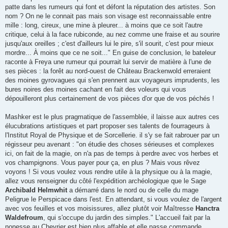
patte dans les rumeurs qui font et défont la réputation des artistes. Son
nom ? On ne le connait pas mais son visage est reconnaissable entre
mille : long, cireux, une mine à pleurer... à moins que ce soit l'autre
critique, celui à la face rubiconde, au nez comme une fraise et au sourire
jusqu'aux oreilles ; c'est d'ailleurs lui le pire, s'il sourit, c'est pour mieux
mordre... À moins que ce ne soit..." En guise de conclusion, le bateleur
raconte à Freya une rumeur qui pourrait lui servir de matière à l'une de
ses pièces : la forêt au nord-ouest de Château Brackenwold erreraient
des moines gyrovagues qui s'en prennent aux voyageurs imprudents, les
bures noires des moines cachant en fait des voleurs qui vous
dépouilleront plus certainement de vos pièces d'or que de vos péchés !
Mashker est le plus pragmatique de l'assemblée, il laisse aux autres ces
élucubrations artistiques et part proposer ses talents de fourrageurs à
l'Institut Royal de Physique et de Sorcellerie. il s'y se fait rabrouer par un
régisseur peu avenant : "on étudie des choses sérieuses et complexes
ici, on fait de la magie, on n'a pas de temps à perdre avec vos herbes et
vos champignons. Vous payer pour ça, en plus ? Mais vous rêvez
voyons ! Si vous voulez vous rendre utile à la physique ou à la magie,
allez vous renseigner du côté l'expédition archéologique que le Sage
Archibald Helmwhit
a démarré dans le nord ou de celle du mage
Peligrue le Perspicace dans l'est. En attendant, si vous voulez de l'argent
avec vos feuilles et vos moisissures, allez plutôt voir Maîtresse
Hanctra
Waldefroum
, qui s'occupe du jardin des simples." L'accueil fait par la
nonesse au Chevrier est bien plus affable et elle passe commande