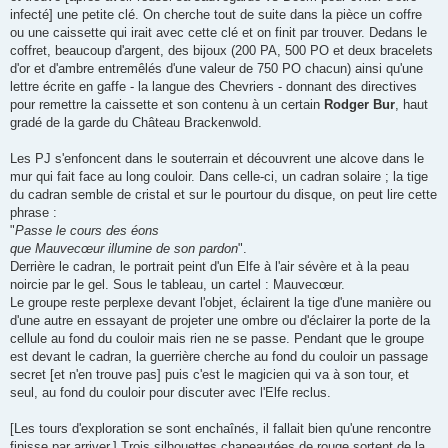
infecté] une petite clé. On cherche tout de suite dans la pièce un coffre
ou une caissette qui irait avec cette clé et on finit par trouver. Dedans le
coffret, beaucoup d'argent, des bijoux (200 PA, 500 PO et deux bracelets
d'or et d'ambre entremêlés d'une valeur de 750 PO chacun) ainsi qu'une
lettre écrite en gaffe - la langue des Chevriers - donnant des directives
pour remettre la caissette et son contenu à un certain
Rodger Bur
, haut
gradé de la garde du Château Brackenwold.
Les PJ s'enfoncent dans le souterrain et découvrent une alcove dans le
mur qui fait face au long couloir. Dans celle-ci, un cadran solaire ; la tige
du cadran semble de cristal et sur le pourtour du disque, on peut lire cette
phrase :
"
Passe le cours des éons
que Mauvecœur illumine de son pardon
".
Derrière le cadran, le portrait peint d'un Elfe à l'air sévère et à la peau
noircie par le gel. Sous le tableau, un cartel : Mauvecœur.
Le groupe reste perplexe devant l'objet, éclairent la tige d'une manière ou
d'une autre en essayant de projeter une ombre ou d'éclairer la porte de la
cellule au fond du couloir mais rien ne se passe. Pendant que le groupe
est devant le cadran, la guerrière cherche au fond du couloir un passage
secret [et n'en trouve pas] puis c'est le magicien qui va à son tour, et
seul, au fond du couloir pour discuter avec l'Elfe reclus.
[Les tours d'exploration se sont enchaînés, il fallait bien qu'une rencontre
finisse par arriver.] Trois silhouettes chapeautées de rouge sortent de la