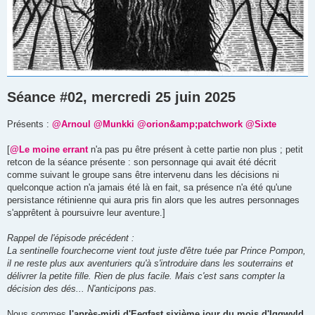
Séance #02, mercredi 25 juin 2025
Présents :
@Arnoul
@Munkki
@orion&amp;patchwork
@Sixte
[
@Le moine errant
n'a pas pu être présent à cette partie non plus ; petit
retcon de la séance présente : son personnage qui avait été décrit
comme suivant le groupe sans être intervenu dans les décisions ni
quelconque action n'a jamais été là en fait, sa présence n'a été qu'une
persistance rétinienne qui aura pris fin alors que les autres personnages
s'apprêtent à poursuivre leur aventure.]
Rappel de l'épisode précédent :
La sentinelle fourchecorne vient tout juste d'être tuée par Prince Pompon,
il ne reste plus aux aventuriers qu'à s'introduire dans les souterrains et
délivrer la petite fille. Rien de plus facile. Mais c'est sans compter la
décision des dés... N'anticipons pas.
Nous sommes
l'après-midi d'Eegfast sixième jour du mois d'Iggwyld