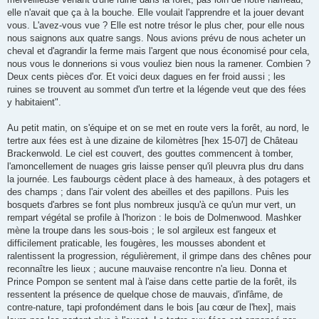
elle n'avait que ça à la bouche. Elle voulait l'apprendre et la jouer devant
vous. L'avez-vous vue ? Elle est notre trésor le plus cher, pour elle nous
nous saignons aux quatre sangs. Nous avions prévu de nous acheter un
cheval et d'agrandir la ferme mais l'argent que nous économisé pour cela,
nous vous le donnerions si vous vouliez bien nous la ramener. Combien ?
Deux cents pièces d'or. Et voici deux dagues en fer froid aussi ; les
ruines se trouvent au sommet d'un tertre et la légende veut que des fées
y habitaient".
Au petit matin, on s'équipe et on se met en route vers la forêt, au nord, le
tertre aux fées est à une dizaine de kilomètres [hex 15-07] de Château
Brackenwold. Le ciel est couvert, des gouttes commencent à tomber,
l'amoncellement de nuages gris laisse penser qu'il pleuvra plus dru dans
la journée. Les faubourgs cèdent place à des hameaux, à des potagers et
des champs ; dans l'air volent des abeilles et des papillons. Puis les
bosquets d'arbres se font plus nombreux jusqu'à ce qu'un mur vert, un
rempart végétal se profile à l'horizon : le bois de Dolmenwood. Mashker
mène la troupe dans les sous-bois ; le sol argileux est fangeux et
difficilement praticable, les fougères, les mousses abondent et
ralentissent la progression, régulièrement, il grimpe dans des chênes pour
reconnaître les lieux ; aucune mauvaise rencontre n'a lieu. Donna et
Prince Pompon se sentent mal à l'aise dans cette partie de la forêt, ils
ressentent la présence de quelque chose de mauvais, d'infâme, de
contre-nature, tapi profondément dans le bois [au cœur de l'hex], mais