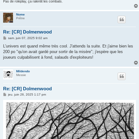
Pas de roleplay, ça ralentit les combats.
Nome
Prêtre
Re: [CR] Dolmenwood
M
sam. juin 07, 2025 9:02 am
e
s
L'univers est quand même très cool. J'attends la suite. Et j'aime bien les
s
200 po "qu'on avait gardé pour sortir de la misère"; j'espère que les
a
g
joueurs culpabilisent à fond, salauds d'exploiteurs!
e
Mildendo
Messie
Re: [CR] Dolmenwood
M
jeu. juin 26, 2025 1:17 pm
e
s
s
a
g
e