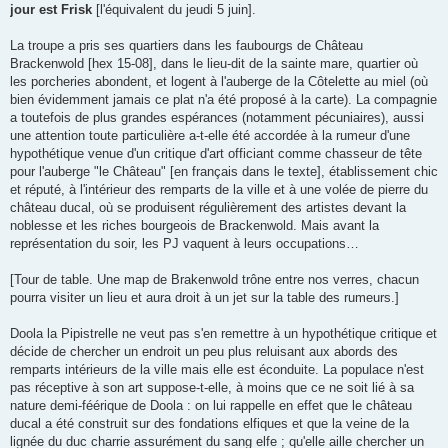
jour est Frisk
[l'équivalent du jeudi 5 juin].
La troupe a pris ses quartiers dans les faubourgs de Château
Brackenwold [hex 15-08], dans le lieu-dit de la sainte mare, quartier où
les porcheries abondent, et logent à l'auberge de la Côtelette au miel (où
bien évidemment jamais ce plat n'a été proposé à la carte). La compagnie
a toutefois de plus grandes espérances (notamment pécuniaires), aussi
une attention toute particulière a-t-elle été accordée à la rumeur d'une
hypothétique venue d'un critique d'art officiant comme chasseur de tête
pour l'auberge "le Château" [en français dans le texte], établissement chic
et réputé, à l'intérieur des remparts de la ville et à une volée de pierre du
château ducal, où se produisent régulièrement des artistes devant la
noblesse et les riches bourgeois de Brackenwold. Mais avant la
représentation du soir, les PJ vaquent à leurs occupations…
[Tour de table. Une map de Brakenwold trône entre nos verres, chacun
pourra visiter un lieu et aura droit à un jet sur la table des rumeurs.]
Doola la Pipistrelle ne veut pas s'en remettre à un hypothétique critique et
décide de chercher un endroit un peu plus reluisant aux abords des
remparts intérieurs de la ville mais elle est éconduite. La populace n'est
pas réceptive à son art suppose-t-elle, à moins que ce ne soit lié à sa
nature demi-féérique de Doola : on lui rappelle en effet que le château
ducal a été construit sur des fondations elfiques et que la veine de la
lignée du duc charrie assurément du sang elfe ; qu'elle aille chercher un