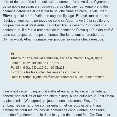
père et de ses frères il ne soit tué au combat, l'a élevé dans l'ignorance
de sa noble naissance et de son titre de chevalier. La vérité prend des
chemins détournés et c'est par la bouche d'une sorcière, la vile
Joab
Elfwit
, que lui a été révélé son auguste lignage. Effrayé, tant par cette
révélation que par la porteuse de celle-ci, Albarn a volé à la sybille une
poupée d'osier et s'est enfui. La culpabilité, le désarroi l'ont conduit à
confesse où il a fait la rencontre de la nonnesse Freya qui l'a alors enrôlé
dans ses projets de troupe itinérante. Sur les chemins forestiers de
Dolmenwood, Albarn compte bien prouver sa valeur chevaleresque.
Albarn
, 27 ans, chevalier humain, ancien bûcheron, Loyal, signe
lunaire : chevalier, pleine lune, niv. 1
For15 Int9 Sag9 Dex10 Con10 Cha13
Il croit que les fées volent les âmes des humains.
Dans la troupe, il joue les rôles de Matamore ou de jeune premier.
Quelle est cette musique guillerette et entraînante, cet air de flûte qui
pénètre nos oreilles et fait son chemin jusqu'à nos guibolles ? C'est Doola
la pipisterelle [Woodgrue] qui joue de son instrument. Freya l'a
embauchée sur la foi de son air enfantin et curieux, espérant ainsi
prendre de court les troupes de comédiens concurrentes, sans faire
attention à la flamme tapie dans les yeux de la demi-fée. Car Doola est