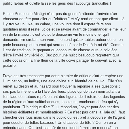
public là-bas et qu'elle laisse les gens des faubourgs tranquilles !
Prince Pompon le Mistigri n'est pas du genre à attendre l'arrivée d'un
chasseur de tête pour aller au "château" et s'y rend en tant que client. Là,
il y trouve un luxe, un calme, une volupté dont il espère faire son
quotidien mais il reste lucide et se ravise avant de commander le meilleur
vin de la maison, c'est plutôt le deuxième vin le moins cher qu'il
demande. En sirotant son verre, il entend qu'aux tables autour de lui, on
parle beaucoup du tournoi qui sera donné par le Duc à la mi-été. Comme
il est de tradition, le gagnant du concours de chasse aura le privilège
d'être l'invité privilégié du Duc pour une nuit ; beaucoup regrettent qu'à
cette occasion, la fine fleur de la ville doive partager le couvert avec la
piétaille.
Freya est très tracassée par cette histoire de critique d'art et espère une
illumination, un indice, une aide divine sur l'identité de celui-ci. Elle s'en
remet au destin et au hasard pour trouver la réponse à ses questions ;
ses pas la mènent à la Haie des fous, place qui doit son nom autant à
l'enfilade de statues représentant des figures de l'histoire et des légendes
de la région qu'aux saltimbanques, jongleurs, cracheurs de feu qui s'y
produisent. "Un critique d'art ?" lui répond-on, "payer pour écouter des
histoires édifiantes et moralisatrices ? Ce n'est pas dans la Haie qu'il faut
chercher des fous mais dans le public qui est prêt à débourser de l'argent
pour écouter de telles fadaises ! Un chasseur de tête ? Oui, on en a
entendu parler. On n'est pas sûr de son identité mais on reconnaît sa