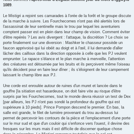
1089
.
Le Mistigri a rejoint ses camarades à l'orée de la forêt et le groupe discute
de la marche à suivre. Les Fourchecornes n'ont pas été alertés lors de
l'assassinat de leur sentinelle mais le trou par lequel les aventuriers
comptent passer est en plein dans leur champ de vision. Comment éviter
d'être repérés ? Les avis divergent : l'attaque, la discrétion ? Le choix se
porte finalement sur une diversion : Mashker le chasseur possède un
faucon apprivoisé qui lui obéit au doigt et à l'œil, il lui demande d'aller
lâcher des cailloux dans la direction opposée à celle que les PJ veulent
emprunter. Le rapace s'élance et le plan marche à merveille, l'attention
des créatures est détournée par les bruits et ils perçoivent même l'oiseau
qu'ils décident pour en faire leur dîner ; ils s'éloignent de leur campement
laissant le champ libre aux PJ.
Une corde est enroulée autour de ruines d'un muret et lancée dans le
gouffre [la sitiation est hasardeuse, on doit faire vite au risque d'être
surpris par les Fourchecornes, tout le monde devra réussir un test de Dex
[par ailleurs, les PJ n'ont pas sondé la profondeur du gouffre qui est
supérieure à 10 pieds]. Prince Pompon descend le premier. En bas, la
salle est grande, le filet de lumière provenant du trou au-dessus lui
permet de percevoir les contours de la pièce et l'emplacement d'une porte
sur le mur sud et que d'un couloir qui s'enfonce vers l'ouest, il devine des
fresques sur les murs mais il est difficile de discerner quelque chose