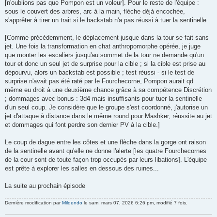
[n'oublions pas que Pompon est un voleur]. Pour le reste de l'équipe :
sous le couvert des arbres, arc à la main, flèche déjà encochée,
s'apprêter à tirer un trait si le backstab n'a pas réussi à tuer la sentinelle.
[Comme précédemment, le déplacement jusque dans la tour se fait sans
jet. Une fois la transformation en chat anthropomorphe opérée, je juge
que monter les escaliers jusqu'au sommet de la tour ne demande qu'un
tour et donc un seul jet de surprise pour la cible ; si la cible est prise au
dépourvu, alors un backstab est possible ; test réussi - si le test de
surprise n'avait pas été raté par le Fourchecorne, Pompon aurait qd
même eu droit à une deuxième chance grâce à sa compétence Discrétion
; dommages avec bonus : 3d4 mais insuffisants pour tuer la sentinelle
d'un seul coup. Je considère que le groupe s'est coordonné, j'autorise un
jet d'attaque à distance dans le même round pour Mashker, réussite au jet
et dommages qui font perdre son dernier PV à la cible.]
Le coup de dague entre les côtes et une flèche dans la gorge ont raison
de la sentinelle avant qu'elle ne donne l'alerte [les quatre Fourchecornes
de la cour sont de toute façon trop occupés par leurs libations]. L'équipe
est prête à explorer les salles en dessous des ruines...
La suite au prochain épisode
Dernière modification par
Mildendo
le sam. mars 07, 2026 6:26 pm, modifié 7 fois.