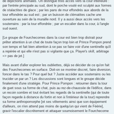
de déjections animales. On distingue trois accès vers la cour intérieure :
par l'entrée principale au sud, dont le porche vouté est sculpté aux formes
de stalactites de glace ; par les pans de mur effondrés aux abords de la
tour effondrée au sud est ; par un buisson de clématites cache une
ouverture au sein de la muraille nord. Il y a aussi deux accès vers les
souterrains : par la tour effondrée ; par un escalier dans la cour, à l'angle
sud ouest.
[Le groupe de Fourchecornes dans la cour est bien trop distrait pour
prêter attention à un chat de toute façon trop loin et Prince Pompon prend
son temps et fait bien attention à se pas se faire voir d'une sentinelle qu'il
a repérée et qui elle n'est pas si vigilante que ça. Player's skill, arbitrage
=> pas de jet.]
Mais avant d'aller explorer les oubliettes, déjà se décider de ce qu'on fait
des Fourchecornes en surface. Doit-on se montrer discret, faire diversion,
foncer dans le tas ? Pour quel but ? Juste accéder aux souterrains ou les
trucider un par un ? Les discussions sont longues et le groupe décide
finalement d'une stratégie. Pour Prince Pompon : retourner dans la tour
de guet sous sa forme de chat, puis au rez-de-chaussée de l'édifice, dans
un recoin sombre et tout évitant les regards de la sentinelle (qui de toute
façon regarde à distance du fortin et non à l'intérieur de la tour) reprendre
sa forme anthropomorphe [et ses vêtements ainsi que son équipement
d'ailleurs, on n'en attend pas moins de quelqu'un qui vient de Féérie],
gravir l'escalier discrètement et attaquer sournoisement le Fourchecorne