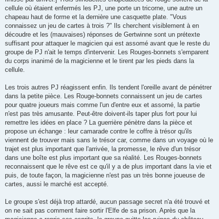
cellule où étaient enfermés les PJ, une porte un tricorne, une autre un
chapeau haut de forme et la dernière une casquette plate. "Vous
connaissez un jeu de cartes à trois ?" Ils cherchent visiblement à en
découdre et les (mauvaises) réponses de Gertwinne sont un prétexte
suffisant pour attaquer le magicien qui est assomé avant que le reste du
groupe de PJ n'ait le temps d'intervenir. Les Rouges-bonnets s'emparent
du corps inanimé de la magicienne et le tirent par les pieds dans la
cellule.
Les trois autres PJ réagissent enfin. Ils tendent l'oreille avant de pénétrer
dans la petite pièce. Les Rouge-bonnets connaissent un jeu de cartes
pour quatre joueurs mais comme l'un d'entre eux et assomé, la partie
n'est pas très amusante. Peut-être doivent-ils taper plus fort pour lui
remettre les idées en place ? La guerrière pénètre dans la pièce et
propose un échange : leur camarade contre le coffre à trésor qu'ils
viennent de trouver mais sans le trésor car, comme dans un voyage où le
trajet est plus important que l'arrivée, la promesse, le rêve d'un trésor
dans une boîte est plus important que sa réalité. Les Rouges-bonnets
reconnaissent que le rêve est ce qu'il y a de plus important dans la vie et
puis, de toute façon, la magicienne n'est pas un très bonne joueuse de
cartes, aussi le marché est accepté.
Le groupe s'est déjà trop attardé, aucun passage secret n'a été trouvé et
on ne sait pas comment faire sortir l'Elfe de sa prison. Après que la