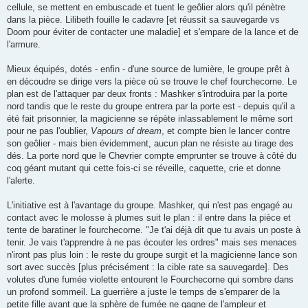
cellule, se mettent en embuscade et tuent le geôlier alors qu'il pénètre
dans la pièce. Lilibeth fouille le cadavre [et réussit sa sauvegarde vs
Doom pour éviter de contacter une maladie] et s'empare de la lance et de
l'armure.
Mieux équipés, dotés - enfin - d'une source de lumière, le groupe prêt à
en découdre se dirige vers la pièce où se trouve le chef fourchecorne. Le
plan est de l'attaquer par deux fronts : Mashker s'introduira par la porte
nord tandis que le reste du groupe entrera par la porte est - depuis qu'il a
été fait prisonnier, la magicienne se répète inlassablement le même sort
pour ne pas l'oublier,
Vapours of dream
, et compte bien le lancer contre
son geôlier - mais bien évidemment, aucun plan ne résiste au tirage des
dés. La porte nord que le Chevrier compte emprunter se trouve à côté du
coq géant mutant qui cette fois-ci se réveille, caquette, crie et donne
l'alerte.
L'initiative est à l'avantage du groupe. Mashker, qui n'est pas engagé au
contact avec le molosse à plumes suit le plan : il entre dans la pièce et
tente de baratiner le fourchecorne. "Je t'ai déjà dit que tu avais un poste à
tenir. Je vais t'apprendre à ne pas écouter les ordres" mais ses menaces
n'iront pas plus loin : le reste du groupe surgit et la magicienne lance son
sort avec succès [plus précisément : la cible rate sa sauvegarde]. Des
volutes d'une fumée violette entourent le Fourchecorne qui sombre dans
un profond sommeil. La guerrière a juste le temps de s'emparer de la
petite fille avant que la sphère de fumée ne gagne de l'ampleur et