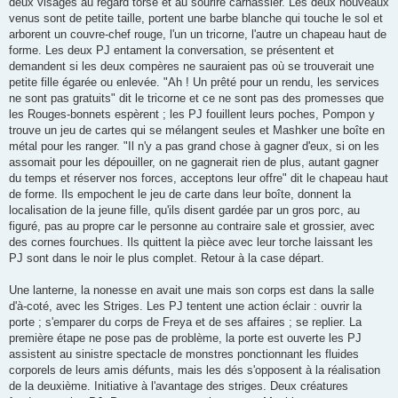
deux visages au regard torse et au sourire carnassier. Les deux nouveaux
venus sont de petite taille, portent une barbe blanche qui touche le sol et
arborent un couvre-chef rouge, l'un un tricorne, l'autre un chapeau haut de
forme. Les deux PJ entament la conversation, se présentent et
demandent si les deux compères ne sauraient pas où se trouverait une
petite fille égarée ou enlevée. "Ah ! Un prêté pour un rendu, les services
ne sont pas gratuits" dit le tricorne et ce ne sont pas des promesses que
les Rouges-bonnets espèrent ; les PJ fouillent leurs poches, Pompon y
trouve un jeu de cartes qui se mélangent seules et Mashker une boîte en
métal pour les ranger. "Il n'y a pas grand chose à gagner d'eux, si on les
assomait pour les dépouiller, on ne gagnerait rien de plus, autant gagner
du temps et réserver nos forces, acceptons leur offre" dit le chapeau haut
de forme. Ils empochent le jeu de carte dans leur boîte, donnent la
localisation de la jeune fille, qu'ils disent gardée par un gros porc, au
figuré, pas au propre car le personne au contraire sale et grossier, avec
des cornes fourchues. Ils quittent la pièce avec leur torche laissant les
PJ sont dans le noir le plus complet. Retour à la case départ.
Une lanterne, la nonesse en avait une mais son corps est dans la salle
d'à-coté, avec les Striges. Les PJ tentent une action éclair : ouvrir la
porte ; s'emparer du corps de Freya et de ses affaires ; se replier. La
première étape ne pose pas de problème, la porte est ouverte les PJ
assistent au sinistre spectacle de monstres ponctionnant les fluides
corporels de leurs amis défunts, mais les dés s'opposent à la réalisation
de la deuxième. Initiative à l'avantage des striges. Deux créatures