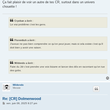
s
Ça fait plaisir de voir un autre de tes CR, surtout dans un univers
s
chouette !
a
g
e
Cryoban a écrit :
Le vrai problème c'est les gens.
Florentbzh a écrit :
J'avoue ne pas bien comprendre ce qu'on peut jouer, mais si cela existe c'est qu'il
doit bien y avoir une raison.
Mildendo a écrit :
Faire du Jdr c'est prendre une voix bizarre et lancer des dés en racontant qu'on tue
des gobs.
Mildendo
Messie
Re: [CR] Dolmenwood
M
ven. juin 06, 2025 9:27 pm
e
s