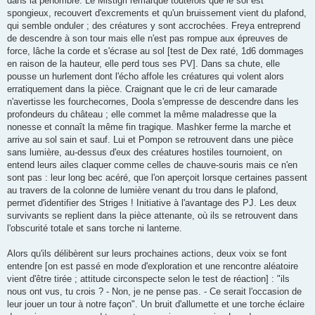
dans la pénombre. Le Mistigri remarque toutefois que le sol est
spongieux, recouvert d'excrements et qu'un bruissement vient du plafond,
qui semble onduler ; des créatures y sont accrochées. Freya entreprend
de descendre à son tour mais elle n'est pas rompue aux épreuves de
force, lâche la corde et s'écrase au sol [test de Dex raté, 1d6 dommages
en raison de la hauteur, elle perd tous ses PV]. Dans sa chute, elle
pousse un hurlement dont l'écho affole les créatures qui volent alors
erratiquement dans la pièce. Craignant que le cri de leur camarade
n'avertisse les fourchecornes, Doola s'empresse de descendre dans les
profondeurs du château ; elle commet la même maladresse que la
nonesse et connaît la même fin tragique. Mashker ferme la marche et
arrive au sol sain et sauf. Lui et Pompon se retrouvent dans une pièce
sans lumière, au-dessus d'eux des créatures hostiles tournoient, on
entend leurs ailes claquer comme celles de chauve-souris mais ce n'en
sont pas : leur long bec acéré, que l'on aperçoit lorsque certaines passent
au travers de la colonne de lumière venant du trou dans le plafond,
permet d'identifier des Striges ! Initiative à l'avantage des PJ. Les deux
survivants se replient dans la pièce attenante, où ils se retrouvent dans
l'obscurité totale et sans torche ni lanterne.
Alors qu'ils délibèrent sur leurs prochaines actions, deux voix se font
entendre [on est passé en mode d'exploration et une rencontre aléatoire
vient d'être tirée ; attitude circonspecte selon le test de réaction] : "ils
nous ont vus, tu crois ? - Non, je ne pense pas. - Ce serait l'occasion de
leur jouer un tour à notre façon". Un bruit d'allumette et une torche éclaire