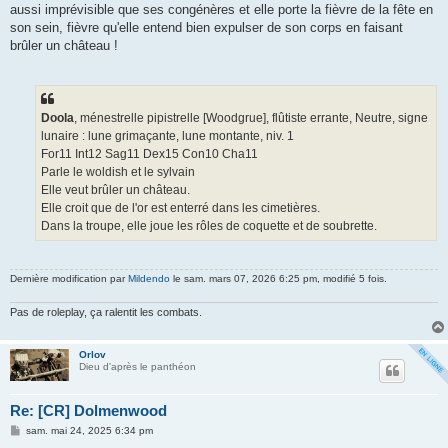
aussi imprévisible que ses congénères et elle porte la fièvre de la fête en
son sein, fièvre qu'elle entend bien expulser de son corps en faisant
brûler un château !
Doola
, ménestrelle pipistrelle [Woodgrue], flûtiste errante, Neutre, signe
lunaire : lune grimaçante, lune montante, niv. 1
For11 Int12 Sag11 Dex15 Con10 Cha11
Parle le woldish et le sylvain
Elle veut brûler un château.
Elle croit que de l'or est enterré dans les cimetières.
Dans la troupe, elle joue les rôles de coquette et de soubrette.
Dernière modification par
Mildendo
le sam. mars 07, 2026 6:25 pm, modifié 5 fois.
Pas de roleplay, ça ralentit les combats.
Orlov
Dieu d'après le panthéon
Re: [CR] Dolmenwood
M
sam. mai 24, 2025 6:34 pm
e