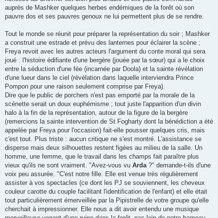
auprès de Mashker quelques herbes endémiques de la forêt où son
pauvre dos et ses pauvres genoux ne lui permettent plus de se rendre.
Tout le monde se réunit pour préparer la représentation du soir ; Mashker
a construit une estrade et prévu des lanternes pour éclairer la scène ;
Freya revoit avec les autres acteurs l'argument du conte moral qui sera
joué : l'histoire édifiante d'une bergère (jouée par la sœur) qui a le choix
entre la séduction d'une fée (incarnée par Doola) et la sainte révélation
d'une lueur dans le ciel (révélation dans laquelle interviendra Prince
Pompon pour une raison seulement comprise par Freya).
Dire que le public de porchers n'est pas emporté par la morale de la
scénette serait un doux euphémisme ; tout juste l'apparition d'un divin
halo à la fin de la représentation, autour de la figure de la bergère
(remercions la sainte intervention de St Fogharty dont la bénédiction a été
appelée par Freya pour l'occasion) fait-elle pousser quelques cris, mais
c'est tout. Plus triste : aucun critique ne s'est montré. L'assistance se
disperse mais deux silhouettes restent figées au milieu de la salle. Un
homme, une femme, que le travail dans les champs fait paraître plus
vieux qu'ils ne sont vraiment. "Avez-vous vu
Arda
?" demande-t-ils d'une
voix peu assurée. "C'est notre fille. Elle est venue très régulièrement
assister à vos spectacles (ce dont les PJ se souviennent, les cheveux
couleur carotte du couple facilitant l'identification de l'enfant) et elle était
tout particulièrement émerveillée par la Pipistrelle de votre groupe qu'elle
cherchait à impressionner. Elle nous a dit avoir entendu une musique
merveilleuse venant d'une ruine dans la forêt, pas loin de notre hameau,