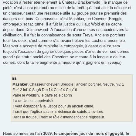
vocation à rester éternellement à Château Brackenwold : le manque de
piété, c'est aussi (surtout) au milieu de la forêt qu'il faut aller la déloger et
un chasseur serait une ressource utile au groupe pour se prémunir des
dangers des bois. Ce chasseur, c'est Mashker, un Chevrier [Breggle]
ombrageux et taciturne. Il a fuit la justice du Haut Wold et se cache
depuis dans Dolmenwood. À l'occasion d'une de ses escapades vers la
civilisation, il a fait la connaissance de sœur Freya. Anciens porchers
tous les deux, c'est comme s'ils avaient élevé les cochons ensemble.
Mashker a accepté de rejoindre la compagnie, jugeant que ce sera
toujours l'occasion de gagner quelques pièces d'or et de voir ses cornes
grandir (le statut social des Chevriers se mesure à la longueur de leur
cornes, dont la taille augmente à mesure qu'ils gagnent en niveaux).
Mashker
, Chasseur chevier [Breggle], ancien porcher, Neutre, niv. 1
For12 Int10 Sag8 Dex14 Con14 Cha16
Parle le woldish, le gaffe et le caprin
Il a un faucon apprivoisé.
Il veut échapper à la justice pour un ancien crime.
Il croit que l'église cache l'existence de saints chevriers.
Dans la troupe, il tient le rôle d'intendant et de régisseur.
Nous sommes en
l'an 1089, le cinquième jour du mois d'Iggwyld, le