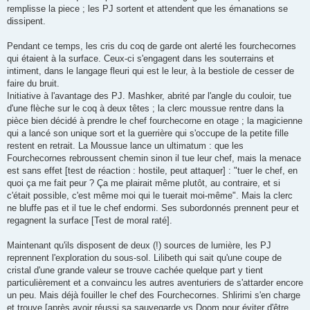
remplisse la piece ; les PJ sortent et attendent que les émanations se
dissipent.
Pendant ce temps, les cris du coq de garde ont alerté les fourchecornes
qui étaient à la surface. Ceux-ci s'engagent dans les souterrains et
intiment, dans le langage fleuri qui est le leur, à la bestiole de cesser de
faire du bruit.
Initiative à l'avantage des PJ. Mashker, abrité par l'angle du couloir, tue
d'une flèche sur le coq à deux têtes ; la clerc moussue rentre dans la
pièce bien décidé à prendre le chef fourchecorne en otage ; la magicienne
qui a lancé son unique sort et la guerrière qui s'occupe de la petite fille
restent en retrait. La Moussue lance un ultimatum : que les
Fourchecornes rebroussent chemin sinon il tue leur chef, mais la menace
est sans effet [test de réaction : hostile, peut attaquer] : "tuer le chef, en
quoi ça me fait peur ? Ça me plairait même plutôt, au contraire, et si
c'était possible, c'est même moi qui le tuerait moi-même". Mais la clerc
ne bluffe pas et il tue le chef endormi. Ses subordonnés prennent peur et
regagnent la surface [Test de moral raté].
Maintenant qu'ils disposent de deux (!) sources de lumière, les PJ
reprennent l'exploration du sous-sol. Lilibeth qui sait qu'une coupe de
cristal d'une grande valeur se trouve cachée quelque part y tient
particulièrement et a convaincu les autres aventuriers de s'attarder encore
un peu. Mais déjà fouiller le chef des Fourchecornes. Shlirimi s'en charge
et trouve [après avoir réussi sa sauvegarde vs Doom pour éviter d'être