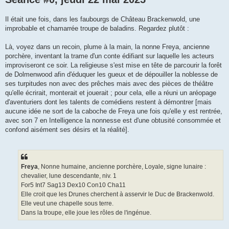
Il était une fois, dans les faubourgs de Château Brackenwold, une
improbable et chamarrée troupe de baladins. Regardez plutôt :
Là, voyez dans un recoin, plume à la main, la nonne Freya, ancienne
porchère, inventant la trame d'un conte édifiant sur laquelle les acteurs
improviseront ce soir. La religieuse s'est mise en tête de parcourir la forêt
de Dolmenwood afin d'éduquer les gueux et de dépouiller la noblesse de
ses turpitudes non avec des prêches mais avec des pièces de théâtre
qu'elle écrirait, monterait et jouerait ; pour cela, elle a réuni un aréopage
d'aventuriers dont les talents de comédiens restent à démontrer [mais
aucune idée ne sort de la caboche de Freya une fois qu'elle y est rentrée,
avec son 7 en Intelligence la nonnesse est d'une obtusité consommée et
confond aisément ses désirs et la réalité].
Freya
, Nonne humaine, ancienne porchère, Loyale, signe lunaire :
chevalier, lune descendante, niv. 1
For5 Int7 Sag13 Dex10 Con10 Cha11
Elle croit que les Drunes cherchent à asservir le Duc de Brackenwold.
Elle veut une chapelle sous terre.
Dans la troupe, elle joue les rôles de l'ingénue.