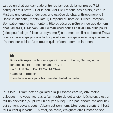
Est-ce un chat qui gambade entre les jambes de la nonnesse ? Et
pourquoi est-il botté ? Par le seul vrai Dieu et tous ses saints, c'est un
Mistigri, une créature féerique, une espèce de chat anthropomorphe !
Hâbleur, abscons, manipulateur, il répond au nom de "Prince Pompon".
Son patronyme lui est monté la tête et déçu de n'être prince que de nom
chez les fées, il est venu en Dolmenwood pour se tailler une principauté
(principauté dis-je ? Non, un royaume !) à sa mesure. Il a embobiné Freya
pour se faire engager dans la troupe et s'est arrogé le rôle de gouailleur et
d'annonceur public d'une troupe qu'il présente comme la sienne.
Prince Pompon
, voleur mistigri [Grimalkin], libertin, Neutre, signe
lunaire : pucelle, lune montante, niv. 1
For10 Int8 Sag8 Dex13 Con14 Cha9
Glamour : Forgetting
Dans la troupe, il joue les rôles de chef et de pédant.
Plus loin... Examinez ce gaillard à la puissante carrure, aux mains
caleuses ; ne vous fiez pas à l'air frustre de cet ancien bûcheron, c'est en
fait un chevalier (ou plutôt un écuyer puisqu'il n'a pas encore été adoubé)
qui se tient devant vous ! Albarn est son nom. Êtes-vous surpris ? Il l'est
tout autant que vous ! En effet, sa mère, craignant qu'à l'instar de son