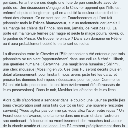
pointues, tenant entre ses doigts une flute de pan construite avec de
petits os. Une discussion s'engage et le Chevrier apprend que l'Elfe est
enfermé depuis si longtemps qu'il en a oublié la couleur du soleil et le
chant des oiseaux. Ce ne sont pas les Fourchecornes qui l'ont fait
prisonnier mais le
Prince Mauvecœur
, sur un malentendu car jamais il
n'a mangé les chiens du Prince, non non, jamais, ce n'est pas lui. La
porte est maintenue fermée par magie et seule la magie pourra l'ouvrir, ou
le pardon du Prince. Où trouver le prince ? Dans son domaine en Féérie
où il aura probablement oublié le triste sort du reclus.
La discussion entre le Chevrier et l'Elfe prisonnier a été entendue par trois
prisonniers se trouvant [opportunément] dans une cellule à côté : Lilibeth,
une guerrière humaine ; Gertwinne, une magicienne humaine ; Shlirimi,
une clerc moussue [Mossling en vo. Ces trois PJ seront décrits plus en
détail ultérieurement, pour l'instant, nous avons juste tiré les carac et
précisé les données techniques nécessaires pour les jouer. Comme les
PJ ont été faits prisonniers, ils ont bien évidemment été détroussés de
leurs possessions]. Dans le noir, Mashker les détache de leurs liens.
Alors qu'ils s'apprêtent à sengager dans le couloir, une lueur se profile [les
tours d'exploration sont ainsi faits que tôt ou tard, une nouvelle rencontre
survient.] "Vous agitez pas comme ça, vous allez l'avoir votre repas." Un
Fourchecorne s'avance, une lanterne dans une main et dans l'autre un
sac contenant - à l'odeur et au vrombissement des mouches tout autour -
de la viande avariée et une lance. Les PJ rentrent précipitamment dans la