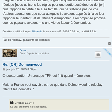
magicienne a repris ses esprits, le groupe quitte les ruines du château
féerique [nous utilisons les règles pour une sortie accélérée du donjon]
puis rapporte la petite fille à sa famille, qui ne s'étonne pas de voir
d'autres aventuriers que ceux auxquels ils avaient appelés à l'aide leur
rapporter leur enfant, et ils refusent d'empocher la récompense promise
que les paysans avaient mis une vie de labeur à économiser.
Dernière modification par
Mildendo
le sam. mars 07, 2026 6:26 pm, modifié 2 fois.
Pas de roleplay, ça ralentit les combats.
Orlov
Dieu d'après le panthéon
Re: [CR] Dolmenwood
M
jeu. juin 26, 2025 3:08 pm
e
s
Chouette partie ! Un presque TPK qui finit quand même bien.
s
a
g
Mais la France veut savoir : est-ce que dans Dolmenwood le roleplay
e
ralentit les combats ?
Cryoban a écrit :
Le vrai problème c'est les gens.