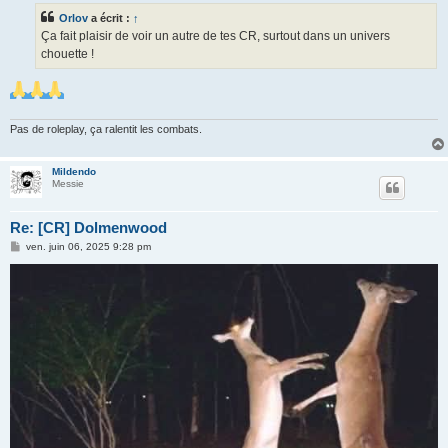
s
Orlov
a écrit :
↑
a
g
Ça fait plaisir de voir un autre de tes CR, surtout dans un univers
e
chouette !
Pas de roleplay, ça ralentit les combats.
Mildendo
Messie
Re: [CR] Dolmenwood
M
ven. juin 06, 2025 9:28 pm
e
s
s
a
g
e