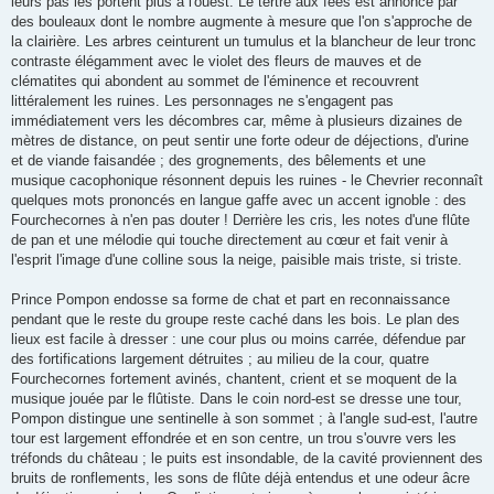
leurs pas les portent plus à l'ouest. Le tertre aux fées est annoncé par
des bouleaux dont le nombre augmente à mesure que l'on s'approche de
la clairière. Les arbres ceinturent un tumulus et la blancheur de leur tronc
contraste élégamment avec le violet des fleurs de mauves et de
clématites qui abondent au sommet de l'éminence et recouvrent
littéralement les ruines. Les personnages ne s'engagent pas
immédiatement vers les décombres car, même à plusieurs dizaines de
mètres de distance, on peut sentir une forte odeur de déjections, d'urine
et de viande faisandée ; des grognements, des bêlements et une
musique cacophonique résonnent depuis les ruines - le Chevrier reconnaît
quelques mots prononcés en langue gaffe avec un accent ignoble : des
Fourchecornes à n'en pas douter ! Derrière les cris, les notes d'une flûte
de pan et une mélodie qui touche directement au cœur et fait venir à
l'esprit l'image d'une colline sous la neige, paisible mais triste, si triste.
Prince Pompon endosse sa forme de chat et part en reconnaissance
pendant que le reste du groupe reste caché dans les bois. Le plan des
lieux est facile à dresser : une cour plus ou moins carrée, défendue par
des fortifications largement détruites ; au milieu de la cour, quatre
Fourchecornes fortement avinés, chantent, crient et se moquent de la
musique jouée par le flûtiste. Dans le coin nord-est se dresse une tour,
Pompon distingue une sentinelle à son sommet ; à l'angle sud-est, l'autre
tour est largement effondrée et en son centre, un trou s'ouvre vers les
tréfonds du château ; le puits est insondable, de la cavité proviennent des
bruits de ronflements, les sons de flûte déjà entendus et une odeur âcre