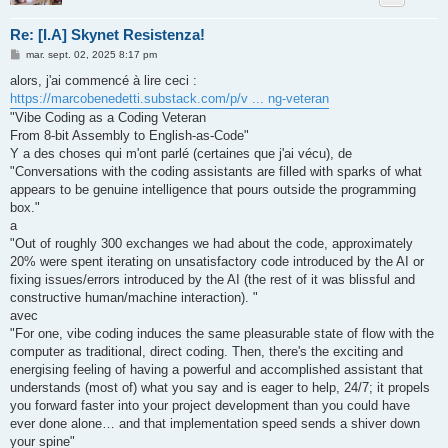
Re: [I.A] Skynet Resistenza!
M
mar. sept. 02, 2025 8:17 pm
e
s
alors, j'ai commencé à lire ceci :
s
https://marcobenedetti.substack.com/p/v ... ng-veteran
a
g
"Vibe Coding as a Coding Veteran
e
From 8-bit Assembly to English-as-Code"
Y a des choses qui m'ont parlé (certaines que j'ai vécu), de
"Conversations with the coding assistants are filled with sparks of what
appears to be genuine intelligence that pours outside the programming
box."
a
"Out of roughly 300 exchanges we had about the code, approximately
20% were spent iterating on unsatisfactory code introduced by the AI or
fixing issues/errors introduced by the AI (the rest of it was blissful and
constructive human/machine interaction). "
avec
"For one, vibe coding induces the same pleasurable state of flow with the
computer as traditional, direct coding. Then, there's the exciting and
energising feeling of having a powerful and accomplished assistant that
understands (most of) what you say and is eager to help, 24/7; it propels
you forward faster into your project development than you could have
ever done alone… and that implementation speed sends a shiver down
your spine"