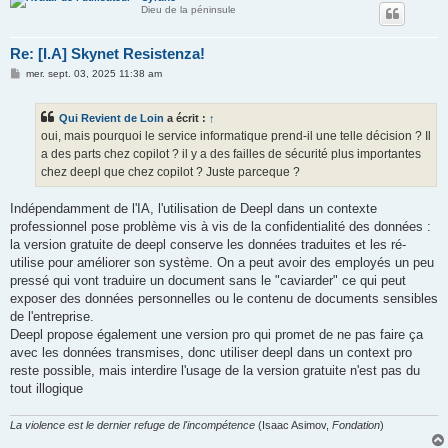
Dieu de la péninsule
Re: [I.A] Skynet Resistenza!
M
mer. sept. 03, 2025 11:38 am
e
s
s
Qui Revient de Loin
a écrit :
↑
a
g
oui, mais pourquoi le service informatique prend-il une telle décision ? Il
e
a des parts chez copilot ? il y a des failles de sécurité plus importantes
chez deepl que chez copilot ? Juste parceque ?
Indépendamment de l'IA, l'utilisation de Deepl dans un contexte
professionnel pose problème vis à vis de la confidentialité des données :
la version gratuite de deepl conserve les données traduites et les ré-
utilise pour améliorer son système. On a peut avoir des employés un peu
pressé qui vont traduire un document sans le "caviarder" ce qui peut
exposer des données personnelles ou le contenu de documents sensibles
de l'entreprise.
Deepl propose également une version pro qui promet de ne pas faire ça
avec les données transmises, donc utiliser deepl dans un context pro
reste possible, mais interdire l'usage de la version gratuite n'est pas du
tout illogique
La violence est le dernier refuge de l'incompétence
(Isaac Asimov,
Fondation
)