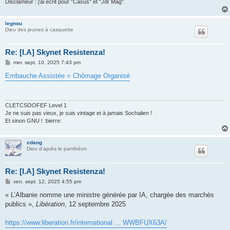
Disclameur : j'ai écrit pour "Casus" et "Jdr Mag".
legnou
Dieu des jeunes à casquette
Re: [I.A] Skynet Resistenza!
M
mer. sept. 10, 2025 7:43 pm
e
s
Embauche Assistée = Chômage Organisé
s
a
g
e
CLETCSOOFEF Level 1
Je ne suis pas vieux, je suis vintage et à jamais Sochalien !
Et sinon GNU ! :bierre:
cdang
Dieu d'après le panthéon
Re: [I.A] Skynet Resistenza!
M
ven. sept. 12, 2025 4:55 pm
e
s
« L’Albanie nomme une ministre générée par IA, chargée des marchés
s
publics »,
Libération
, 12 septembre 2025
a
g
e
https://www.liberation.fr/international ... WWBFUX63A/