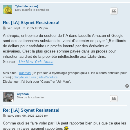
Tybalt (le retour)
Dieu d'après le panthéon
Re: [I.A] Skynet Resistenza!
M
ven. sept. 05, 2025 10:22 pm
e
s
Anthropic, entreprise du secteur de l'IA dans laquelle Amazon et Google
s
sont des actionnaires substantiels, vient d'accepter de payer 1,5 milliards
a
g
de dollars pour satisfaire un procès intenté par des écrivains et
e
écrivaines. C'est la plus grosse somme payée dans un procès pour
infraction au droit de la propriété intellectuelle aux États-Unis.
Source :
The New York Times
.
Mes sites :
Kosmos
(un jdra sur la mythologie grecque qui a lu les auteurs antiques pour
vous) ;
blog de lectures
;
site d'écriture
.
Disclameur : j'ai écrit pour "Casus" et "Jdr Mag".
Cryoban
Dieu de la carbonite
Re: [I.A] Skynet Resistenza!
M
sam. sept. 06, 2025 12:26 pm
e
s
Comme quoi se faire voler par l’IA peut rapporter bien plus que ce que les
s
œuvres initiales auraient rapportées
a