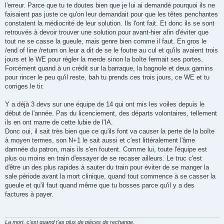
l'erreur. Parce que tu te doutes bien que je lui ai demandé pourquoi ils ne
faisaient pas juste ce qu'on leur demandait pour que les têtes penchantes
constatent la médiocrité de leur solution. Ils l'ont fait. Et donc ils se sont
retrouvés à devoir trouver une solution pour avant-hier afin d'éviter que
tout ne se casse la gueule, mais genre bien comme il faut. En gros le
/end of line /return on leur a dit de se le foutre au cul et qu'ils avaient trois
jours et le WE pour régler la merde sinon la boîte fermait ses portes.
Forcément quand à un crédit sur la barraque, la bagnole et deux gamins
pour rincer le peu qu'il reste, bah tu prends ces trois jours, ce WE et tu
corriges le tir.
Y a déjà 3 devs sur une équipe de 14 qui ont mis les voiles depuis le
début de l'année. Pas du licenciement, des départs volontaires, tellement
ils en ont marre de cette lubie de l'IA.
Donc oui, il sait très bien que ce qu'ils font va causer la perte de la boîte
à moyen termes, son N+1 le sait aussi et c'est littéralement l'âme
damnée du patron, mais ils s'en foutent. Comme lui, toute l'équipe est
plus ou moins en train d'essayer de se recaser ailleurs. Le truc c'est
d'être un des plus rapides à sauter du train pour éviter de se manger la
sale période avant la mort clinique, quand tout commence à se casser la
gueule et qu'il faut quand même que tu bosses parce qu'il y a des
factures à payer.
La mort, c'est quand t'as plus de pièces de rechange.