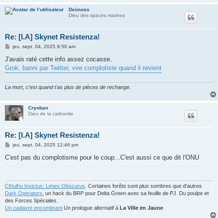
Deimoss
Dieu des spaces marines
Re: [I.A] Skynet Resistenza!
M
jeu. sept. 04, 2025 9:50 am
e
s
J'avais raté cette info assez cocasse.
s
Grok, banni par Twitter, vire complotiste quand il revient
a
g
e
La mort, c'est quand t'as plus de pièces de rechange.
Cryoban
Dieu de la carbonite
Re: [I.A] Skynet Resistenza!
M
jeu. sept. 04, 2025 12:46 pm
e
s
C'est pas du complotisme pour le coup...C'est aussi ce que dit l'ONU
s
a
g
e
Cthulhu Invictus: Limes Obscurus
. Certaines forêts sont plus sombres que d'autres
Dark Operators
, un hack du BRP pour Delta Green avec sa feuille de PJ. Du poulpe et
des Forces Spéciales.
Un cadavre encombrant
Un prologue alternatif à
La Ville en Jaune