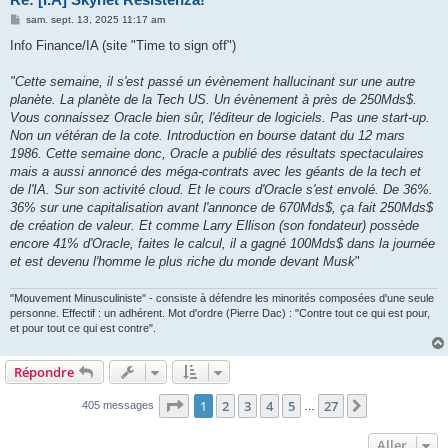
M
sam. sept. 13, 2025 11:17 am
e
s
Info Finance/IA (site "Time to sign off")
s
a
g
"Cette semaine, il s'est passé un évènement hallucinant sur une autre
e
planète. La planète de la Tech US. Un évènement à près de 250Mds$.
Vous connaissez Oracle bien sûr, l'éditeur de logiciels. Pas une start-up.
Non un vétéran de la cote. Introduction en bourse datant du 12 mars
1986. Cette semaine donc, Oracle a publié des résultats spectaculaires
mais a aussi annoncé des méga-contrats avec les géants de la tech et
de l'IA. Sur son activité cloud. Et le cours d'Oracle s'est envolé. De 36%.
36% sur une capitalisation avant l'annonce de 670Mds$, ça fait 250Mds$
de création de valeur. Et comme Larry Ellison (son fondateur) possède
encore 41% d'Oracle, faites le calcul, il a gagné 100Mds$ dans la journée
et est devenu l'homme le plus riche du monde devant Musk
"
"Mouvement Minusculiniste" - consiste à défendre les minorités composées d'une seule
personne. Effectif : un adhérent. Mot d'ordre (Pierre Dac) : "Contre tout ce qui est pour,
et pour tout ce qui est contre".
Répondre
Page
1
sur
27
1
2
3
4
5
27
Suivant
405 messages
…
Aller