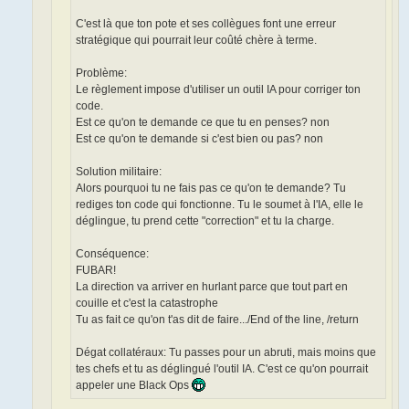
C'est là que ton pote et ses collègues font une erreur
stratégique qui pourrait leur coûté chère à terme.
Problème:
Le règlement impose d'utiliser un outil IA pour corriger ton
code.
Est ce qu'on te demande ce que tu en penses? non
Est ce qu'on te demande si c'est bien ou pas? non
Solution militaire:
Alors pourquoi tu ne fais pas ce qu'on te demande? Tu
rediges ton code qui fonctionne. Tu le soumet à l'IA, elle le
déglingue, tu prend cette "correction" et tu la charge.
Conséquence:
FUBAR!
La direction va arriver en hurlant parce que tout part en
couille et c'est la catastrophe
Tu as fait ce qu'on t'as dit de faire.../End of the line, /return
Dégat collatéraux: Tu passes pour un abruti, mais moins que
tes chefs et tu as déglingué l'outil IA. C'est ce qu'on pourrait
appeler une Black Ops