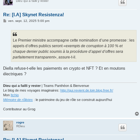
Dieu qui a failli y rester
Re: [I.A] Skynet Resistenza!
M
ven. sept. 12, 2025 5:00 pm
e
s
s
a
g
Le Premier ministre accompagne cette nomination d’une promesse : les
e
appels d’offres publics seront
«exempts de corruption à 100
% et
chaque denier public soumis à la procédure d’appel d’offres sera
parfaitement transparent»
, assure-t-il.
Diella refuse-t-elle les paiements en crypto et NFT ? Et en moutons
électriques ?
Dieu qui a failli y rester
| Teams Panthéon & Bienvenue
Le blog de mes voyages imaginaires:
http://qui.revient.de.loin.blog.free.fr/
Mon
Itchio
Mémoire de rôlistes
: le patrimoine du jeu de rôle se construit aujourd'hui
Contributeur au Grog
rogre
RDieu
Re: [I.A] Skynet Resistenza!