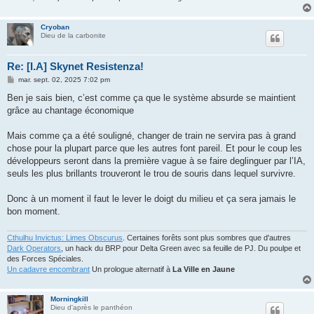
Cryoban
Dieu de la carbonite
Re: [I.A] Skynet Resistenza!
M
mar. sept. 02, 2025 7:02 pm
e
s
Ben je sais bien, c’est comme ça que le système absurde se maintient
s
grâce au chantage économique
a
g
e
Mais comme ça a été souligné, changer de train ne servira pas à grand
chose pour la plupart parce que les autres font pareil. Et pour le coup les
développeurs seront dans la première vague à se faire deglinguer par l’IA,
seuls les plus brillants trouveront le trou de souris dans lequel survivre.
Donc à un moment il faut le lever le doigt du milieu et ça sera jamais le
bon moment.
Cthulhu Invictus: Limes Obscurus
. Certaines forêts sont plus sombres que d'autres
Dark Operators
, un hack du BRP pour Delta Green avec sa feuille de PJ. Du poulpe et
des Forces Spéciales.
Un cadavre encombrant
Un prologue alternatif à
La Ville en Jaune
Morningkill
Dieu d'après le panthéon