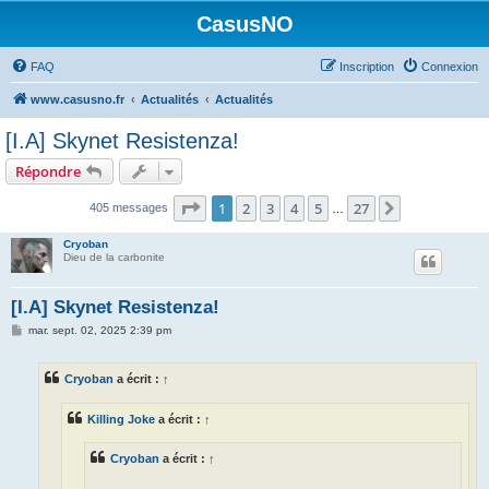
CasusNO
FAQ
Inscription
Connexion
www.casusno.fr
Actualités
Actualités
[I.A] Skynet Resistenza!
Répondre
Page
1
sur
27
1
2
3
4
5
27
Suivant
405 messages
…
Cryoban
Dieu de la carbonite
[I.A] Skynet Resistenza!
M
mar. sept. 02, 2025 2:39 pm
e
s
s
Cryoban
a écrit :
↑
a
g
e
Killing Joke
a écrit :
↑
Cryoban
a écrit :
↑