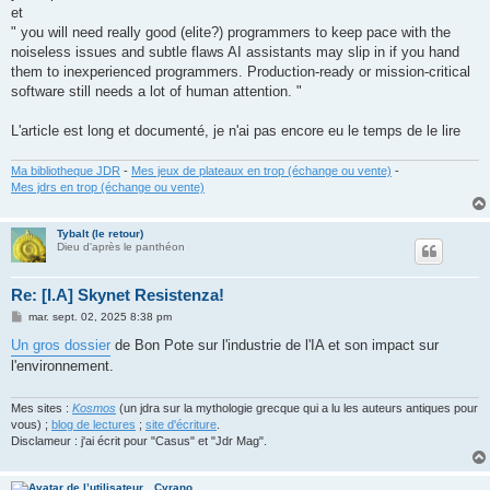
et
" you will need really good (elite?) programmers to keep pace with the
noiseless issues and subtle flaws AI assistants may slip in if you hand
them to inexperienced programmers. Production-ready or mission-critical
software still needs a lot of human attention. "
L'article est long et documenté, je n'ai pas encore eu le temps de le lire
Ma bibliotheque JDR
-
Mes jeux de plateaux en trop (échange ou vente)
-
Mes jdrs en trop (échange ou vente)
Tybalt (le retour)
Dieu d'après le panthéon
Re: [I.A] Skynet Resistenza!
M
mar. sept. 02, 2025 8:38 pm
e
s
Un gros dossier
de Bon Pote sur l'industrie de l'IA et son impact sur
s
l'environnement.
a
g
e
Mes sites :
Kosmos
(un jdra sur la mythologie grecque qui a lu les auteurs antiques pour
vous) ;
blog de lectures
;
site d'écriture
.
Disclameur : j'ai écrit pour "Casus" et "Jdr Mag".
Cyrano