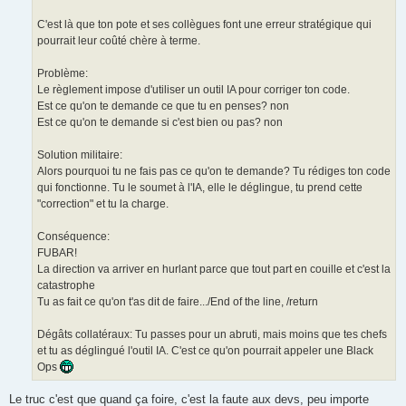
C'est là que ton pote et ses collègues font une erreur stratégique qui
pourrait leur coûté chère à terme.
Problème:
Le règlement impose d'utiliser un outil IA pour corriger ton code.
Est ce qu'on te demande ce que tu en penses? non
Est ce qu'on te demande si c'est bien ou pas? non
Solution militaire:
Alors pourquoi tu ne fais pas ce qu'on te demande? Tu rédiges ton code
qui fonctionne. Tu le soumet à l'IA, elle le déglingue, tu prend cette
"correction" et tu la charge.
Conséquence:
FUBAR!
La direction va arriver en hurlant parce que tout part en couille et c'est la
catastrophe
Tu as fait ce qu'on t'as dit de faire.../End of the line, /return
Dégâts collatéraux: Tu passes pour un abruti, mais moins que tes chefs
et tu as déglingué l'outil IA. C'est ce qu'on pourrait appeler une Black
Ops
Le truc c'est que quand ça foire, c'est la faute aux devs, peu importe