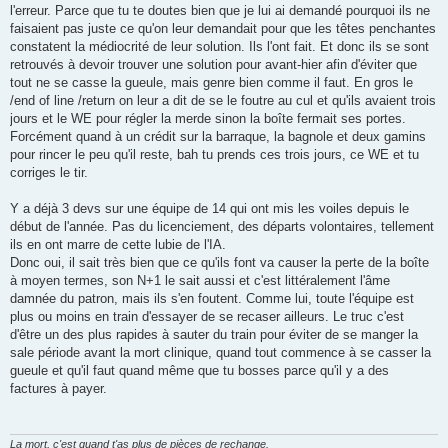
l'erreur. Parce que tu te doutes bien que je lui ai demandé pourquoi ils ne
faisaient pas juste ce qu'on leur demandait pour que les têtes penchantes
constatent la médiocrité de leur solution. Ils l'ont fait. Et donc ils se sont
retrouvés à devoir trouver une solution pour avant-hier afin d'éviter que
tout ne se casse la gueule, mais genre bien comme il faut. En gros le
/end of line /return on leur a dit de se le foutre au cul et qu'ils avaient trois
jours et le WE pour régler la merde sinon la boîte fermait ses portes.
Forcément quand à un crédit sur la barraque, la bagnole et deux gamins
pour rincer le peu qu'il reste, bah tu prends ces trois jours, ce WE et tu
corriges le tir.
Y a déjà 3 devs sur une équipe de 14 qui ont mis les voiles depuis le
début de l'année. Pas du licenciement, des départs volontaires, tellement
ils en ont marre de cette lubie de l'IA.
Donc oui, il sait très bien que ce qu'ils font va causer la perte de la boîte
à moyen termes, son N+1 le sait aussi et c'est littéralement l'âme
damnée du patron, mais ils s'en foutent. Comme lui, toute l'équipe est
plus ou moins en train d'essayer de se recaser ailleurs. Le truc c'est
d'être un des plus rapides à sauter du train pour éviter de se manger la
sale période avant la mort clinique, quand tout commence à se casser la
gueule et qu'il faut quand même que tu bosses parce qu'il y a des
factures à payer.
La mort, c'est quand t'as plus de pièces de rechange.