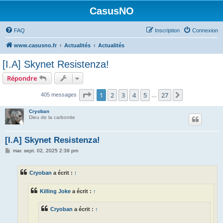
CasusNO
FAQ
Inscription
Connexion
www.casusno.fr
Actualités
Actualités
[I.A] Skynet Resistenza!
Répondre
Page
1
sur
27
1
2
3
4
5
27
Suivant
405 messages
…
Cryoban
Dieu de la carbonite
[I.A] Skynet Resistenza!
M
mar. sept. 02, 2025 2:39 pm
e
s
s
Cryoban
a écrit :
↑
a
g
e
Killing Joke
a écrit :
↑
Cryoban
a écrit :
↑