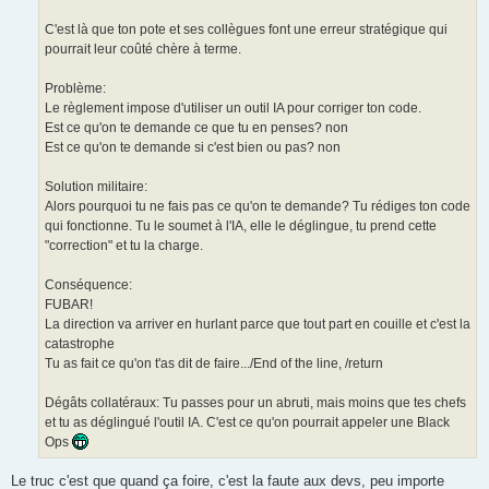
C'est là que ton pote et ses collègues font une erreur stratégique qui
pourrait leur coûté chère à terme.
Problème:
Le règlement impose d'utiliser un outil IA pour corriger ton code.
Est ce qu'on te demande ce que tu en penses? non
Est ce qu'on te demande si c'est bien ou pas? non
Solution militaire:
Alors pourquoi tu ne fais pas ce qu'on te demande? Tu rédiges ton code
qui fonctionne. Tu le soumet à l'IA, elle le déglingue, tu prend cette
"correction" et tu la charge.
Conséquence:
FUBAR!
La direction va arriver en hurlant parce que tout part en couille et c'est la
catastrophe
Tu as fait ce qu'on t'as dit de faire.../End of the line, /return
Dégâts collatéraux: Tu passes pour un abruti, mais moins que tes chefs
et tu as déglingué l'outil IA. C'est ce qu'on pourrait appeler une Black
Ops
Le truc c'est que quand ça foire, c'est la faute aux devs, peu importe