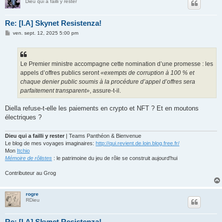
Dieu qui a failli y rester
Re: [I.A] Skynet Resistenza!
M
ven. sept. 12, 2025 5:00 pm
e
s
s
a
g
Le Premier ministre accompagne cette nomination d’une promesse : les
e
appels d’offres publics seront
«exempts de corruption à 100
% et
chaque denier public soumis à la procédure d’appel d’offres sera
parfaitement transparent»
, assure-t-il.
Diella refuse-t-elle les paiements en crypto et NFT ? Et en moutons
électriques ?
Dieu qui a failli y rester
| Teams Panthéon & Bienvenue
Le blog de mes voyages imaginaires:
http://qui.revient.de.loin.blog.free.fr/
Mon
Itchio
Mémoire de rôlistes
: le patrimoine du jeu de rôle se construit aujourd'hui
Contributeur au Grog
rogre
RDieu
Re: [I.A] Skynet Resistenza!