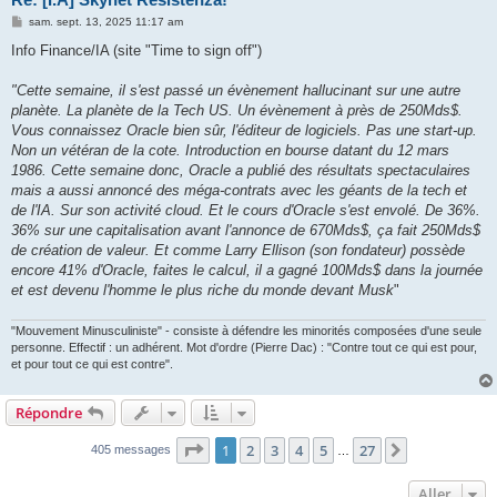
M
sam. sept. 13, 2025 11:17 am
e
s
Info Finance/IA (site "Time to sign off")
s
a
g
"Cette semaine, il s'est passé un évènement hallucinant sur une autre
e
planète. La planète de la Tech US. Un évènement à près de 250Mds$.
Vous connaissez Oracle bien sûr, l'éditeur de logiciels. Pas une start-up.
Non un vétéran de la cote. Introduction en bourse datant du 12 mars
1986. Cette semaine donc, Oracle a publié des résultats spectaculaires
mais a aussi annoncé des méga-contrats avec les géants de la tech et
de l'IA. Sur son activité cloud. Et le cours d'Oracle s'est envolé. De 36%.
36% sur une capitalisation avant l'annonce de 670Mds$, ça fait 250Mds$
de création de valeur. Et comme Larry Ellison (son fondateur) possède
encore 41% d'Oracle, faites le calcul, il a gagné 100Mds$ dans la journée
et est devenu l'homme le plus riche du monde devant Musk
"
"Mouvement Minusculiniste" - consiste à défendre les minorités composées d'une seule
personne. Effectif : un adhérent. Mot d'ordre (Pierre Dac) : "Contre tout ce qui est pour,
et pour tout ce qui est contre".
Répondre
Page
1
sur
27
1
2
3
4
5
27
Suivant
405 messages
…
Aller