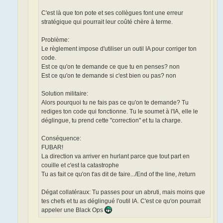
C'est là que ton pote et ses collègues font une erreur
stratégique qui pourrait leur coûté chère à terme.
Problème:
Le règlement impose d'utiliser un outil IA pour corriger ton
code.
Est ce qu'on te demande ce que tu en penses? non
Est ce qu'on te demande si c'est bien ou pas? non
Solution militaire:
Alors pourquoi tu ne fais pas ce qu'on te demande? Tu
rediges ton code qui fonctionne. Tu le soumet à l'IA, elle le
déglingue, tu prend cette "correction" et tu la charge.
Conséquence:
FUBAR!
La direction va arriver en hurlant parce que tout part en
couille et c'est la catastrophe
Tu as fait ce qu'on t'as dit de faire.../End of the line, /return
Dégat collatéraux: Tu passes pour un abruti, mais moins que
tes chefs et tu as déglingué l'outil IA. C'est ce qu'on pourrait
appeler une Black Ops