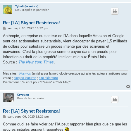
Tybalt (le retour)
Dieu d'après le panthéon
Re: [I.A] Skynet Resistenza!
M
ven. sept. 05, 2025 10:22 pm
e
s
Anthropic, entreprise du secteur de l'IA dans laquelle Amazon et Google
s
sont des actionnaires substantiels, vient d'accepter de payer 1,5 milliards
a
g
de dollars pour satisfaire un procès intenté par des écrivains et
e
écrivaines. C'est la plus grosse somme payée dans un procès pour
infraction au droit de la propriété intellectuelle aux États-Unis.
Source :
The New York Times
.
Mes sites :
Kosmos
(un jdra sur la mythologie grecque qui a lu les auteurs antiques pour
vous) ;
blog de lectures
;
site d'écriture
.
Disclameur : j'ai écrit pour "Casus" et "Jdr Mag".
Cryoban
Dieu de la carbonite
Re: [I.A] Skynet Resistenza!
M
sam. sept. 06, 2025 12:26 pm
e
s
Comme quoi se faire voler par l’IA peut rapporter bien plus que ce que les
s
œuvres initiales auraient rapportées
a