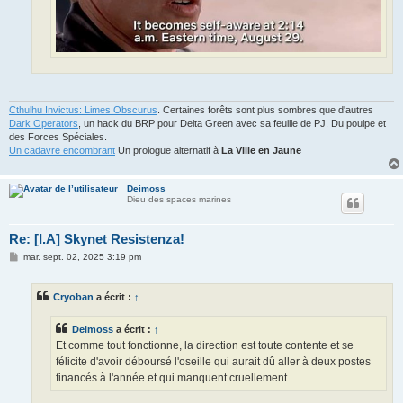
Cthulhu Invictus: Limes Obscurus
. Certaines forêts sont plus sombres que d'autres
Dark Operators
, un hack du BRP pour Delta Green avec sa feuille de PJ. Du poulpe et
des Forces Spéciales.
Un cadavre encombrant
Un prologue alternatif à
La Ville en Jaune
Deimoss
Dieu des spaces marines
Re: [I.A] Skynet Resistenza!
M
mar. sept. 02, 2025 3:19 pm
e
s
s
Cryoban
a écrit :
↑
a
g
e
Deimoss
a écrit :
↑
Et comme tout fonctionne, la direction est toute contente et se
félicite d'avoir déboursé l'oseille qui aurait dû aller à deux postes
financés à l'année et qui manquent cruellement.