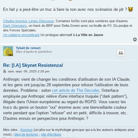
g
e
En fait y a peut-être un truc à faire la non avec nos scénarios de jdr ?
Cthulhu Invictus: Limes Obscurus
. Certaines forêts sont plus sombres que d'autres
Dark Operators
, un hack du BRP pour Delta Green avec sa feuille de PJ. Du poulpe et
des Forces Spéciales.
Un cadavre encombrant
Un prologue alternatif à
La Ville en Jaune
Tybalt (le retour)
Dieu d'après le panthéon
Re: [I.A] Skynet Resistenza!
M
sam. sept. 06, 2025 2:26 pm
e
s
Anthropic vient de changer les conditions d'utilisation de son IA Claude,
s
et les gens ont jusqu'au 28 septembre pour refuser l'utilisation de leurs
a
g
données. Problème : selon
cet article de The Decoder
, l'interface
e
employée par Anthropic relève d'une interface truquée ("dark pattern"),
illégale dans l'Union européenne au regard du RGPD. Vous savez les
trucs du genre un bouton "oui" énorme avec une bienveillante couleur
verte pendant que l'option "refuser" est en petit, difficile à trouver, etc.
D'autres ennuis en perspective pour Anthropic ?
Mes sites :
Kosmos
(un jdra sur la mythologie grecque qui a lu les auteurs antiques pour
vous) ;
blog de lectures
;
site d'écriture
.