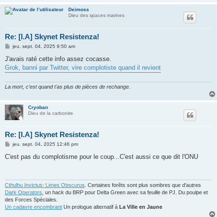
Deimoss
Dieu des spaces marines
Re: [I.A] Skynet Resistenza!
M
jeu. sept. 04, 2025 9:50 am
e
s
J'avais raté cette info assez cocasse.
s
Grok, banni par Twitter, vire complotiste quand il revient
a
g
e
La mort, c'est quand t'as plus de pièces de rechange.
Cryoban
Dieu de la carbonite
Re: [I.A] Skynet Resistenza!
M
jeu. sept. 04, 2025 12:46 pm
e
s
C'est pas du complotisme pour le coup...C'est aussi ce que dit l'ONU
s
a
g
e
Cthulhu Invictus: Limes Obscurus
. Certaines forêts sont plus sombres que d'autres
Dark Operators
, un hack du BRP pour Delta Green avec sa feuille de PJ. Du poulpe et
des Forces Spéciales.
Un cadavre encombrant
Un prologue alternatif à
La Ville en Jaune