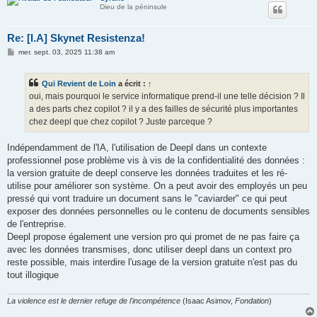
Dieu de la péninsule
Re: [I.A] Skynet Resistenza!
M
mer. sept. 03, 2025 11:38 am
e
s
s
Qui Revient de Loin
a écrit :
↑
a
g
oui, mais pourquoi le service informatique prend-il une telle décision ? Il
e
a des parts chez copilot ? il y a des failles de sécurité plus importantes
chez deepl que chez copilot ? Juste parceque ?
Indépendamment de l'IA, l'utilisation de Deepl dans un contexte
professionnel pose problème vis à vis de la confidentialité des données :
la version gratuite de deepl conserve les données traduites et les ré-
utilise pour améliorer son système. On a peut avoir des employés un peu
pressé qui vont traduire un document sans le "caviarder" ce qui peut
exposer des données personnelles ou le contenu de documents sensibles
de l'entreprise.
Deepl propose également une version pro qui promet de ne pas faire ça
avec les données transmises, donc utiliser deepl dans un context pro
reste possible, mais interdire l'usage de la version gratuite n'est pas du
tout illogique
La violence est le dernier refuge de l'incompétence
(Isaac Asimov,
Fondation
)