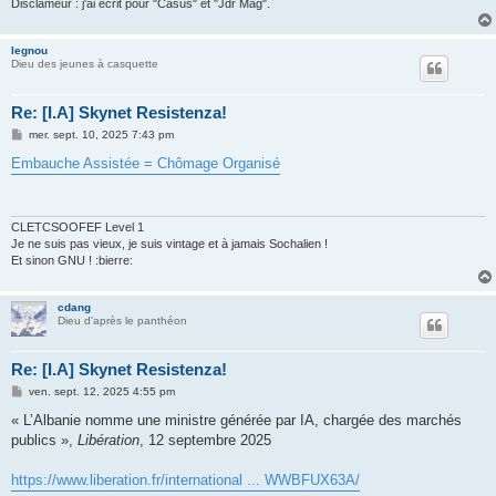
Disclameur : j'ai écrit pour "Casus" et "Jdr Mag".
legnou
Dieu des jeunes à casquette
Re: [I.A] Skynet Resistenza!
M
mer. sept. 10, 2025 7:43 pm
e
s
Embauche Assistée = Chômage Organisé
s
a
g
e
CLETCSOOFEF Level 1
Je ne suis pas vieux, je suis vintage et à jamais Sochalien !
Et sinon GNU ! :bierre:
cdang
Dieu d'après le panthéon
Re: [I.A] Skynet Resistenza!
M
ven. sept. 12, 2025 4:55 pm
e
s
« L’Albanie nomme une ministre générée par IA, chargée des marchés
s
publics »,
Libération
, 12 septembre 2025
a
g
e
https://www.liberation.fr/international ... WWBFUX63A/