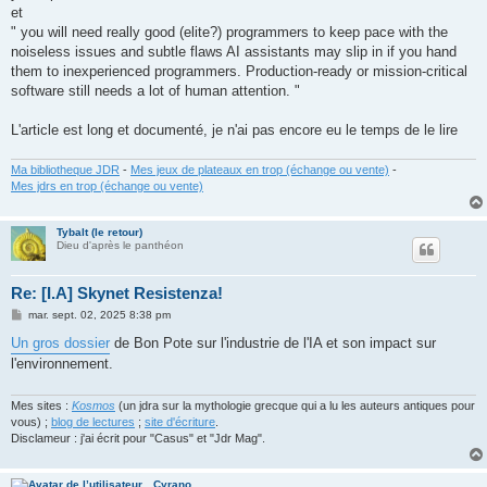
et
" you will need really good (elite?) programmers to keep pace with the
noiseless issues and subtle flaws AI assistants may slip in if you hand
them to inexperienced programmers. Production-ready or mission-critical
software still needs a lot of human attention. "
L'article est long et documenté, je n'ai pas encore eu le temps de le lire
Ma bibliotheque JDR
-
Mes jeux de plateaux en trop (échange ou vente)
-
Mes jdrs en trop (échange ou vente)
Tybalt (le retour)
Dieu d'après le panthéon
Re: [I.A] Skynet Resistenza!
M
mar. sept. 02, 2025 8:38 pm
e
s
Un gros dossier
de Bon Pote sur l'industrie de l'IA et son impact sur
s
l'environnement.
a
g
e
Mes sites :
Kosmos
(un jdra sur la mythologie grecque qui a lu les auteurs antiques pour
vous) ;
blog de lectures
;
site d'écriture
.
Disclameur : j'ai écrit pour "Casus" et "Jdr Mag".
Cyrano