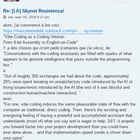
Re: [I.A] Skynet Resistenza!
M
mar. sept. 02, 2025 8:17 pm
e
s
alors, j'ai commencé à lire ceci :
s
https://marcobenedetti.substack.com/p/v ... ng-veteran
a
g
"Vibe Coding as a Coding Veteran
e
From 8-bit Assembly to English-as-Code"
Y a des choses qui m'ont parlé (certaines que j'ai vécu), de
"Conversations with the coding assistants are filled with sparks of what
appears to be genuine intelligence that pours outside the programming
box."
a
"Out of roughly 300 exchanges we had about the code, approximately
20% were spent iterating on unsatisfactory code introduced by the AI or
fixing issues/errors introduced by the AI (the rest of it was blissful and
constructive human/machine interaction). "
avec
"For one, vibe coding induces the same pleasurable state of flow with the
computer as traditional, direct coding. Then, there's the exciting and
energising feeling of having a powerful and accomplished assistant that
understands (most of) what you say and is eager to help, 24/7; it propels
you forward faster into your project development than you could have
ever done alone… and that implementation speed sends a shiver down
your spine"