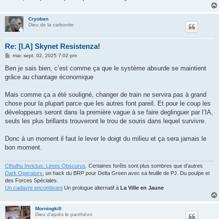
Cryoban
Dieu de la carbonite
Re: [I.A] Skynet Resistenza!
M
mar. sept. 02, 2025 7:02 pm
e
s
Ben je sais bien, c’est comme ça que le système absurde se maintient
s
grâce au chantage économique
a
g
e
Mais comme ça a été souligné, changer de train ne servira pas à grand
chose pour la plupart parce que les autres font pareil. Et pour le coup les
développeurs seront dans la première vague à se faire deglinguer par l’IA,
seuls les plus brillants trouveront le trou de souris dans lequel survivre.
Donc à un moment il faut le lever le doigt du milieu et ça sera jamais le
bon moment.
Cthulhu Invictus: Limes Obscurus
. Certaines forêts sont plus sombres que d'autres
Dark Operators
, un hack du BRP pour Delta Green avec sa feuille de PJ. Du poulpe et
des Forces Spéciales.
Un cadavre encombrant
Un prologue alternatif à
La Ville en Jaune
Morningkill
Dieu d'après le panthéon