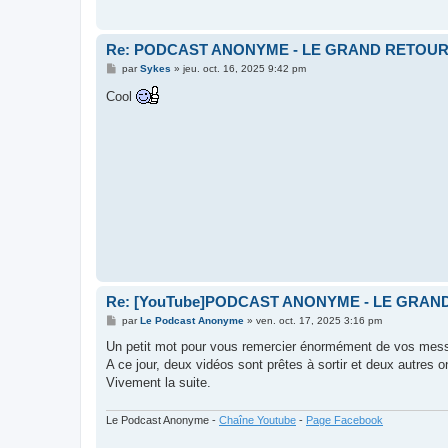
Re: PODCAST ANONYME - LE GRAND RETOU
M
par
Sykes
»
jeu. oct. 16, 2025 9:42 pm
e
s
Cool
s
a
g
e
Re: [YouTube]PODCAST ANONYME - LE GRAN
M
par
Le Podcast Anonyme
»
ven. oct. 17, 2025 3:16 pm
e
s
Un petit mot pour vous remercier énormément de vos messag
s
A ce jour, deux vidéos sont prêtes à sortir et deux autres o
a
g
Vivement la suite.
e
Le Podcast Anonyme -
Chaîne Youtube
-
Page Facebook