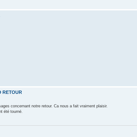
R
D RETOUR
es concernant notre retour. Ca nous a fait vraiment plaisir.
nt été tourné.