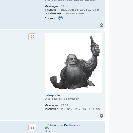
Messages :
1833
Inscription :
mer. août 13, 2003 12:24 pm
Localisation :
Seine et marne
C
Contact :
o
n
H
t
a
a
u
c
t
t
e
r
P
o
u
l
p
y
Sakagnôle
Dieu d'après le panthéon
Messages :
2839
Inscription :
jeu. nov. 05, 2015 11:18 am
H
a
u
t
Dox