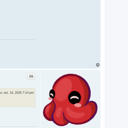
H
a
u
t
eu. oct. 16, 2025 7:14 pm