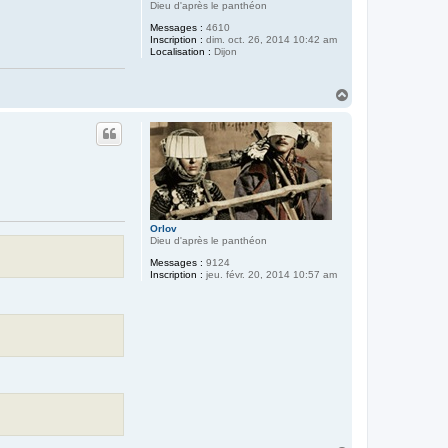
Dieu d'après le panthéon
Messages :
4610
Inscription :
dim. oct. 26, 2014 10:42 am
Localisation :
Dijon
H
a
u
t
Orlov
Dieu d'après le panthéon
Messages :
9124
Inscription :
jeu. févr. 20, 2014 10:57 am