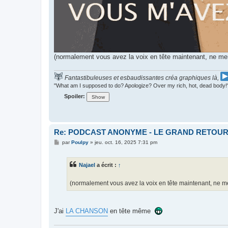
(normalement vous avez la voix en tête maintenant, ne me
Fantastibuleuses et esbaudissantes créa graphiques là,
"What am I supposed to do? Apologize? Over my rich, hot, dead body!
Spoiler:
Re: PODCAST ANONYME - LE GRAND RETOU
M
par
Poulpy
»
jeu. oct. 16, 2025 7:31 pm
e
s
s
Najael
a écrit :
↑
a
g
e
(normalement vous avez la voix en tête maintenant, ne m
J'ai
LA CHANSON
en tête même