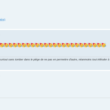
père)
R
 surtout sans tomber dans le piège de ne pas en permettre d’autre, néanmoins tout inféoder à 
R