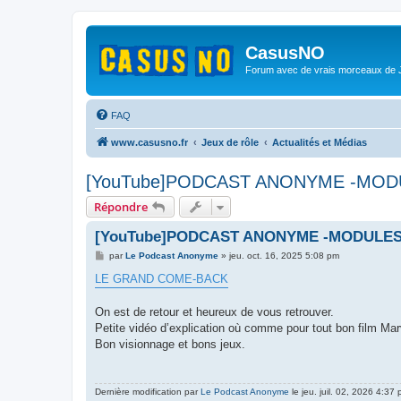
CasusNO
Forum avec de vrais morceaux de
FAQ
www.casusno.fr
Jeux de rôle
Actualités et Médias
[YouTube]PODCAST ANONYME -MOD
Répondre
[YouTube]PODCAST ANONYME -MODULES
M
par
Le Podcast Anonyme
»
jeu. oct. 16, 2025 5:08 pm
e
s
LE GRAND COME-BACK
s
a
g
On est de retour et heureux de vous retrouver.
e
Petite vidéo d’explication où comme pour tout bon film Marvel
Bon visionnage et bons jeux.
Dernière modification par
Le Podcast Anonyme
le jeu. juil. 02, 2026 4:37 