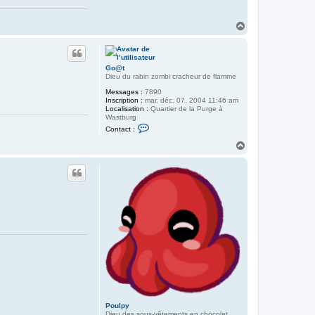
H
a
u
t
Go@t
Dieu du rabin zombi cracheur de flamme
Messages :
7890
Inscription :
mar. déc. 07, 2004 11:46 am
Localisation :
Quartier de la Purge à
Wastburg
C
Contact :
o
n
H
t
a
a
u
c
t
t
e
r
G
o
@
t
Poulpy
Dieu des sous-vêtements en chocolat