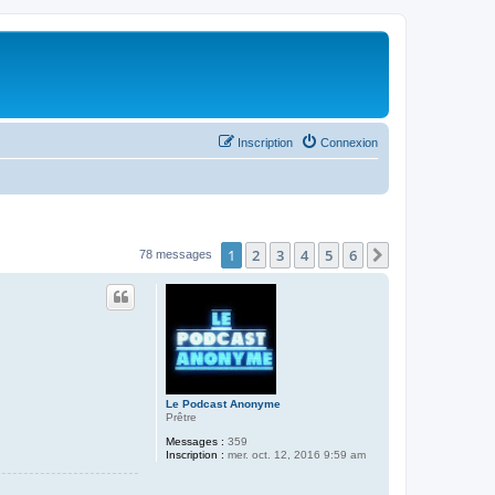
Inscription
Connexion
1
2
3
4
5
6
Suivant
78 messages
Le Podcast Anonyme
Prêtre
Messages :
359
Inscription :
mer. oct. 12, 2016 9:59 am