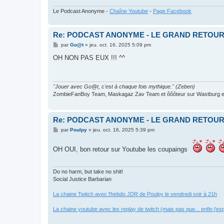
Le Podcast Anonyme -
Chaîne Youtube
-
Page Facebook
Re: PODCAST ANONYME - LE GRAND RETOU
M
par
Go@t
»
jeu. oct. 16, 2025 5:09 pm
e
s
OH NON PAS EUX !!! ^^
s
a
g
e
"Jouer avec Go@t, c'est à chaque fois mythique." (Zeben)
ZombieFanBoy Team, Maskagaz Zav Team et ôôôteur sur Wastburg et
Re: PODCAST ANONYME - LE GRAND RETOU
M
par
Poulpy
»
jeu. oct. 16, 2025 5:39 pm
e
s
s
OH OUI, bon retour sur Youtube les coupaings
a
g
e
Do no harm, but take no shit!
Social Justice Barbarian
La chaine Twitch avec l'hebdo JDR de Poulpy le vendredi soir à 21h
La chaine youtube avec les replay de twitch (mais pas que... enfin j'es