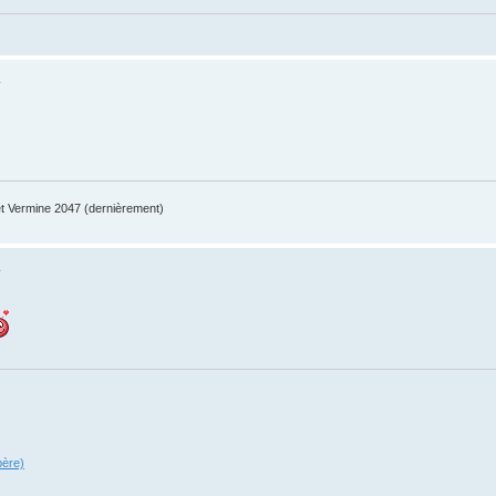
R
 Vermine 2047 (dernièrement)
R
père)