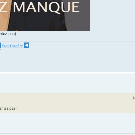
ntez pas)
Sur l'Etagère
.
"
R
j
entez pas)