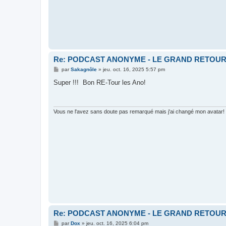
Re: PODCAST ANONYME - LE GRAND RETOU
M
par
Sakagnôle
»
jeu. oct. 16, 2025 5:57 pm
e
s
Super !!! Bon RE-Tour les Ano!
s
a
g
e
Vous ne l'avez sans doute pas remarqué mais j'ai changé mon avatar!
Re: PODCAST ANONYME - LE GRAND RETOU
M
par
Dox
»
jeu. oct. 16, 2025 6:04 pm