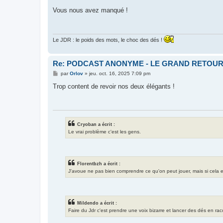
e
s
Vous nous avez manqué !
s
a
g
e
Le JDR : le poids des mots, le choc des dés !
Re: PODCAST ANONYME - LE GRAND RETOU
M
par
Orlov
»
jeu. oct. 16, 2025 7:09 pm
e
s
Trop content de revoir nos deux élégants !
s
a
g
e
Cryoban a écrit :
Le vrai problème c'est les gens.
Florentbzh a écrit :
J'avoue ne pas bien comprendre ce qu'on peut jouer, mais si cela exis
Mildendo a écrit :
Faire du Jdr c'est prendre une voix bizarre et lancer des dés en ra