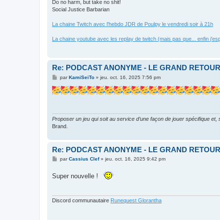
Do no harm, but take no shit!
Social Justice Barbarian
La chaine Twitch avec l'hebdo JDR de Poulpy le vendredi soir à 21h
La chaine youtube avec les replay de twitch (mais pas que... enfin j'es
Re: PODCAST ANONYME - LE GRAND RETOU
M
par
KamiSeiTo
»
jeu. oct. 16, 2025 7:56 pm
e
s
s
a
g
e
Proposer un jeu qui soit au service d’une façon de jouer spécifique et,
Brand.
Re: PODCAST ANONYME - LE GRAND RETOU
M
par
Cassius Clef
»
jeu. oct. 16, 2025 9:42 pm
e
s
Super nouvelle !
s
a
g
e
Discord communautaire
Runequest Glorantha