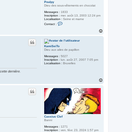
Poulpy
Dieu des sous-vêtements en chocolat
Messages :
1833
Inscription :
mer. août 13, 2003 12:24 pm
Localisation :
Seine et marne
C
Contact :
o
n
H
t
a
a
u
c
t
t
KamiSeiTo
e
Dieu aux ailes de papillon
r
P
Messages :
5027
o
Inscription :
lun. août 27, 2007 7:05 pm
u
Localisation :
Bruxelles
l
p
cette dernière.
y
H
a
u
t
Cassius Clef
Banni
Messages :
1271
Inscription :
ven. févr. 23, 2024 1:57 pm