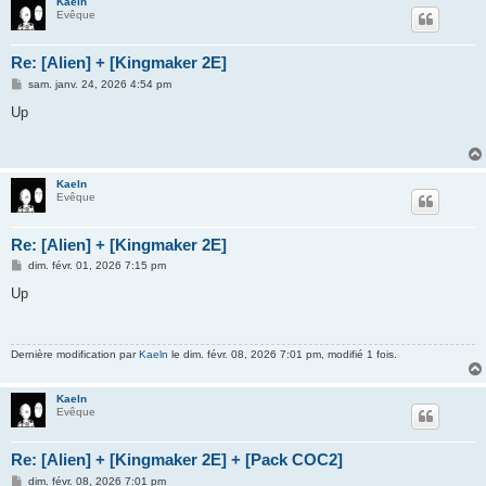
Kaeln
Evêque
Re: [Alien] + [Kingmaker 2E]
M
sam. janv. 24, 2026 4:54 pm
e
s
Up
s
a
g
e
Kaeln
Evêque
Re: [Alien] + [Kingmaker 2E]
M
dim. févr. 01, 2026 7:15 pm
e
s
Up
s
a
g
e
Dernière modification par
Kaeln
le dim. févr. 08, 2026 7:01 pm, modifié 1 fois.
Kaeln
Evêque
Re: [Alien] + [Kingmaker 2E] + [Pack COC2]
M
dim. févr. 08, 2026 7:01 pm