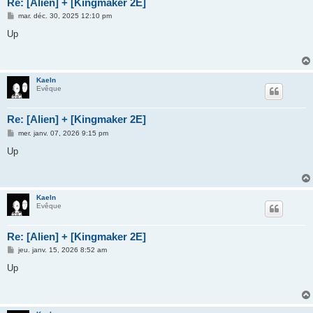
Re: [Alien] + [Kingmaker 2E]
M
mar. déc. 30, 2025 12:10 pm
e
s
Up
s
a
g
e
Kaeln
Evêque
Re: [Alien] + [Kingmaker 2E]
M
mer. janv. 07, 2026 9:15 pm
e
s
Up
s
a
g
e
Kaeln
Evêque
Re: [Alien] + [Kingmaker 2E]
M
jeu. janv. 15, 2026 8:52 am
e
s
Up
s
a
g
e