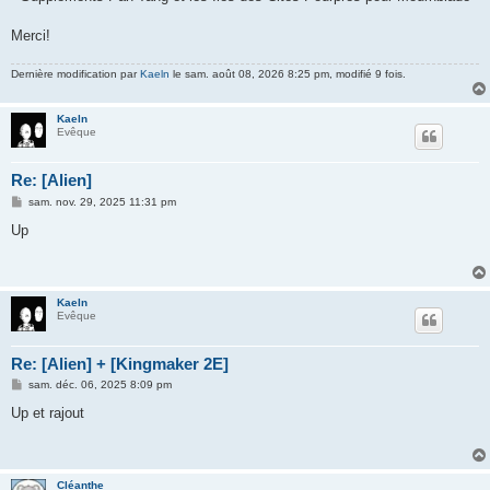
Merci!
Dernière modification par
Kaeln
le sam. août 08, 2026 8:25 pm, modifié 9 fois.
Kaeln
Evêque
Re: [Alien]
M
sam. nov. 29, 2025 11:31 pm
e
s
Up
s
a
g
e
Kaeln
Evêque
Re: [Alien] + [Kingmaker 2E]
M
sam. déc. 06, 2025 8:09 pm
e
s
Up et rajout
s
a
g
e
Cléanthe