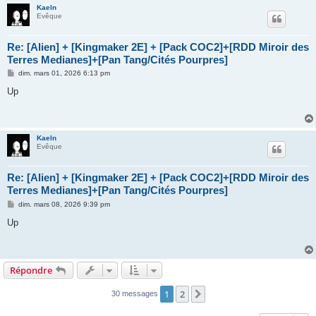
Kaeln
Evêque
Re: [Alien] + [Kingmaker 2E] + [Pack COC2]+[RDD Miroir des
Terres Medianes]+[Pan Tang/Cités Pourpres]
M
dim. mars 01, 2026 6:13 pm
e
s
Up
s
a
g
e
Kaeln
Evêque
Re: [Alien] + [Kingmaker 2E] + [Pack COC2]+[RDD Miroir des
Terres Medianes]+[Pan Tang/Cités Pourpres]
M
dim. mars 08, 2026 9:39 pm
e
s
Up
s
a
g
e
Répondre
1
2
Suivant
30 messages