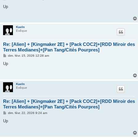
e
s
Up
s
a
g
e
Kaeln
Evêque
Re: [Alien] + [Kingmaker 2E] + [Pack COC2]+[RDD Miroir des
Terres Medianes]+[Pan Tang/Cités Pourpres]
M
dim. févr. 15, 2026 12:28 am
e
s
Up
s
a
g
e
Kaeln
Evêque
Re: [Alien] + [Kingmaker 2E] + [Pack COC2]+[RDD Miroir des
Terres Medianes]+[Pan Tang/Cités Pourpres]
M
dim. févr. 22, 2026 9:24 am
e
s
Up
s
a
g
e