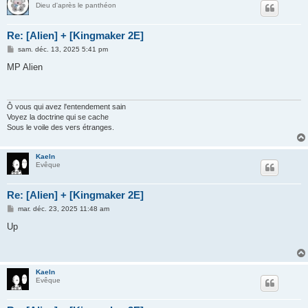
Dieu d'après le panthéon
Re: [Alien] + [Kingmaker 2E]
M
sam. déc. 13, 2025 5:41 pm
e
s
MP Alien
s
a
g
e
Ô vous qui avez l'entendement sain
Voyez la doctrine qui se cache
Sous le voile des vers étranges.
Kaeln
Evêque
Re: [Alien] + [Kingmaker 2E]
M
mar. déc. 23, 2025 11:48 am
e
s
Up
s
a
g
e
Kaeln
Evêque