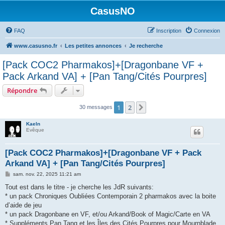
CasusNO
FAQ
Inscription
Connexion
www.casusno.fr
Les petites annonces
Je recherche
[Pack COC2 Pharmakos]+[Dragonbane VF +
Pack Arkand VA] + [Pan Tang/Cités Pourpres]
Répondre
1
2
Suivant
30 messages
Kaeln
Evêque
[Pack COC2 Pharmakos]+[Dragonbane VF + Pack
Arkand VA] + [Pan Tang/Cités Pourpres]
M
sam. nov. 22, 2025 11:21 am
e
s
Tout est dans le titre - je cherche les JdR suivants:
s
* un pack Chroniques Oubliées Contemporain 2 pharmakos avec la boite
a
g
d’aide de jeu
e
* un pack Dragonbane en VF, et/ou Arkand/Book of Magic/Carte en VA
* Suppléments Pan Tang et les Îles des Cités Pourpres pour Mournblade