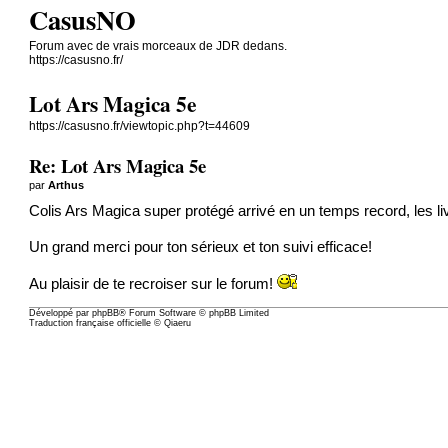
CasusNO
Forum avec de vrais morceaux de JDR dedans.
https://casusno.fr/
Lot Ars Magica 5e
https://casusno.fr/viewtopic.php?t=44609
Re: Lot Ars Magica 5e
par
Arthus
Colis Ars Magica super protégé arrivé en un temps record, les li
Un grand merci pour ton sérieux et ton suivi efficace!
Au plaisir de te recroiser sur le forum!
Développé par
phpBB
® Forum Software © phpBB Limited
Traduction française officielle
©
Qiaeru