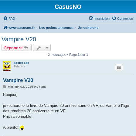
CasusNO
FAQ
Inscription
Connexion
www.casusno.fr
Les petites annonces
Je recherche
Vampire V20
Répondre
2 messages • Page
1
sur
1
paolesage
Zelateur
Vampire V20
M
mer. juin 03, 2026 9:07 am
e
s
Bonjour,
s
a
g
je recherche le livre de Vampire 20 anniversaire en VF, ou Vampire l'âge
e
des ténèbres 20 anniversaire en VF.
Prix raisonnable.
A bientôt