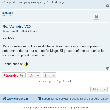
C'est pas la stratégie qui m'inquiète, c'est le stratège
maniacs
Profane
Re: Vampire V20
M
mer. juin 03, 2026 6:17 pm
e
s
Bonjour,
s
a
g
J'ai cru entendre ou lire que Arkhane devait les ressortir en impression
e
précommande sur leur site après Mage. Si ça se confirme tu pourras les
récupérer au prix de vente normal.
Bonne chasse
Répondre
2 messages • Page
1
sur
1
Aller
www.casusno.fr
Supprimer les cookies
Fuseau horaire sur
UTC+02:00
Développé par
phpBB
® Forum Software © phpBB Limited